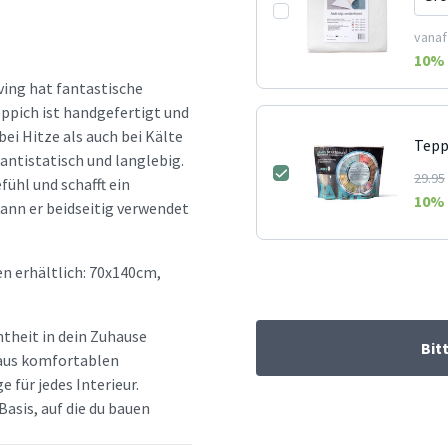
vanaf
10
% 
ving hat fantastische
eppich ist handgefertigt und
bei Hitze als auch bei Kälte
Tepp
ntistatisch und langlebig.
29.95
ühl und schafft ein
10
% 
ann er beidseitig verwendet
n erhältlich: 70x140cm,
htheit in dein Zuhause
Bit
d aus komfortablen
e für jedes Interieur.
Basis, auf die du bauen