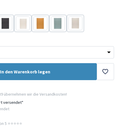
Schwarz
Weiß
Gelb
Blau
Grau
In den Warenkorb legen
89 übernehmen wir die Versandkosten!
ort versendet*
sendet
n 5 ⭐️⭐️⭐️⭐️⭐️