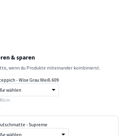
eren & sparen
atte, wenn du Produkte miteinander kombinierst.
teppich - Wise Grau Weiß 609
40cm
5
rutschmatte - Supreme