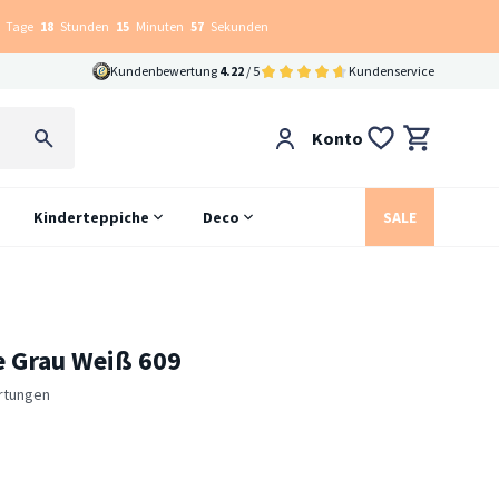
Tage
18
Stunden
15
Minuten
56
Sekunden
Kundenbewertung
4.22
/ 5
Kundenservice
Konto
Kinderteppiche
Deco
SALE
e Grau Weiß 609
rtungen