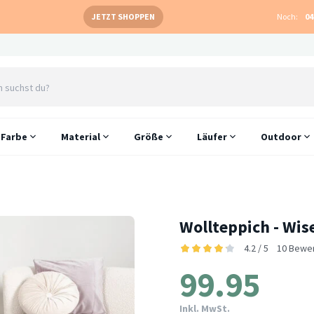
JETZT SHOPPEN
Noch:
04
Farbe
Material
Größe
Läufer
Outdoor
Wollteppich - Wis
4.2 / 5
10 Bewe
99.95
Inkl. MwSt.