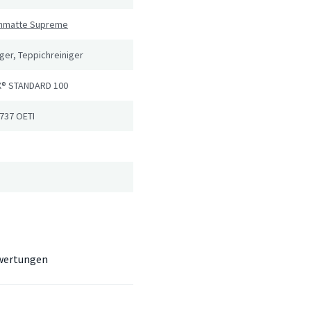
chmatte Supreme
er, Teppichreiniger
® STANDARD 100
737 OETI
wertungen