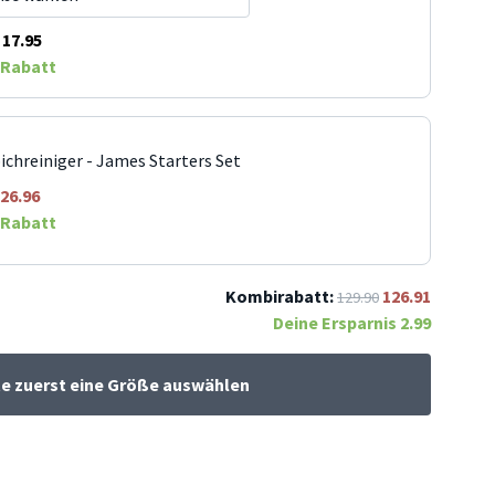
17.95
Rabatt
ichreiniger - James Starters Set
26.96
Rabatt
Kombirabatt:
126.91
129.90
Deine Ersparnis
2.99
te zuerst eine Größe auswählen