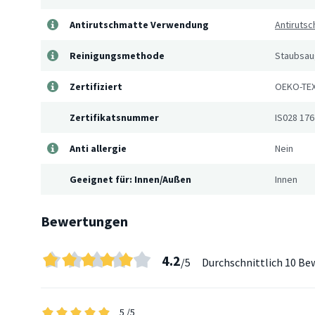
Antirutschmatte Verwendung
Antiruts
Reinigungsmethode
Staubsaug
Zertifiziert
OEKO-TEX
Zertifikatsnummer
IS028 176
Anti allergie
Nein
Geeignet für: Innen/Außen
Innen
Bewertungen
4.2
/5
Durchschnittlich
10 Be
5
/5