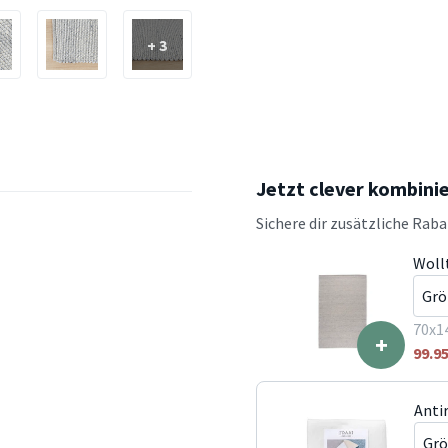
+ 3
Jetzt clever kombini
Sichere dir zusätzliche Rab
Woll
70x1
+
99.9
Anti