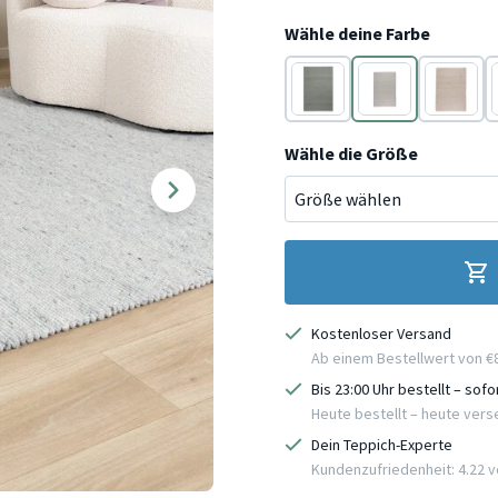
Wähle deine Farbe
Grün
Grau
Beige
Wähle die Größe
Kostenloser Versand
Ab einem Bestellwert von €
Bis 23:00 Uhr bestellt – sof
Heute bestellt – heute ver
Dein Teppich-Experte
Kundenzufriedenheit: 4.22 vo