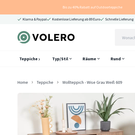
Bis zu 40% Rabatt auf Outdoorteppiche
Klarna & Paypal
Kostenlose Lieferung ab 89 Euro
Schnelle Lieferung
Teppiche
Typ/Stil
Räume
Rund
Home
Teppiche
Wollteppich - Wise Grau Weiß 609