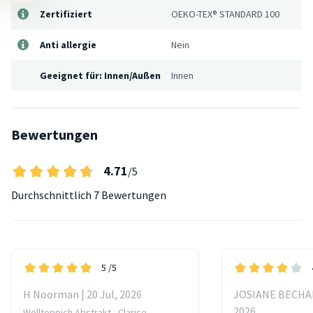
Zertifiziert
OEKO-TEX® STANDARD 100
Anti allergie
Nein
Geeignet für: Innen/Außen
Innen
Bewertungen
4.71
/5
Durchschnittlich
7 Bewertungen
5
/5
H Noorman | 20 Jul, 2026
JOSIANE BECHAM
2026
Wollteppich Abstrakt - Clarice