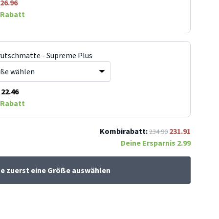
26.96
Rabatt
rutschmatte - Supreme Plus
22.46
Rabatt
Kombirabatt:
231.91
234.90
Deine Ersparnis
2.99
te zuerst eine Größe auswählen