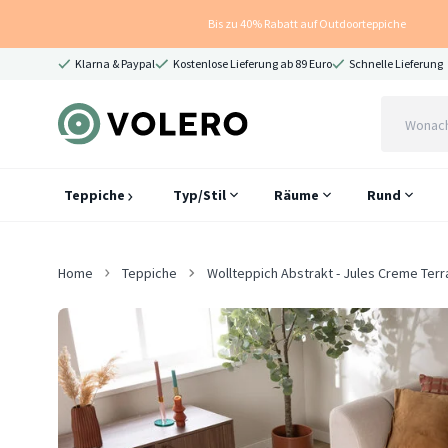
Bis zu 40% Rabatt auf Outdoorteppiche
Klarna & Paypal
Kostenlose Lieferung ab 89 Euro
Schnelle Lieferung
Teppiche
Typ/Stil
Räume
Rund
Home
Teppiche
Wollteppich Abstrakt - Jules Creme Terr