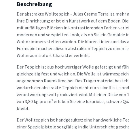
Beschreibung
Der abstrakte Wollteppich - Jules Creme Terra ist mehr a
Ihre Einrichtung; er ist ein Kunstwerk auf dem Boden. D
mit auffälligen Blöcken in kontrastierenden Farben verl
modernen und verspielten Look, als ob Sie ein Gemälde in
Wohnzimmers stellen würden. Die klaren Linien und das 
Formspiel machen diesen abstrakten Teppich zu einem e
Wohnraum sofort Charakter verleiht.
Der Teppich ist aus hochwertiger Wolle gefertigt und füh
gleichzeitig fest und weich an. Die Wolle ist wärmespeic
angenehmen Raumklima bei. Das Trägermaterial besteht
wodurch der abstrakte Teppich nicht nur stilvoll ist, son
verantwortungsvoll produziert wird. Mit einer Dicke vo
von 3,80 kg pro m² erleben Sie eine luxuriöse, schwere Qua
bleibt.
Der Wollteppich ist handgetuftet: eine handwerkliche Tec
einer Spezialpistole sorgfältig in die Unterschicht gesc