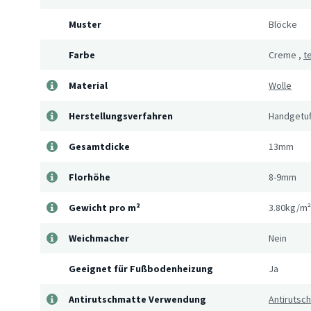
Muster
Blöcke
Farbe
Creme
,
t
Material
Wolle
Herstellungsverfahren
Handgetuf
Gesamtdicke
13mm
Florhöhe
8-9mm
Gewicht pro m²
3.80kg/m²
Weichmacher
Nein
Geeignet für Fußbodenheizung
Ja
Antirutschmatte Verwendung
Antirutsc