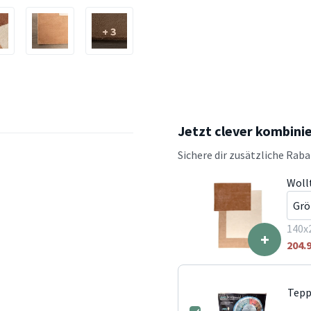
+ 3
Jetzt clever kombini
Sichere dir zusätzliche Rab
Woll
140x
+
204.
Tepp