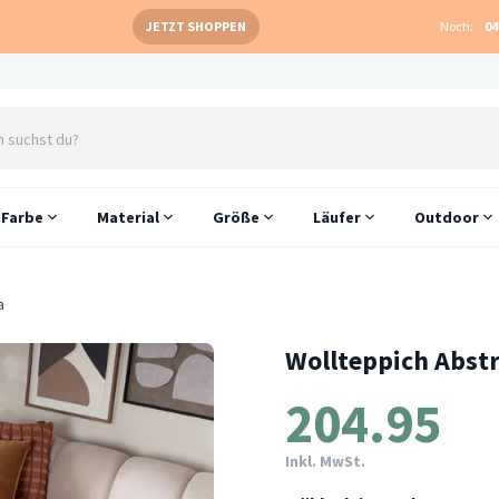
JETZT SHOPPEN
Noch:
04
Farbe
Material
Größe
Läufer
Outdoor
a
Wollteppich Abstr
204.95
Inkl. MwSt.