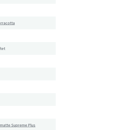
erracotta
tet
hmatte Supreme Plus