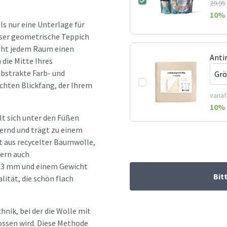
29.95
10
% 
ls nur eine Unterlage für
ieser geometrische Teppich
eiht jedem Raum einen
Anti
 die Mitte Ihres
abstrakte Farb- und
chten Blickfang, der Ihrem
vanaf
10
% 
lt sich unter den Füßen
hernd und trägt zu einem
 aus recycelter Baumwolle,
dern auch
n 13 mm und einem Gewicht
Bit
lität, die schön flach
hnik, bei der die Wolle mit
hossen wird. Diese Methode