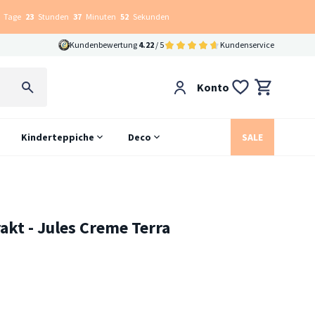
Tage
23
Stunden
37
Minuten
51
Sekunden
Kundenbewertung
4.22
/ 5
Kundenservice
Konto
Kinderteppiche
Deco
SALE
akt - Jules Creme Terra