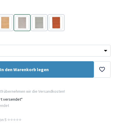
Gelb
Grau
Mint
Rot
In den Warenkorb legen
89 übernehmen wir die Versandkosten!
ort versendet*
sendet
n 5 ⭐️⭐️⭐️⭐️⭐️