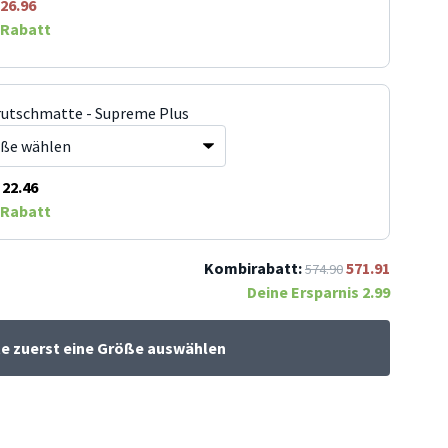
26.96
Rabatt
rutschmatte - Supreme Plus
22.46
Rabatt
Kombirabatt:
571.91
574.90
Deine Ersparnis
2.99
te zuerst eine Größe auswählen