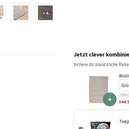
+ 4
Jetzt clever kombini
Sichere dir zusätzliche Rab
Wollt
160x
+
544.
Tepp