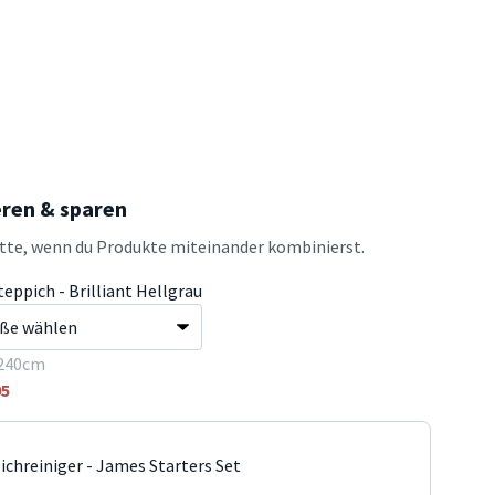
eren & sparen
atte, wenn du Produkte miteinander kombinierst.
eppich - Brilliant Hellgrau
240cm
95
ichreiniger - James Starters Set