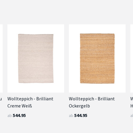
u
Wollteppich - Brilliant
Wollteppich - Brilliant
W
Creme Weiß
Ockergelb
H
544.95
544.95
ab
ab
a