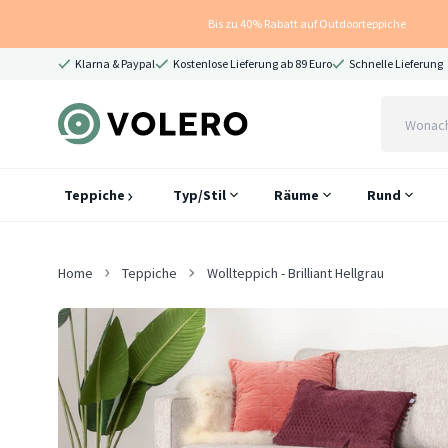
Bis zu 40% Rabatt auf Outdoorteppiche
Klarna & Paypal
Kostenlose Lieferung ab 89 Euro
Schnelle Lieferung
Teppiche
Typ/Stil
Räume
Rund
Home
Teppiche
Wollteppich - Brilliant Hellgrau