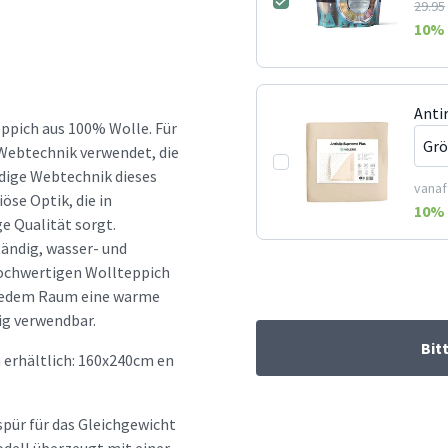
29.95
10
% 
Anti
eppich aus 100% Wolle. Für
 Webtechnik verwendet, die
ndige Webtechnik dieses
vanaf
öse Optik, die in
10
% 
e Qualität sorgt.
tändig, wasser- und
hochwertigen Wollteppich
n jedem Raum eine warme
ig verwendbar.
Bit
 erhältlich: 160x240cm en
spür für das Gleichgewicht