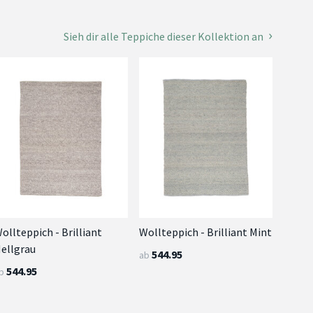
Sieh dir alle Teppiche dieser Kollektion an
ollteppich - Brilliant
Wollteppich - Brilliant Mint
ellgrau
544.95
ab
544.95
b