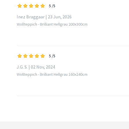
5
/5
Inez Braggaar | 23 Jun, 2026
Wollteppich - Brilliant Hellgrau 200x300cm
5
/5
J.G. S. | 02 Nov, 2024
Wollteppich - Brilliant Hellgrau 160x240cm