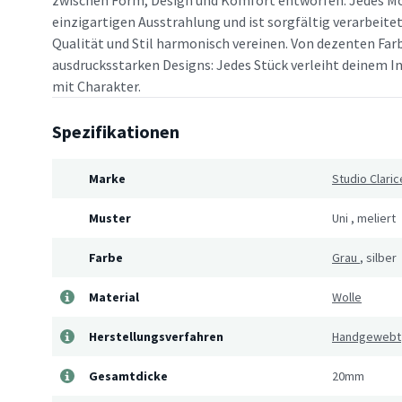
zwischen Form, Design und Komfort entworfen. Jedes Mo
einzigartigen Ausstrahlung und ist sorgfältig verarbeitet
Qualität und Stil harmonisch vereinen. Von dezenten Far
ausdrucksstarken Designs: Jedes Stück verleiht deinem In
mit Charakter.
Spezifikationen
Marke
Studio Claric
Muster
Uni
,
meliert
Farbe
Grau
,
silber
Material
Wolle
Herstellungsverfahren
Handgewebt
Gesamtdicke
20mm