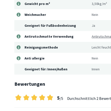
Gewicht pro m²
3,50kg/m²
Weichmacher
Nein
Geeignet für Fußbodenheizung
Ja
Antirutschmatte Verwendung
Antirutschm
Reinigungsmethode
Leicht feuch
Anti allergie
Nein
Geeignet für: Innen/Außen
Innen
Bewertungen
5
/5
Durchschnittlich
2 Bewer