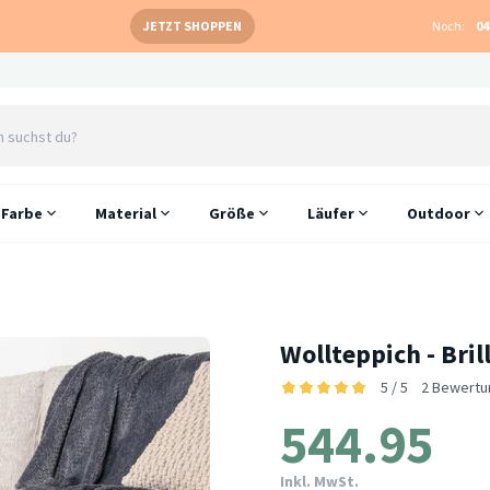
JETZT SHOPPEN
Noch:
04
Farbe
Material
Größe
Läufer
Outdoor
Wollteppich - Bril
5 / 5
2 Bewertu
544.95
Inkl. MwSt.