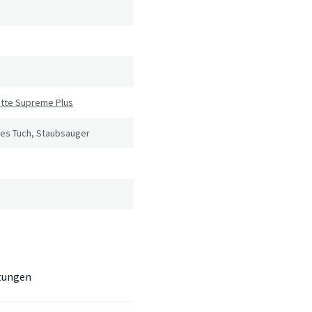
atte Supreme Plus
tes Tuch, Staubsauger
tungen