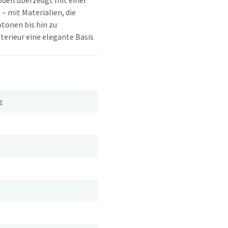
dell überzeugt mit einer
 – mit Materialien, die
btönen bis hin zu
terieur eine elegante Basis
e