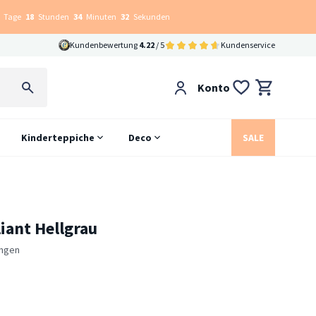
Tage
18
Stunden
34
Minuten
31
Sekunden
Kundenbewertung
4.22
/ 5
Kundenservice
Konto
Kinderteppiche
Deco
SALE
liant Hellgrau
ngen