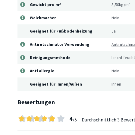
Gewicht pro m²
3,50kg/m²
Weichmacher
Nein
Geeignet für Fußbodenheizung
Ja
Antirutschmatte Verwendung
Antirutschm
Reinigungsmethode
Leicht feuch
Anti allergie
Nein
Geeignet für: Innen/Außen
Innen
Bewertungen
4
/5
Durchschnittlich
3 Bewer