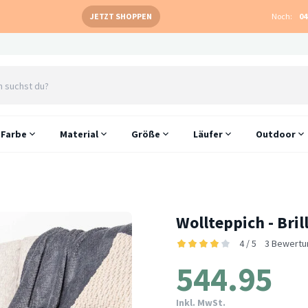
JETZT SHOPPEN
Noch:
04
Farbe
Material
Größe
Läufer
Outdoor
Wollteppich - Bril
4 / 5
3 Bewertu
544.95
Inkl. MwSt.