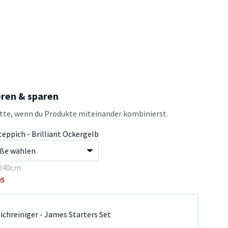
eren & sparen
atte, wenn du Produkte miteinander kombinierst.
teppich - Brilliant Ockergelb
240cm
95
ichreiniger - James Starters Set