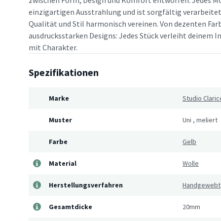
zwischen Form, Design und Komfort entworfen. Jedes Mo
einzigartigen Ausstrahlung und ist sorgfältig verarbeitet
Qualität und Stil harmonisch vereinen. Von dezenten Far
ausdrucksstarken Designs: Jedes Stück verleiht deinem In
mit Charakter.
Spezifikationen
Marke
Studio Claric
Muster
Uni
,
meliert
Farbe
Gelb
Material
Wolle
Herstellungsverfahren
Handgewebt
Gesamtdicke
20mm