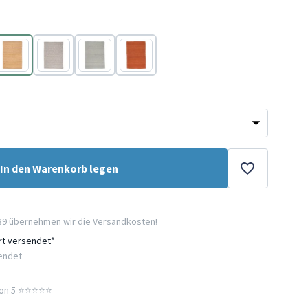
Gelb
Grau
Mint
Rot
In den Warenkorb legen
89 übernehmen wir die Versandkosten!
ort versendet*
sendet
n 5 ⭐️⭐️⭐️⭐️⭐️