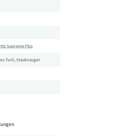
atte Supreme Plus
tes Tuch, Staubsauger
tungen