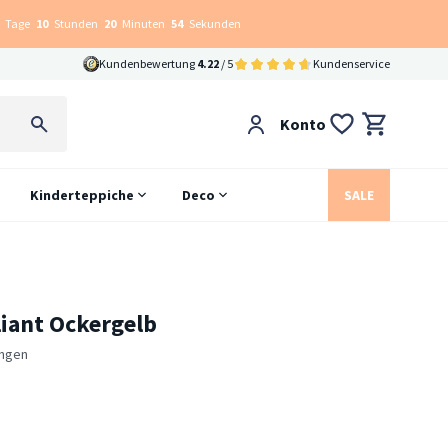
Tage
10
Stunden
20
Minuten
53
Sekunden
Kundenbewertung
4.22
/ 5
Kundenservice
Konto
Kinderteppiche
Deco
SALE
liant Ockergelb
ngen