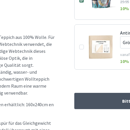
29.95
10
% 
Anti
Teppich aus 100% Wolle. Für
 Webtechnik verwendet, die
ndige Webtechnik dieses
vanaf
öse Optik, die in
10
% 
e Qualität sorgt.
tändig, wasser- und
hochwertigen Wollteppich
n jedem Raum eine warme
ig verwendbar.
Bit
en erhältlich: 160x240cm en
spür für das Gleichgewicht