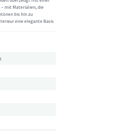
dell überzeugt mit einer
 – mit Materialien, die
btönen bis hin zu
terieur eine elegante Basis
e