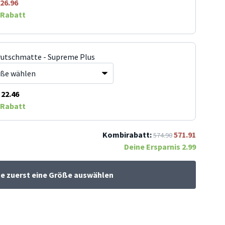
26.96
Rabatt
rutschmatte - Supreme Plus
22.46
Rabatt
Kombirabatt:
571.91
574.90
Deine Ersparnis
2.99
te zuerst eine Größe auswählen