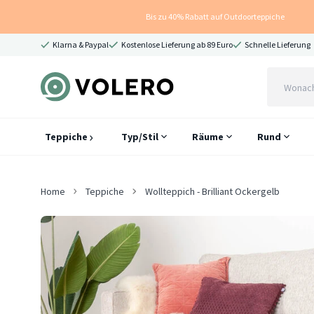
Bis zu 40% Rabatt auf Outdoorteppiche
Klarna & Paypal
Kostenlose Lieferung ab 89 Euro
Schnelle Lieferung
Teppiche
Typ/Stil
Räume
Rund
Home
Teppiche
Wollteppich - Brilliant Ockergelb