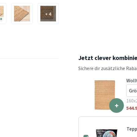
+ 4
Jetzt clever kombini
Sichere dir zusätzliche Rab
Woll
160x
+
544.
Tepp