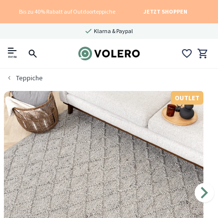
Bis zu 40% Rabatt auf Outdoorteppiche
JETZT SHOPPEN
Klarna & Paypal
menu
Teppiche
OUTLET