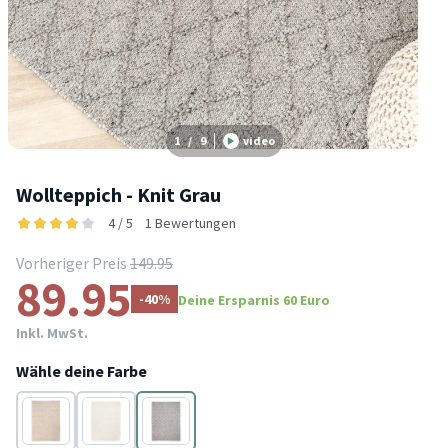
1
/
9
video
Wollteppich - Knit Grau
4 / 5
1 Bewertungen
Vorheriger Preis
149.95
89.95
-40%
Deine Ersparnis 60 Euro
Inkl. MwSt.
Wähle deine Farbe