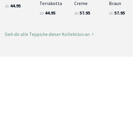
Terrakotta
Creme
Braun
44.95
ab
44.95
57.95
57.95
ab
ab
ab
Sieh dir alle Teppiche dieser Kollektion an