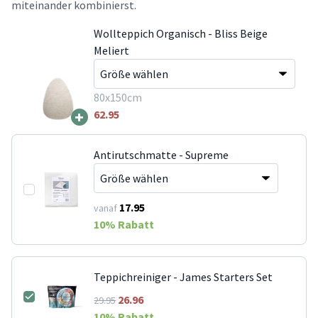
miteinander kombinierst.
Wollteppich Organisch - Bliss Beige
Meliert
80x150cm
+
62.95
Antirutschmatte - Supreme
17.95
vanaf
10
% Rabatt
Teppichreiniger - James Starters Set
26.96
29.95
10
% Rabatt