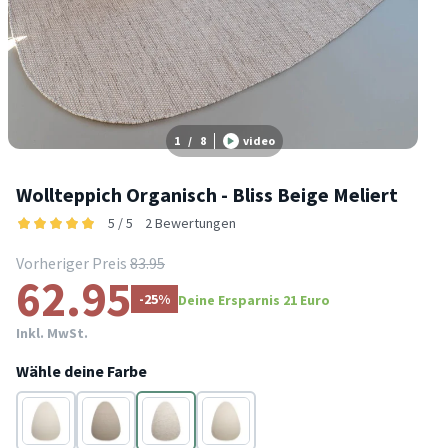
1
/
8
video
Wollteppich Organisch - Bliss Beige Meliert
5 / 5
2 Bewertungen
Vorheriger Preis
83.95
62.95
-25%
Deine Ersparnis 21 Euro
Inkl. MwSt.
Wähle deine Farbe