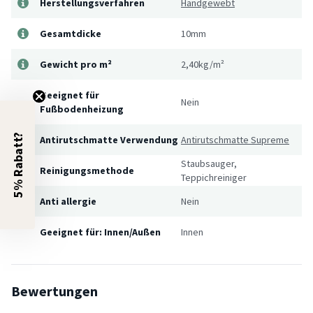
Herstellungsverfahren
Handgewebt
Gesamtdicke
10mm
Gewicht pro m²
2,40kg/m²
Geeignet für
Nein
Fußbodenheizung
5% Rabatt?
Antirutschmatte Verwendung
Antirutschmatte Supreme
Staubsauger,
Reinigungsmethode
Teppichreiniger
Anti allergie
Nein
Geeignet für: Innen/Außen
Innen
Bewertungen