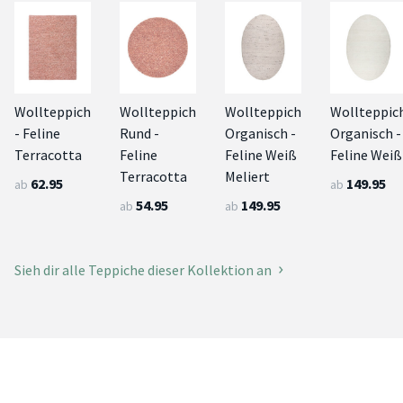
Wollteppich
Wollteppich
Wollteppich
Wollteppic
- Feline
Rund -
Organisch -
Organisch -
Terracotta
Feline
Feline Weiß
Feline Weiß
Terracotta
Meliert
62.95
149.95
ab
ab
54.95
149.95
ab
ab
Sieh dir alle Teppiche dieser Kollektion an