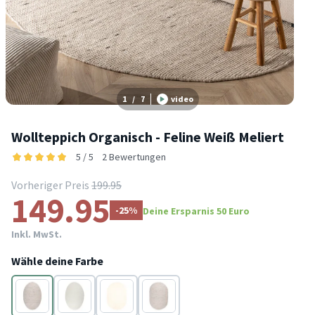
1
/
7
video
Wollteppich Organisch - Feline Weiß Meliert
5 / 5
2 Bewertungen
Vorheriger Preis
199.95
149.95
-25%
Deine Ersparnis 50 Euro
Inkl. MwSt.
Wähle deine Farbe