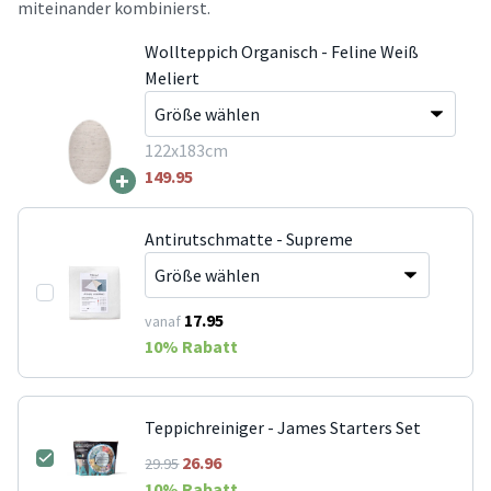
miteinander kombinierst.
Wollteppich Organisch - Feline Weiß
Meliert
122x183cm
+
149.95
Antirutschmatte - Supreme
17.95
vanaf
10
% Rabatt
Teppichreiniger - James Starters Set
26.96
29.95
10
% Rabatt