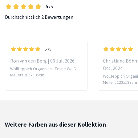
5
/5
Durchschnittlich
2 Bewertungen
5
/5
Ron van den Berg | 06 Jul, 2026
Christiane Böhm
Oct, 2024
Wollteppich Organisch - Feline Weiß
Meliert 205x305cm
Wollteppich Organi
Meliert 122x183cm
Weitere Farben aus dieser Kollektion