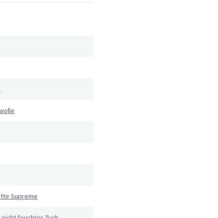
ß
wolle
atte Supreme
Leicht feuchtes Tuch