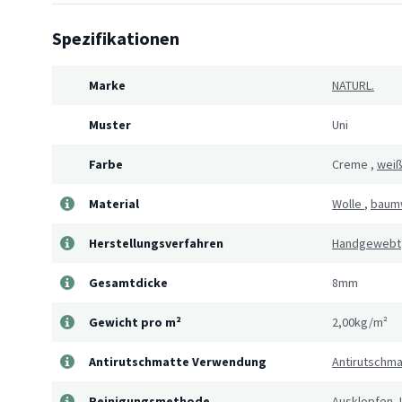
Spezifikationen
Marke
NATURL.
Muster
Uni
Farbe
Creme
,
wei
Material
Wolle
,
baum
Herstellungsverfahren
Handgewebt
Gesamtdicke
8mm
Gewicht pro m²
2,00kg/m²
Antirutschmatte Verwendung
Antirutschm
Reinigungsmethode
Ausklopfen, 