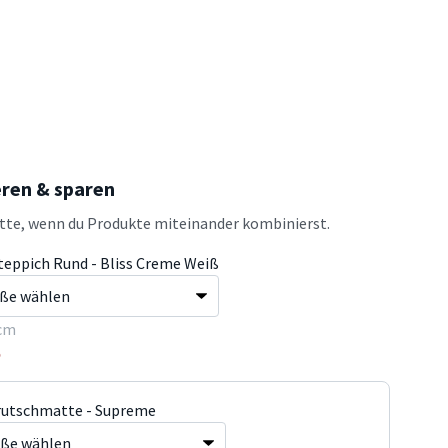
eren & sparen
atte, wenn du Produkte miteinander kombinierst.
teppich Rund - Bliss Creme Weiß
cm
5
rutschmatte - Supreme