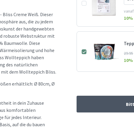
vanaf
- Bliss Creme Weiß. Dieser
10
% 
osphäre aus, die zu jedem
erkskunst der handgewebten
und robuste Webstruktur mit
 % Baumwolle. Diese
Tepp
e Wärmeisolierung und hohe
29.95
liss Wollteppich haben
10
% 
ung des natürlichen
 mit dem Wollteppich Bliss.
ößen erhältlich: Ø 80cm, Ø
htheit in dein Zuhause
Bit
d aus komfortablen
e für jedes Interieur.
Basis, auf die du bauen