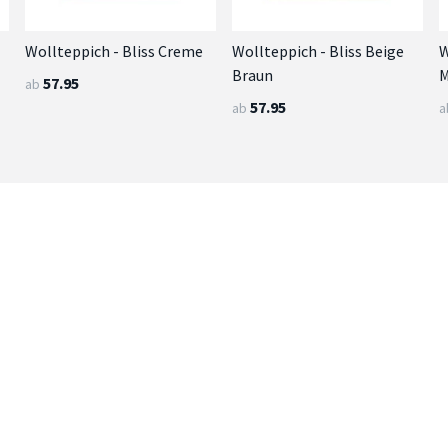
Wollteppich - Bliss Creme
Wollteppich - Bliss Beige
W
Braun
M
57.95
ab
57.95
ab
a