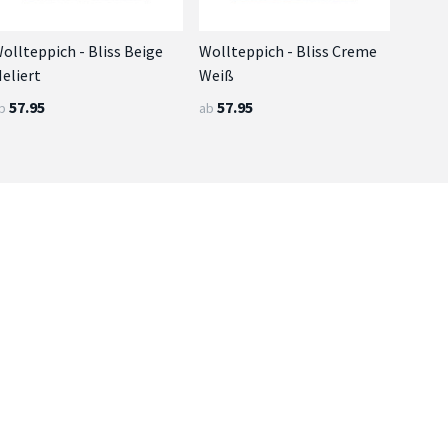
ollteppich - Bliss Beige
Wollteppich - Bliss Creme
eliert
Weiß
57.95
57.95
b
ab