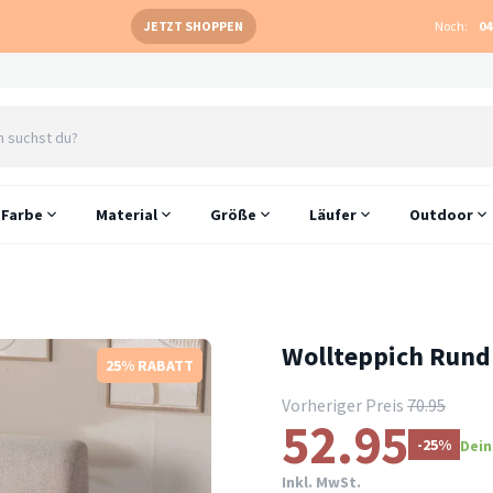
JETZT SHOPPEN
Noch:
04
Farbe
Material
Größe
Läufer
Outdoor
Wollteppich Rund 
25% RABATT
Vorheriger Preis
70.95
52.95
-25%
Dein
Inkl. MwSt.