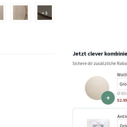
+ 3
Jetzt clever kombini
Sichere dir zusätzliche Rab
Woll
Ø 80
+
52.9
Anti