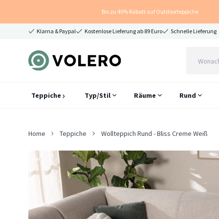
Bis zu 40% Rabatt auf Outdoorteppiche
Klarna & Paypal
Kostenlose Lieferung ab 89 Euro
Schnelle Lieferung
Teppiche
Typ/Stil
Räume
Rund
Home
Teppiche
Wollteppich Rund - Bliss Creme Weiß