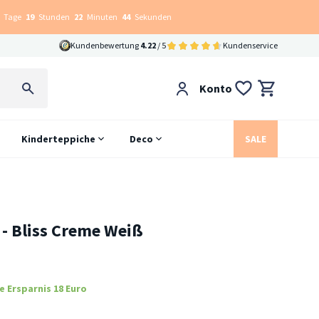
Tage
19
Stunden
22
Minuten
43
Sekunden
Kundenbewertung
4.22
/ 5
Kundenservice
Konto
Kinderteppiche
Deco
SALE
- Bliss Creme Weiß
e Ersparnis 18 Euro