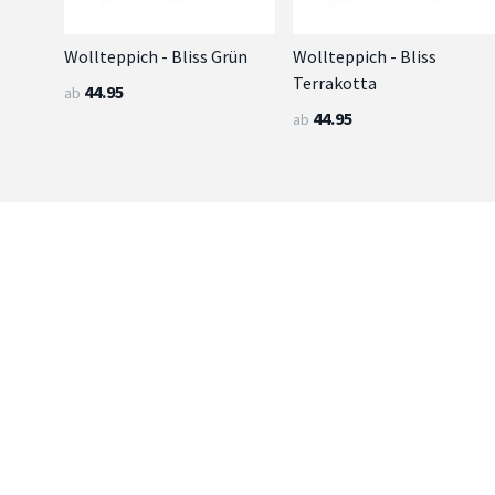
Wollteppich - Bliss Grün
Wollteppich - Bliss
Terrakotta
44.95
ab
44.95
ab