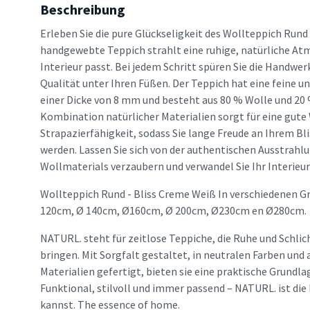
Beschreibung
Erleben Sie die pure Glückseligkeit des Wollteppich Rund 
handgewebte Teppich strahlt eine ruhige, natürliche Atm
Interieur passt. Bei jedem Schritt spüren Sie die Handw
Qualität unter Ihren Füßen. Der Teppich hat eine feine 
einer Dicke von 8 mm und besteht aus 80 % Wolle und 20
Kombination natürlicher Materialien sorgt für eine gut
Strapazierfähigkeit, sodass Sie lange Freude an Ihrem B
werden. Lassen Sie sich von der authentischen Ausstrahl
Wollmaterials verzaubern und verwandel Sie Ihr Interieur
Wollteppich Rund - Bliss Creme Weiß In verschiedenen Gr
120cm, Ø 140cm, Ø160cm, Ø 200cm, Ø230cm en Ø280cm.
NATURL. steht für zeitlose Teppiche, die Ruhe und Schlic
bringen. Mit Sorgfalt gestaltet, in neutralen Farben un
Materialien gefertigt, bieten sie eine praktische Grundlag
Funktional, stilvoll und immer passend – NATURL. ist die 
kannst. The essence of home.