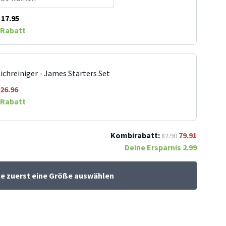
17.95
Rabatt
ichreiniger - James Starters Set
26.96
Rabatt
Kombirabatt:
79.91
82.90
Deine Ersparnis
2.99
te zuerst eine Größe auswählen