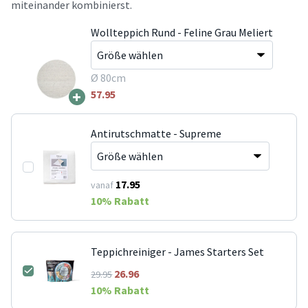
miteinander kombinierst.
Wollteppich Rund - Feline Grau Meliert
Ø 80cm
+
57.95
Antirutschmatte - Supreme
17.95
vanaf
10
% Rabatt
Teppichreiniger - James Starters Set
26.96
29.95
10
% Rabatt