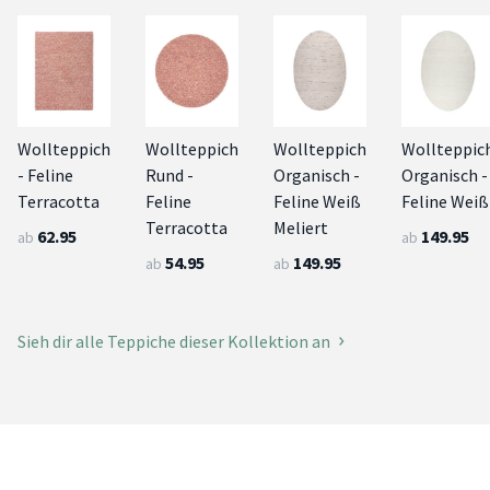
Wollteppich
Wollteppich
Wollteppich
Wollteppic
- Feline
Rund -
Organisch -
Organisch -
Terracotta
Feline
Feline Weiß
Feline Weiß
Terracotta
Meliert
62.95
149.95
ab
ab
54.95
149.95
ab
ab
Sieh dir alle Teppiche dieser Kollektion an