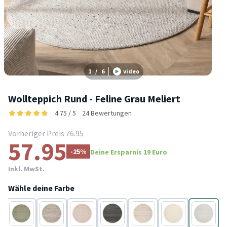
1
/
6
video
Wollteppich Rund - Feline Grau Meliert
4.75 / 5
24 Bewertungen
Vorheriger Preis
76.95
57.95
-25%
Deine Ersparnis 19 Euro
Inkl. MwSt.
Wähle deine Farbe