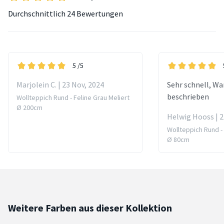
Durchschnittlich
24 Bewertungen
5
/5
Marjolein C. | 23 Nov, 2024
Sehr schnell, Wa
beschrieben
Wollteppich Rund - Feline Grau Meliert
Ø 200cm
Helwig Hooss | 2
Wollteppich Rund - 
Ø 80cm
Weitere Farben aus dieser Kollektion