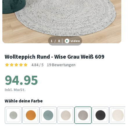
1
/
8
video
Wollteppich Rund - Wise Grau Weiß 609
4.84 / 5
19 Bewertungen
94.95
Inkl. MwSt.
Wähle deine Farbe
Grün
Gelb
Blau
Grau
Grau
Schwarz
Weiß