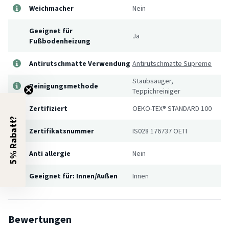
Weichmacher
Nein
Geeignet für
Ja
Fußbodenheizung
Antirutschmatte Verwendung
Antirutschmatte Supreme
Staubsauger,
Reinigungsmethode
Teppichreiniger
Zertifiziert
OEKO-TEX® STANDARD 100
5% Rabatt?
Zertifikatsnummer
IS028 176737 OETI
Anti allergie
Nein
Geeignet für: Innen/Außen
Innen
Bewertungen