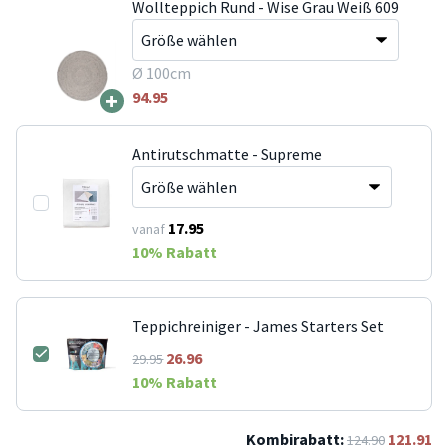
Wollteppich Rund - Wise Grau Weiß 609
Ø 100cm
+
94.95
Antirutschmatte - Supreme
17.95
vanaf
10
% Rabatt
Teppichreiniger - James Starters Set
26.96
29.95
10
% Rabatt
Kombirabatt:
121.91
124.90