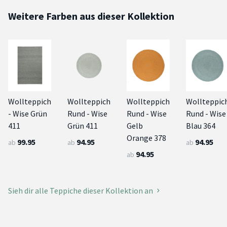
Weitere Farben aus dieser Kollektion
Wollteppich
Wollteppich
Wollteppich
Wollteppic
- Wise Grün
Rund - Wise
Rund - Wise
Rund - Wise
411
Grün 411
Gelb
Blau 364
Orange 378
99.95
94.95
94.95
ab
ab
ab
94.95
ab
Sieh dir alle Teppiche dieser Kollektion an