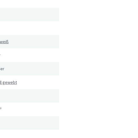
weiß
r
er
ll gewebt
²