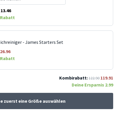
13.46
Rabatt
ichreiniger - James Starters Set
26.96
Rabatt
Kombirabatt:
119.91
122.90
Deine Ersparnis
2.99
te zuerst eine Größe auswählen