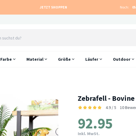
JETZT SHOPPEN
Noch:
05
Farbe
Material
Größe
Läufer
Outdoor
Zebrafell - Bovin
4.9 / 5
10 Bewe
92.95
Inkl. MwSt.