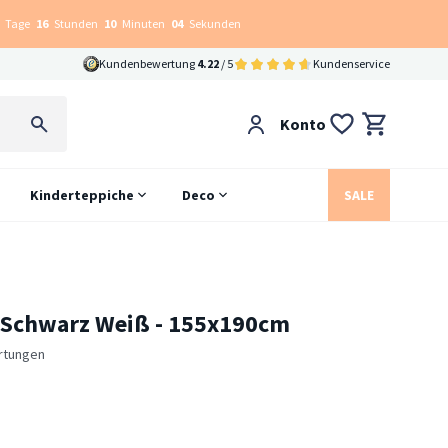
Tage
16
Stunden
10
Minuten
03
Sekunden
Kundenbewertung
4.22
/ 5
Kundenservice
Konto
Kinderteppiche
Deco
SALE
e Schwarz Weiß - 155x190cm
rtungen