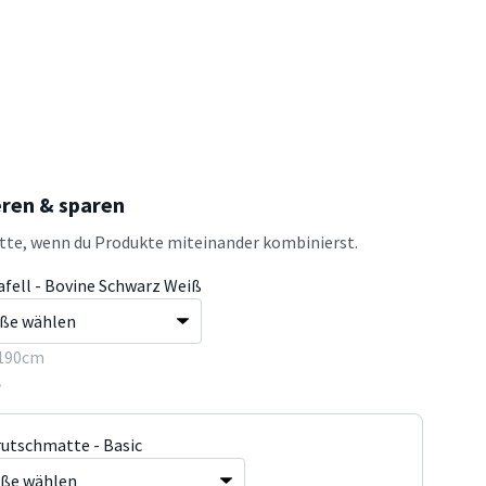
eren & sparen
atte, wenn du Produkte miteinander kombinierst.
afell - Bovine Schwarz Weiß
190cm
5
rutschmatte - Basic