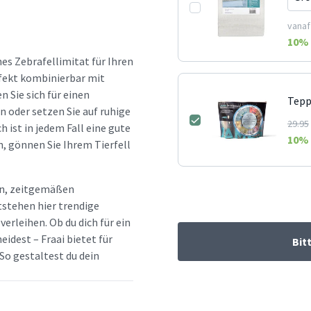
vanaf
10
% 
es Zebrafellimitat für Ihren
rfekt kombinierbar mit
 Sie sich für einen
Tepp
 oder setzen Sie auf ruhige
29.95
 ist in jedem Fall eine gute
10
% 
, gönnen Sie Ihrem Tierfell
hen, zeitgemäßen
tstehen hier trendige
erleihen. Ob du dich für ein
idest – Fraai bietet für
Bit
So gestaltest du dein