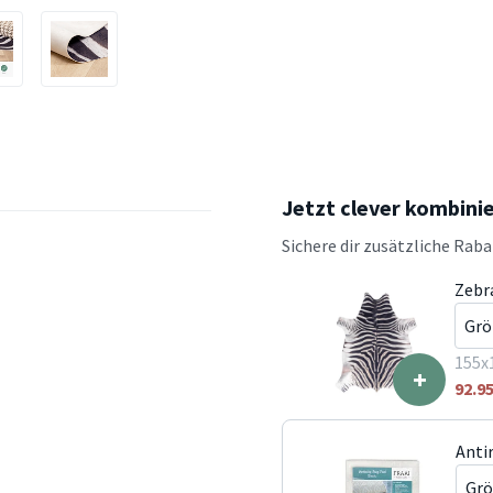
Jetzt clever kombini
Sichere dir zusätzliche Rab
Zebr
155x
+
92.9
Anti