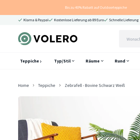
Bis zu 40% Rabatt auf Outdoorteppiche
Klarna & Paypal
Kostenlose Lieferung ab 89 Euro
Schnelle Lieferung
Teppiche
Typ/Stil
Räume
Rund
Home
Teppiche
Zebrafell - Bovine Schwarz Weiß