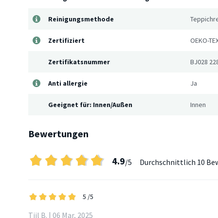
Reinigungsmethode
Teppichre
Zertifiziert
OEKO-TEX
Zertifikatsnummer
BJ028 22
Anti allergie
Ja
Geeignet für: Innen/Außen
Innen
Bewertungen
4.9
/5
Durchschnittlich
10 Be
5
/5
Tijl B. | 06 Mar, 2025