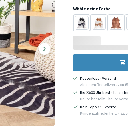
Wähle deine Farbe
Schwarz/weiß
Braun
Braun
Kostenloser Versand
Ab einem Bestellwert von €
Bis 23:00 Uhr bestellt – sof
Heute bestellt – heute ver
Dein Teppich-Experte
Kundenzufriedenheit: 4.22 vo