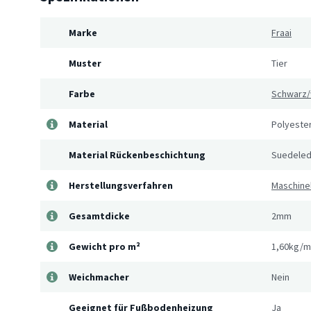
Marke
Fraai
Muster
Tier
Farbe
Schwarz/
Material
Polyeste
Material Rückenbeschichtung
Suedeled
Herstellungsverfahren
Maschine
Gesamtdicke
2mm
Gewicht pro m²
1,60kg/m
Weichmacher
Nein
Geeignet für Fußbodenheizung
Ja