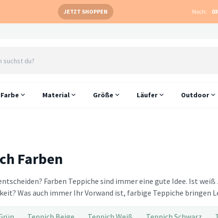
JETZT SHOPPEN
Noch:
03
Farbe
Material
Größe
Läufer
Outdoor
ch Farben
entscheiden? Farben Teppiche sind immer eine gute Idee. Ist weiß 
keit? Was auch immer Ihr Vorwand ist, farbige Teppiche bringen
Grün
Teppich Beige
Teppich Weiß
Teppich Schwarz