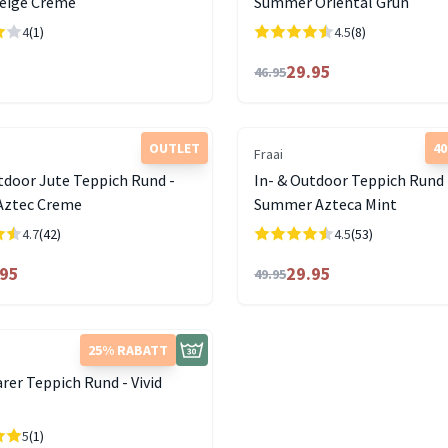
eige Creme
Summer Oriental Grün
4
(1)
4.5
(8)
29.95
46.95
OUTLET
4
Fraai
tdoor Jute Teppich Rund -
In- & Outdoor Teppich Rund 
ztec Creme
Summer Azteca Mint
4.7
(42)
4.5
(53)
.95
29.95
49.95
25% RABATT
er Teppich Rund - Vivid
5
(1)