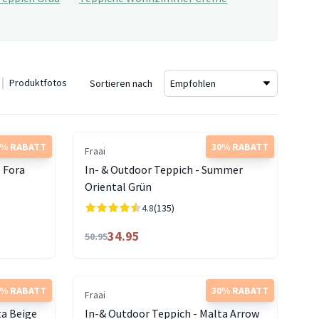
Produktfotos
Sortieren nach
5% RABATT
30% RABATT
Fraai
- Fora
In- & Outdoor Teppich - Summer
Oriental Grün
4.8
(135)
34.95
50.95
5% RABATT
30% RABATT
Fraai
ta Beige
In-& Outdoor Teppich - Malta Arrow