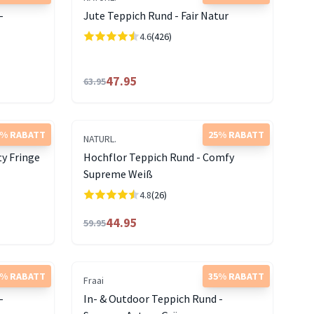
-
Jute Teppich Rund - Fair Natur
4.6
(426)
47.95
63.95
5% RABATT
25% RABATT
NATURL.
ty Fringe
Hochflor Teppich Rund - Comfy
Supreme Weiß
4.8
(26)
44.95
59.95
5% RABATT
35% RABATT
Fraai
-
In- & Outdoor Teppich Rund -