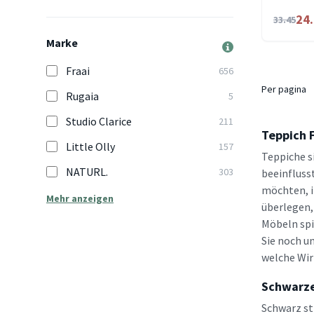
24
33.45
Marke
Fraai
656
Per pagina
Rugaia
5
Studio Clarice
211
Teppich F
Little Olly
157
Teppiche s
NATURL.
303
beeinfluss
möchten, i
Mehr anzeigen
überlegen, 
Möbeln spi
Sie noch u
welche Wirk
Schwarze
Schwarz str