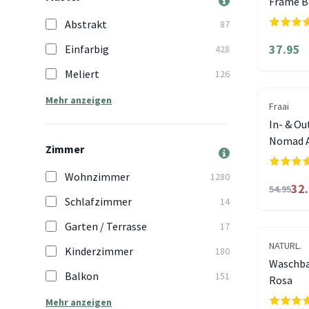
Frame B
Abstrakt
87
37.95
Einfarbig
428
Meliert
126
Mehr anzeigen
Fraai
In- & Ou
Nomad A
Zimmer
Wohnzimmer
1280
32
54.95
Schlafzimmer
14
Garten / Terrasse
17
NATURL.
Kinderzimmer
180
Waschbar
Balkon
151
Rosa
Mehr anzeigen