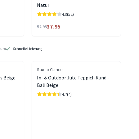
Natur
4.3
(52)
37.95
52.95
Euro
Schnelle Lieferung
Studio Clarice
es Beige
In- & Outdoor Jute Teppich Rund -
Bali Beige
4.7
(4)