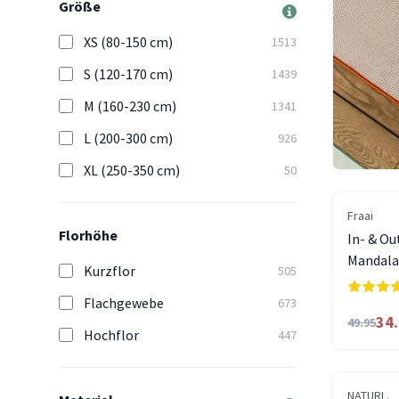
Größe
XS (80-150 cm)
1513
S (120-170 cm)
1439
M (160-230 cm)
1341
L (200-300 cm)
926
XL (250-350 cm)
50
Fraai
Florhöhe
In- & Ou
Mandala 
Kurzflor
505
Flachgewebe
673
34
49.95
Hochflor
447
NATURL.