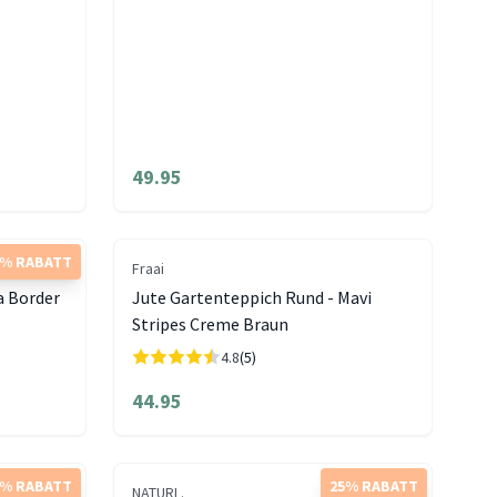
49.95
5% RABATT
Fraai
a Border
Jute Gartenteppich Rund - Mavi
Stripes Creme Braun
4.8
(5)
44.95
5% RABATT
25% RABATT
NATURL.