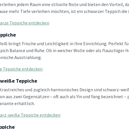
erleihen jedem Raum eine stilvolle Note und bieten den Vorteil, d
use mehr Tiefe verleihen möchten, ist ein schwarzer Teppich die 
arze Teppiche entdecken
ppiche
eiß bringt Frische und Leichtigkeit in Ihre Einrichtung. Perfekt fü
pich Balance und Ruhe. Ob in weicher Wolle oder als flauschiger 
nische Ausstrahlung.
e Teppiche entdecken
weiße Teppiche
ntrastreiches und zugleich harmonisches Design sind schwarz-wei
n aus zwei Gegensätzen – oft auch als Yin und Yang bezeichnet – pa
riante erhältlich.
arz-weiße Teppiche entdecken
ppiche