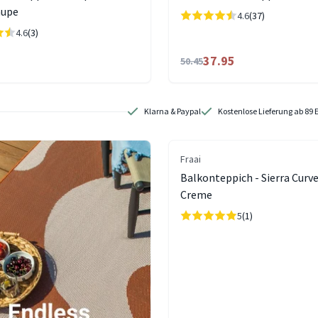
aupe
4.6
(37)
4.6
(3)
37.95
50.45
Klarna & Paypal
Kostenlose Lieferung ab 89 
Fraai
Balkonteppich - Sierra Curv
Creme
5
(1)