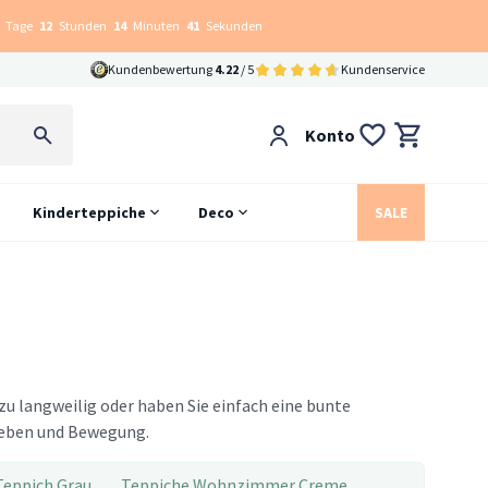
Tage
12
Stunden
14
Minuten
40
Sekunden
Kundenbewertung
4.22
/ 5
Kundenservice
Konto
Kinderteppiche
Deco
SALE
zu langweilig oder haben Sie einfach eine bunte
 Leben und Bewegung.
Teppich Grau
Teppiche Wohnzimmer Creme