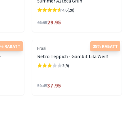
Summer Azteca Grün
4.6
(28)
29.95
46.95
0% RABATT
25% RABATT
Fraai
-
Retro Teppich - Gambit Lila Weiß
3
(9)
37.95
50.45