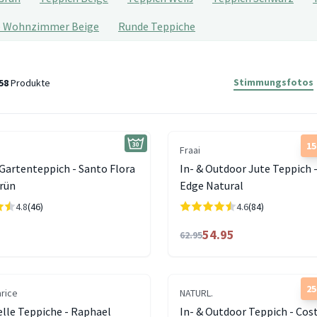
e Wohnzimmer Beige
Runde Teppiche
Stimmungsfotos
58
Produkte
1
Fraai
Gartenteppich - Santo Flora
In- & Outdoor Jute Teppich 
rün
Edge Natural
4.8
(46)
4.6
(84)
54.95
62.95
2
arice
NATURL.
elle Teppiche - Raphael
In- & Outdoor Teppich - Cos