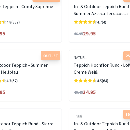
r Teppich - Comfy Supreme
In- & Outdoor Teppich Rund 
Summer Azteca Terracotta
4.8
(337)
4.7
(4)
.95
29.95
46.95
OUTLET
2
NATURL.
utdoor Teppich - Summer
Teppich Hochflor Rund - Lof
 Hellblau
Creme Weiß
4.7
(57)
4.5
(64)
.95
34.95
46.45
3
Fraai
tdoor Teppich Rund - Sierra
In- & Outdoor Teppich Rund 