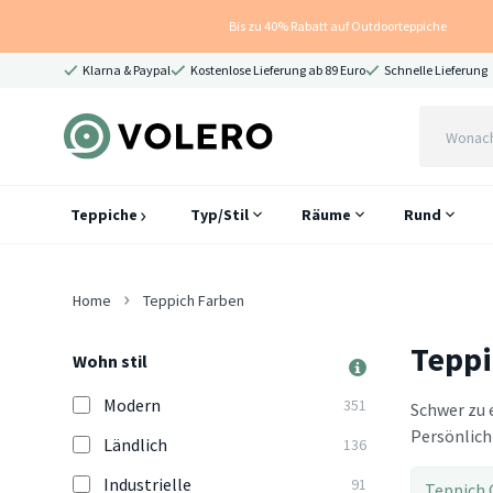
Bis zu 40% Rabatt auf Outdoorteppiche
Klarna & Paypal
Kostenlose Lieferung ab 89 Euro
Schnelle Lieferung
Teppiche
Typ/Stil
Räume
Rund
Home
Teppich Farben
Teppi
Wohn stil
Modern
351
Schwer zu 
Persönlich
Ländlich
136
Industrielle
91
Teppich 