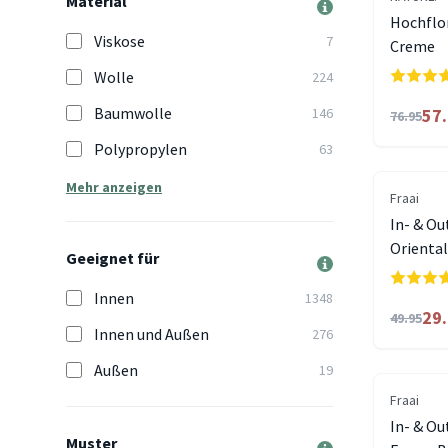
Material
Hochflo
Viskose
7
Creme
Wolle
224
Baumwolle
146
57
76.95
Polypropylen
63
Mehr anzeigen
Fraai
In- & O
Oriental
Geeignet für
Innen
1348
29
49.95
Innen und Außen
276
Außen
19
Fraai
In- & Ou
Muster