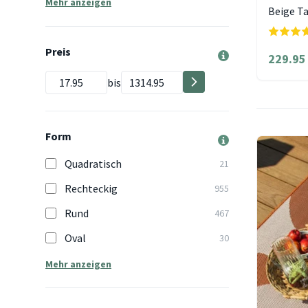
Mehr anzeigen
Beige T
Preis
229.95
bis
Form
Quadratisch
21
Rechteckig
955
Rund
467
Oval
30
Mehr anzeigen