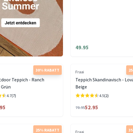
49.95
30% RABATT
2
Fraai
tdoor Teppich - Ranch
Teppich Skandinavisch - Lov
Grün
Beige
4.7
(7)
4.5
(2)
.95
52.95
70.95
25% RABATT
3
Fraai