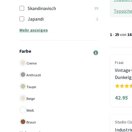
Skandinavisch
39
Teppich
Japandi
2
Mehr anzeigen
1
-
25
von
16
Farbe
Fraai
Creme
Vintage 
Anthrazit
Dunkelg
Taupe
42.95
Beige
Weiß
Studio Cl
Braun
Industri