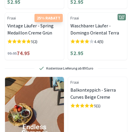
52.95
52.95
Fraai
25% RABATT
Fraai
Vintage Läufer - Spring
Waschbarer Läufer -
Medaillon Creme Grün
Domingo Oriental Terra
5
(2)
4.4
(5)
74.95
52.95
99.95
Kostenlose Lieferung ab 89 Euro
Fraai
Balkonteppich - Sierra
Curves Beige Creme
5
(1)