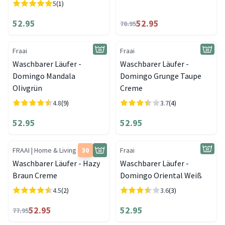
5
(1)
52.95
52.95
70.95
Fraai
Fraai
Waschbarer Läufer -
Waschbarer Läufer -
Domingo Mandala
Domingo Grunge Taupe
Olivgrün
Creme
4.8
(9)
3.7
(4)
52.95
52.95
FRAAI | Home & Living
30
Fraai
Waschbarer Läufer - Hazy
Waschbarer Läufer -
Braun Creme
Domingo Oriental Weiß
4.5
(2)
3.6
(3)
52.95
52.95
77.95