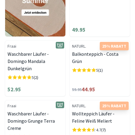
49.95
Fraai
NATURL.
25% RABATT
Waschbarer Läufer -
Balkonteppich - Costa
Domingo Mandala
Grün
Dunkelgrün
5
(1)
5
(2)
52.95
44.95
59.95
Fraai
NATURL.
25% RABATT
Waschbarer Läufer -
Wollteppich Läufer -
Domingo Grunge Terra
Feline Weiß Meliert
Creme
4.7
(7)