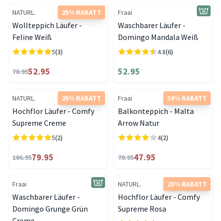
NATURL.
25% RABATT
Fraai
Wollteppich Läufer -
Waschbarer Läufer -
Feline Weiß
Domingo Mandala Weiß
5
(3)
4.8
(6)
52.95
52.95
70.95
NATURL.
25% RABATT
Fraai
30% RABATT
Hochflor Läufer - Comfy
Balkonteppich - Malta
Supreme Creme
Arrow Natur
5
(2)
4
(2)
79.95
47.95
106.95
70.95
Fraai
NATURL.
25% RABATT
Waschbarer Läufer -
Hochflor Läufer - Comfy
Domingo Grunge Grün
Supreme Rosa
Creme