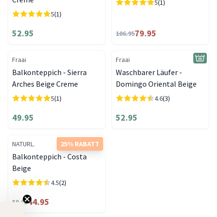
5
(1)
5
(1)
52.95
79.95
106.95
Fraai
Fraai
Balkonteppich - Sierra
Waschbarer Läufer -
Arches Beige Creme
Domingo Oriental Beige
5
(1)
4.6
(3)
49.95
52.95
NATURL.
25% RABATT
Balkonteppich - Costa
Beige
4.5
(2)
44.95
59.95