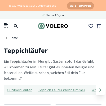
Bis zu 40% Rabatt auf Outdoorteppiche
JETZT SHOPPEN
Klarna & Paypal
menu
Home
Teppichläufer
Ein Teppichläufer im Flur gibt Gästen sofort das Gefühl,
willkommen zu sein. Läufer gibt es in vielen Designs und
Materialien. Weißt du schon, welchen Stil dein Flur
bekommt?
Outdoor Läufer
Teppich Läufer Wohnzimmer
Wohnzim