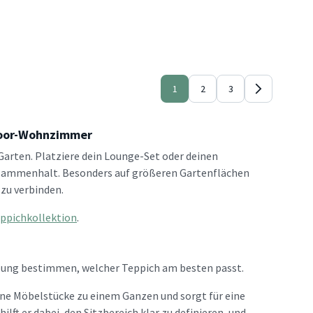
1
2
3
door-Wohnzimmer
arten. Platziere dein Lounge-Set oder deinen
usammenhalt. Besonders auf größeren Gartenflächen
zu verbinden.
ppichkollektion
.
ebung bestimmen, welcher Teppich am besten passt.
lne Möbelstücke zu einem Ganzen und sorgt für eine
t er dabei, den Sitzbereich klar zu definieren, und