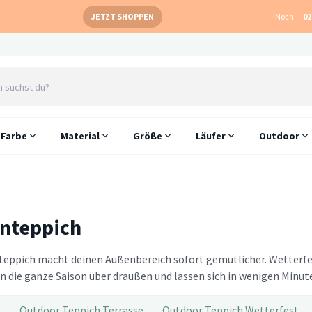
JETZT SHOPPEN
Noch:
02
Farbe
Material
Größe
Läufer
Outdoor
nteppich
teppich macht deinen Außenbereich sofort gemütlicher. Wetterf
n die ganze Saison über draußen und lassen sich in wenigen Minute
e
Outdoor Teppich Terrasse
Outdoor Teppich Wetterfest