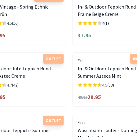
Vintage - Spring Ethnic
In- & Outdoor Teppich Rund -
rün
Frame Beige Creme
4.5
(16)
4
(1)
.95
37.95
OUTLET
4
Fraai
tdoor Jute Teppich Rund -
In- & Outdoor Teppich Rund 
ztec Creme
Summer Azteca Mint
4.7
(42)
4.5
(53)
.95
29.95
49.95
OUTLET
Fraai
utdoor Teppich - Summer
Waschbarer Läufer - Domin