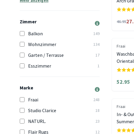
Mehr anzeigen
Arch Gr
27
Zimmer
46.95
Balkon
149
Wohnzimmer
134
Fraai
Waschba
Garten / Terrasse
17
Oriental
Esszimmer
1
52.95
Marke
Fraai
248
Fraai
Studio Clarice
18
In- & Ou
NATURL.
23
Summer 
Flair Rugs
12