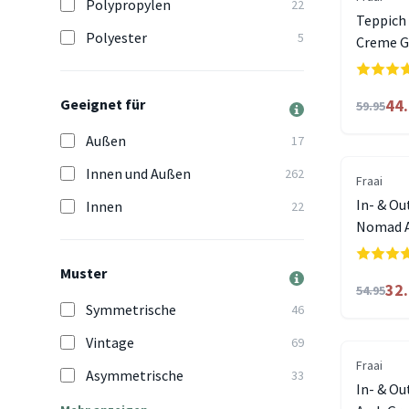
Polypropylen
22
Teppich 
Polyester
5
Creme G
Geeignet für
44
59.95
Außen
17
Innen und Außen
262
Fraai
In- & Ou
Innen
22
Nomad A
Muster
32
54.95
Symmetrische
46
Vintage
69
Fraai
Asymmetrische
33
In- & O