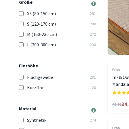
Größe
XS (80-150 cm)
291
S (120-170 cm)
280
M (160-230 cm)
272
L (200-300 cm)
230
Florhöhe
Fraai
Flachgewebe
In- & Ou
281
Mandala 
Kurzflor
20
34
49.95
Material
Synthetik
274
Fraai