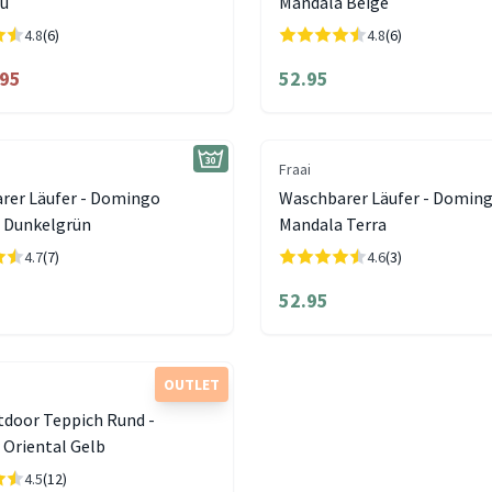
au
Mandala Beige
4.8
(6)
4.8
(6)
.95
52.95
Fraai
rer Läufer - Domingo
Waschbarer Läufer - Domin
 Dunkelgrün
Mandala Terra
4.7
(7)
4.6
(3)
52.95
OUTLET
tdoor Teppich Rund -
Oriental Gelb
4.5
(12)