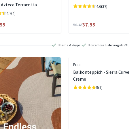
Azteca Terracotta
4.6
(37)
4.7
(4)
.95
37.95
50.45
Klarna & Paypal
Kostenlose Lieferung ab 89 
Fraai
Balkonteppich - Sierra Curv
Creme
5
(1)