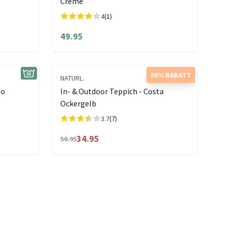
Creme
4
(1)
49.95
30% RABATT
NATURL.
go
In- & Outdoor Teppich - Costa
Ockergelb
3.7
(7)
34.95
50.95