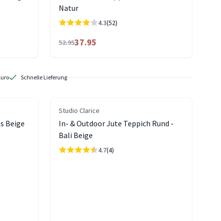
Natur
4.3
(52)
37.95
52.95
Euro
Schnelle Lieferung
Studio Clarice
es Beige
In- & Outdoor Jute Teppich Rund -
Bali Beige
4.7
(4)