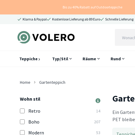
Bis zu 40% Rabatt auf Outdoorteppiche
Klarna & Paypal
Kostenlose Lieferung ab 89 Euro
Schnelle Lieferung
Teppiche
Typ/Stil
Räume
Rund
Home
Gartenteppich
Garte
Wohn stil
Retro
14
Ein Garten
PET bleibe
Boho
207
Modern
53
Teppich