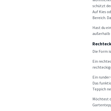
schützt de
Auf Kies o
Bereich. Da
Hast du ei
außerhalb 
Rechteck
Die Form i
Ein rechte
rechteckig
Ein runder
Das funkti
Teppich ne
Möchtest d
Gartentepp