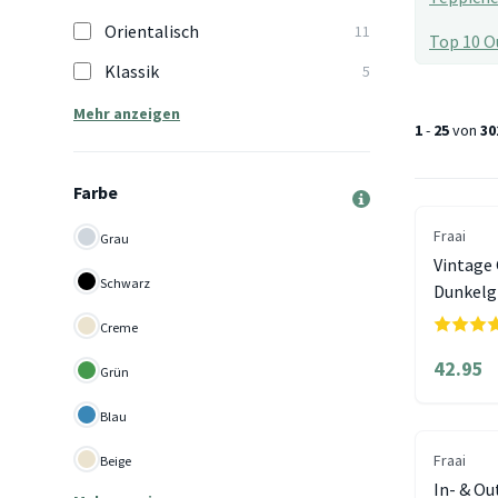
Orientalisch
11
Top 10 O
Klassik
5
Mehr anzeigen
1
-
25
von
30
Farbe
Fraai
Grau
Vintage 
Schwarz
Dunkelg
Creme
42.95
Grün
Blau
Fraai
Beige
In- & Ou