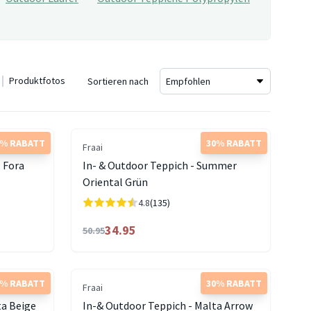
Produktfotos
Sortieren nach
5% RABATT
30% RABATT
Fraai
- Fora
In- & Outdoor Teppich - Summer
Oriental Grün
4.8
(135)
34.95
50.95
5% RABATT
30% RABATT
Fraai
ta Beige
In-& Outdoor Teppich - Malta Arrow