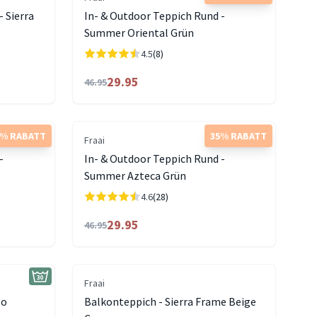
 Sierra
In- & Outdoor Teppich Rund -
Summer Oriental Grün
4.5
(8)
29.95
46.95
0% RABATT
35% RABATT
Fraai
-
In- & Outdoor Teppich Rund -
Summer Azteca Grün
4.6
(28)
29.95
46.95
Fraai
go
Balkonteppich - Sierra Frame Beige