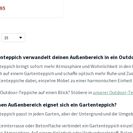
.95
enteppich verwandelt deinen Außenbereich in ein Out
teppich bringt sofort mehr Atmosphäre und Wohnlichkeit in den G
h auf einem Gartenteppich und schaffe optisch mehr Ruhe und Z
tenteppiche dabei, einzelne Möbel zu einer harmonischen Einheit 
e Outdoor-Teppiche auf einen Blick? Stöbere in
unserer Outdoor-Te
hen Außenbereich eignet sich ein Gartenteppich?
teppich passt in jeden Garten, aber der Untergrund und die Umg
Steinterrasse oder Betonfläche verbindet ein Gartenteppich einze
e Atmosphäre. Auf einem Holzdeck oder Verbundwerkstoff-Belag hilf