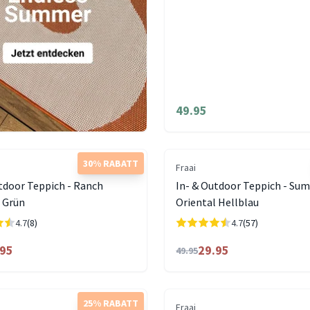
49.95
30% RABATT
Fraai
tdoor Teppich - Ranch
In- & Outdoor Teppich - Su
Grün
Oriental Hellblau
4.7
(8)
4.7
(57)
.95
29.95
49.95
25% RABATT
Fraai