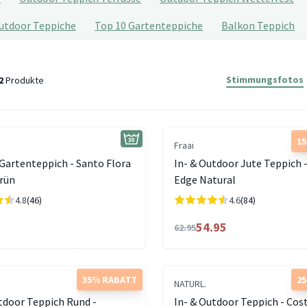
utdoor Teppiche
Top 10 Gartenteppiche
Balkon Teppich
Stimmungsfotos
2
Produkte
1
Fraai
Gartenteppich - Santo Flora
In- & Outdoor Jute Teppich 
rün
Edge Natural
4.8
(46)
4.6
(84)
54.95
62.95
35% RABATT
2
NATURL.
tdoor Teppich Rund -
In- & Outdoor Teppich - Cos