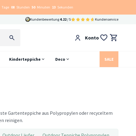
Tage
08
Stunden
50
Minuten
12
Sekunden
Kundenbewertung
4.22
/ 5
Kundenservice
Konto
Kinderteppiche
Deco
SALE
este Gartenteppiche aus Polypropylen oder recyceltem
n reinigen.
Outdoor Läufer
Outdoor Teppiche Polypropylen