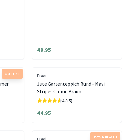
49.95
OUTLET
Fraai
mmer
Jute Gartenteppich Rund - Mavi
Stripes Creme Braun
4.8
(5)
44.95
35% RABATT
Fraai