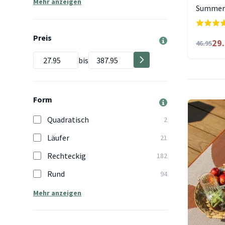
Mehr anzeigen
Summer 
Preis
29
46.95
bis
Form
Quadratisch
2
Läufer
21
Rechteckig
182
Rund
94
Mehr anzeigen