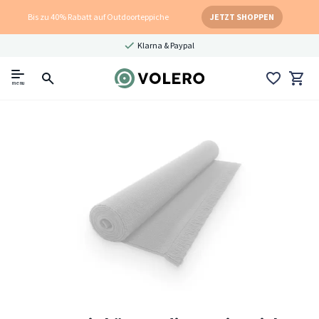
Bis zu 40% Rabatt auf Outdoorteppiche
JETZT SHOPPEN
Klarna & Paypal
menu