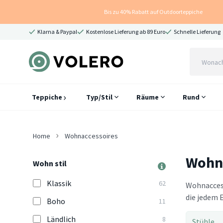
Bis zu 40% Rabatt auf Outdoorteppiche
Klarna & Paypal
Kostenlose Lieferung ab 89 Euro
Schnelle Lieferung
Teppiche
Typ/Stil
Räume
Rund
Home
Wohnaccessoires
Wohn
Wohn stil
Klassik
62
Wohnaccess
die jedem E
Boho
11
Ländlich
8
Stühle