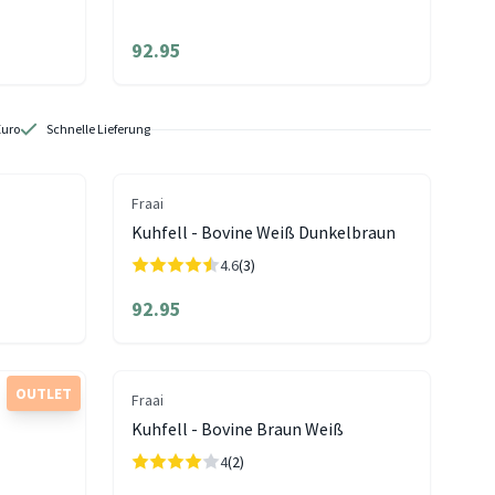
92.95
Euro
Schnelle Lieferung
Fraai
Kuhfell - Bovine Weiß Dunkelbraun
4.6
(3)
92.95
OUTLET
Fraai
Kuhfell - Bovine Braun Weiß
4
(2)