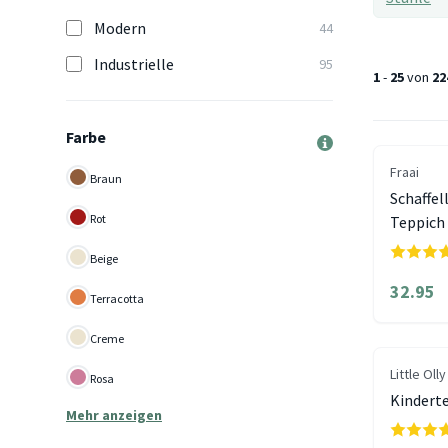
Modern
44
Industrielle
95
1
-
25
von
22
Farbe
Fraai
Braun
Schaffel
Rot
Teppich
Beige
32.95
Terracotta
Creme
Little Olly
Rosa
Kindert
Mehr anzeigen