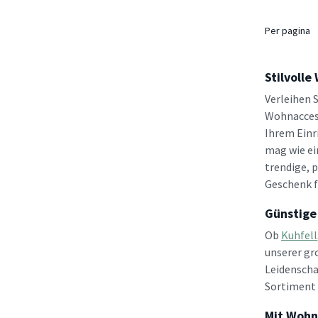
Per pagina
Stilvolle
Verleihen 
Wohnaccess
Ihrem Einr
mag wie ein
trendige, p
Geschenk fü
Günstige
Ob
Kuhfell
unserer gr
Leidenscha
Sortiment 
Mit Wohn