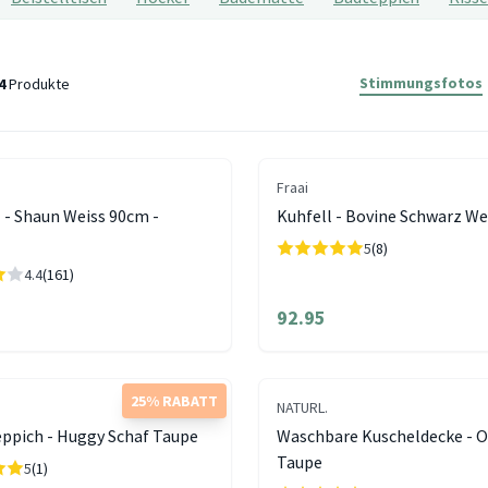
Stimmungsfotos
4
Produkte
Fraai
l - Shaun Weiss 90cm -
Kuhfell - Bovine Schwarz We
5
(8)
4.4
(161)
92.95
25% RABATT
NATURL.
eppich - Huggy Schaf Taupe
Waschbare Kuscheldecke - O
Taupe
5
(1)