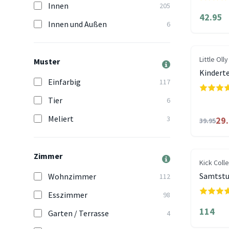
Innen
205
42.95
Innen und Außen
6
Little Olly
Muster
Kindert
Einfarbig
117
Tier
6
Meliert
3
29
39.95
Zimmer
Kick Coll
Samtstuh
Wohnzimmer
112
Esszimmer
98
114
Garten / Terrasse
4