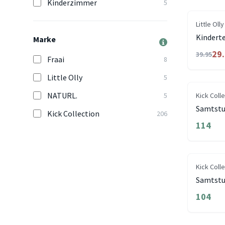
Kinderzimmer
5
Little Olly
Kindert
Marke
29
39.95
Fraai
8
Little Olly
5
NATURL.
5
Kick Coll
Samtstuh
Kick Collection
206
114
Kick Coll
Samtstu
104