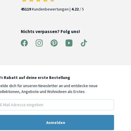
45119
Kundenbewertungen |
4.22
/ 5
Nichts verpassen? Folg uns!
% Rabatt auf deine erste Bestellung
elde dich für unseren Newsletter an und entdecke neue
ollektionen, Angebote und Wohnideen als Erstes
att?
eiten mehr und
Anmelden
neuen Produkten
Angeboten.