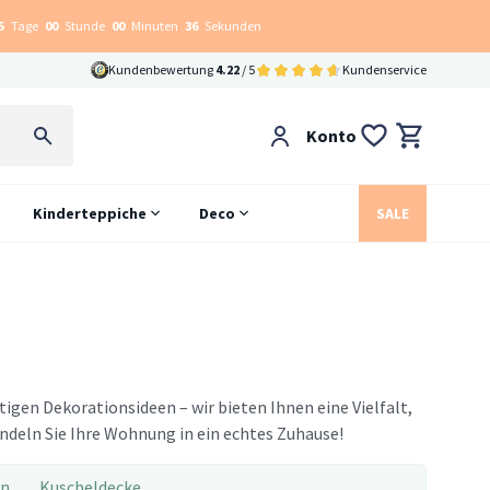
5
Tage
00
Stunde
00
Minuten
35
Sekunden
Kundenbewertung
4.22
/ 5
Kundenservice
Konto
Kinderteppiche
Deco
SALE
igen Dekorationsideen – wir bieten Ihnen eine Vielfalt,
wandeln Sie Ihre Wohnung in ein echtes Zuhause!
en
Kuscheldecke