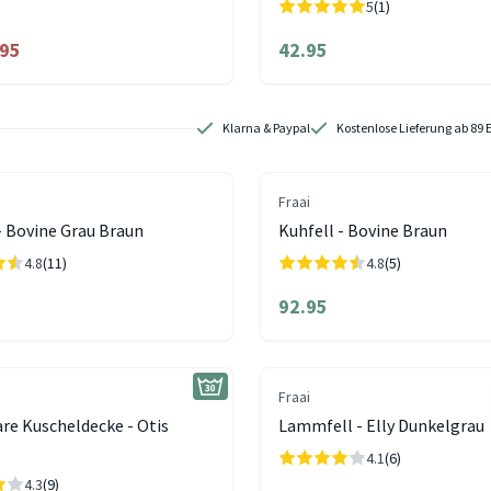
5
(1)
.95
42.95
Klarna & Paypal
Kostenlose Lieferung ab 89 
Fraai
- Bovine Grau Braun
Kuhfell - Bovine Braun
4.8
(11)
4.8
(5)
92.95
Fraai
re Kuscheldecke - Otis
Lammfell - Elly Dunkelgrau
4.1
(6)
4.3
(9)