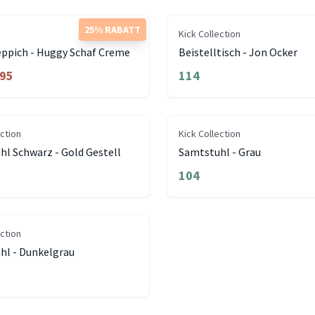
25% RABATT
Kick Collection
eppich - Huggy Schaf Creme
Beistelltisch - Jon Ocker
.95
114
ection
Kick Collection
l Schwarz - Gold Gestell
Samtstuhl - Grau
104
ection
hl - Dunkelgrau