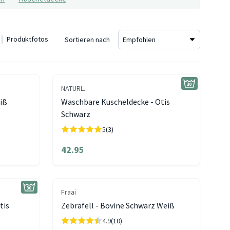
Produktfotos
Sortieren nach
NATURL.
iß
Waschbare Kuscheldecke - Otis
Schwarz
5
(3)
42.95
Fraai
tis
Zebrafell - Bovine Schwarz Weiß
4.9
(10)