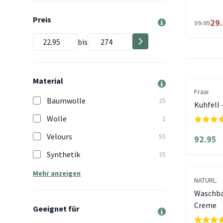
Preis
29
39.95
bis
Material
Fraai
Baumwolle
25
Kuhfell 
Wolle
1
Velours
55
92.95
Synthetik
35
Mehr anzeigen
NATURL.
Waschba
Creme
Geeignet für