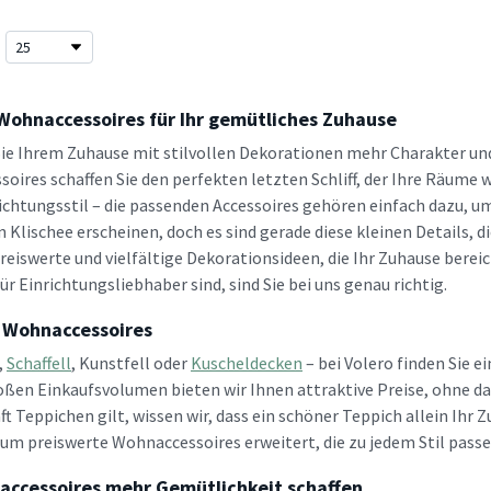
 Wohnaccessoires für Ihr gemütliches Zuhause
Sie Ihrem Zuhause mit stilvollen Dekorationen mehr Charakter un
oires schaffen Sie den perfekten letzten Schliff, der Ihre Räume
ichtungsstil – die passenden Accessoires gehören einfach dazu, 
 Klischee erscheinen, doch es sind gerade diese kleinen Details, d
reiswerte und vielfältige Dekorationsideen, die Ihr Zuhause bereic
r Einrichtungsliebhaber sind, sind Sie bei uns genau richtig.
 Wohnaccessoires
,
Schaffell
, Kunstfell oder
Kuscheldecken
– bei Volero finden Sie 
oßen Einkaufsvolumen bieten wir Ihnen attraktive Preise, ohne da
ft Teppichen gilt, wissen wir, dass ein schöner Teppich allein Ih
um preiswerte Wohnaccessoires erweitert, die zu jedem Stil passe
accessoires mehr Gemütlichkeit schaffen