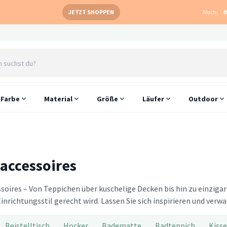
JETZT SHOPPEN
Noch:
0
Farbe
Material
Größe
Läufer
Outdoor
accessoires
oires – Von Teppichen über kuschelige Decken bis hin zu einzigart
inrichtungsstil gerecht wird. Lassen Sie sich inspirieren und ver
Beistelltisch
Hocker
Badematte
Badteppich
Kiss