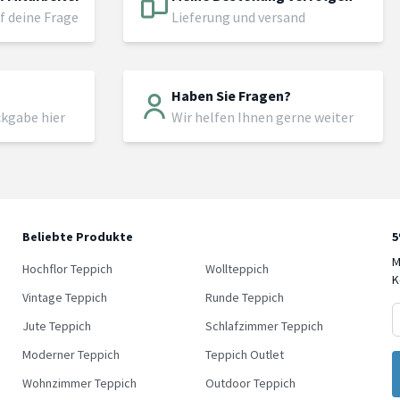
f deine Frage
Lieferung und versand
Haben Sie Fragen?
ckgabe hier
Wir helfen Ihnen gerne weiter
Beliebte Produkte
5
M
Hochflor Teppich
Wollteppich
K
Vintage Teppich
Runde Teppich
5% Rab
Jute Teppich
Schlafzimmer Teppich
Moderner Teppich
Teppich Outlet
Verpasse keine Neuh
erfahre als Erste von 
Wohnzimmer Teppich
Outdoor Teppich
und exklusiven 