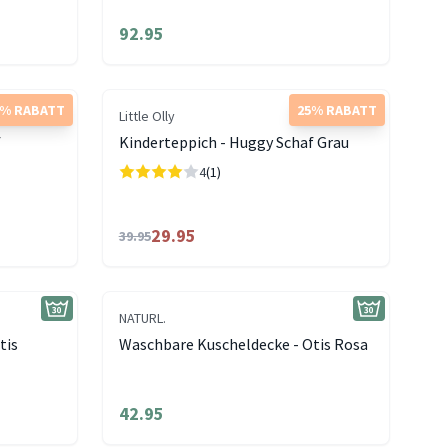
92.95
5% RABATT
25% RABATT
Little Olly
f
Kinderteppich - Huggy Schaf Grau
4
(1)
29.95
39.95
NATURL.
tis
Waschbare Kuscheldecke - Otis Rosa
42.95