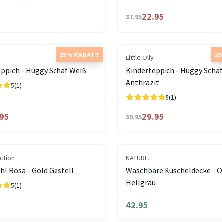
22.95
37.95
25% RABATT
2
Little Olly
eppich - Huggy Schaf Weiß
Kinderteppich - Huggy Scha
Anthrazit
5
(1)
5
(1)
.95
29.95
39.95
ection
NATURL.
l Rosa - Gold Gestell
Waschbare Kuscheldecke - O
Hellgrau
5
(1)
42.95