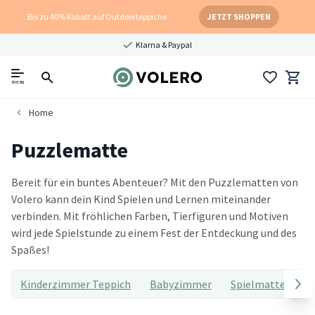
Bis zu 40% Rabatt auf Outdoorteppiche
JETZT SHOPPEN
Klarna & Paypal
menu
Home
Puzzlematte
Bereit für ein buntes Abenteuer? Mit den Puzzlematten von
Volero kann dein Kind Spielen und Lernen miteinander
verbinden. Mit fröhlichen Farben, Tierfiguren und Motiven
wird jede Spielstunde zu einem Fest der Entdeckung und des
Spaßes!
Kinderzimmer Teppich
Babyzimmer
Spielmatte
Sp