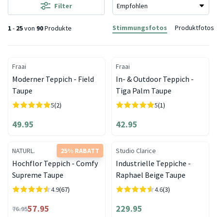
Filter
Stimmungsfotos
Produktfotos
1
-
25
von
90
Produkte
Fraai
Fraai
Moderner Teppich - Field
In- & Outdoor Teppich -
Taupe
Tiga Palm Taupe
5
(2)
5
(1)
49.95
42.95
NATURL.
25% RABATT
Studio Clarice
Hochflor Teppich - Comfy
Industrielle Teppiche -
Supreme Taupe
Raphael Beige Taupe
4.9
(67)
4.6
(3)
57.95
229.95
76.95