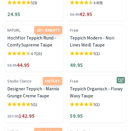
5
(3)
4.8
(9)
24.95
42.95
56.95
NATURL.
25% RABATT
Fraai
Hochflor Teppich Rund -
Teppich Modern - Nori
Comfy Supreme Taupe
Lines Weiß Taupe
4.7
(21)
5
(1)
44.95
49.95
59.95
Studio Clarice
OUTLET
Fraai
Designer Teppich - Marnix
Teppich Organisch - Flowy
Grunge Creme Taupe
Wavy Taupe
5
(1)
5
(1)
142.95
59.95
237.95