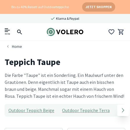
Bis zu 40% Rabatt auf Outdoorteppiche
JETZT SHOPPEN
Klarna & Paypal
menu
Home
Teppich Taupe
Die Farbe "Taupe" ist ein Sonderling. Ein Maulwurf unter den
Grautönen. Denn eigentlich ist Taupe auch ein bisschen
braun und beige. Manchmal sogar mit einem Hauch von
Rosa. Teppich Taupe ist ein echter Hauch von frischem Wind!
Outdoor Teppich Beige
Outdoor Teppiche Terra
Teppi