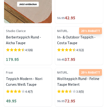
42.95
56.95
Studio Clarice
NATURL.
25% RABATT
Berberteppich Rund -
In- & Outdoor Teppich -
Aicha Taupe
Costa Taupe
4.5
(6)
4.5
(2)
179.95
37.95
50.45
Fraai
NATURL.
25% RABATT
Teppich Modern - Nori
Wollteppich Rund - Feline
Curves Weiß Taupe
Taupe Meliert
4.4
(7)
3.8
(5)
49.95
72.95
96.95