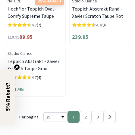
NATURL.
25% RABATT
Studio Clarice
Hochflor Teppich Oval -
Teppich Abstrakt Rund -
Comfy Supreme Taupe
Xavier Scratch Taupe Rot
4.7
(7)
4.7
(9)
89.95
239.95
119.95
Studio Clarice
Teppich Abstrakt - Xavier
Scratch Taupe Grau
4.7
(4)
5% Rabatt?
229.95
Per pagina
1
2
3