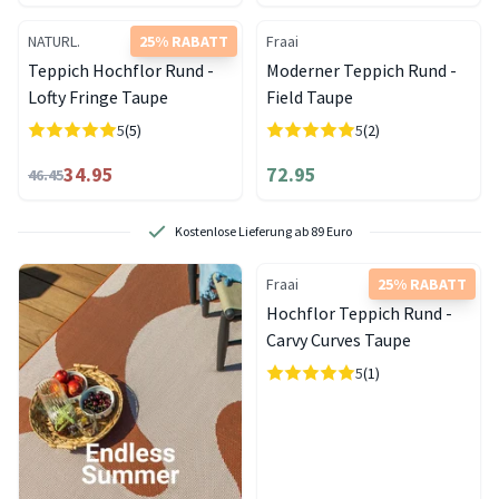
NATURL.
25% RABATT
Fraai
Teppich Hochflor Rund -
Moderner Teppich Rund -
Lofty Fringe Taupe
Field Taupe
5
(5)
5
(2)
34.95
72.95
46.45
Kostenlose Lieferung ab 89 Euro
Fraai
25% RABATT
Hochflor Teppich Rund -
Carvy Curves Taupe
5
(1)