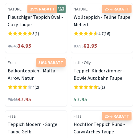
NATURL.
25% RABATT
NATURL.
25% RABATT
Flauschiger Teppich Oval -
Wollteppich - Feline Taupe
Cozy Taupe
Meliert
5
(1)
4.7
(16)
34.95
62.95
46.45
83.95
Fraai
30% RABATT
Little Olly
Balkonteppich - Malta
Teppich Kinderzimmer -
Arrow Natur
Bowie Autobahn Taupe
4
(2)
5
(1)
47.95
57.95
70.95
Fraai
Fraai
25% RABATT
Teppich Modern - Sarge
Hochflor Teppich Rund -
Taupe Gelb
Carvy Arches Taupe