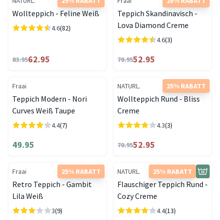
NATURL.
25% RABATT
Fraai
25% RABATT
Wollteppich - Feline Weiß
Teppich Skandinavisch -
Lova Diamond Creme
4.6
(82)
4.6
(3)
62.95
52.95
83.95
70.95
Fraai
NATURL.
25% RABATT
Teppich Modern - Nori
Wollteppich Rund - Bliss
Curves Weiß Taupe
Creme
4.4
(7)
4.3
(3)
49.95
52.95
70.95
Fraai
25% RABATT
NATURL.
25% RABATT
Retro Teppich - Gambit
Flauschiger Teppich Rund -
Lila Weiß
Cozy Creme
3
(9)
4.4
(13)