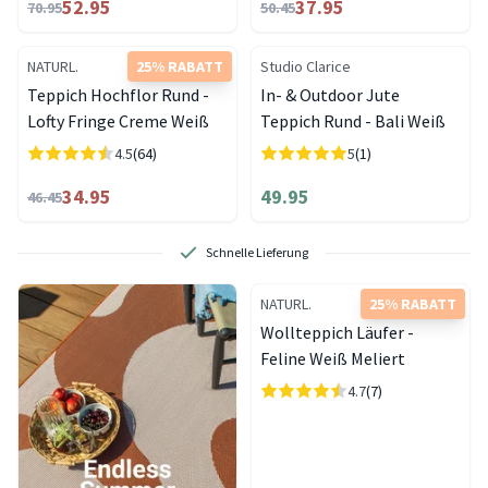
52.95
37.95
70.95
50.45
NATURL.
25% RABATT
Studio Clarice
Teppich Hochflor Rund -
In- & Outdoor Jute
Lofty Fringe Creme Weiß
Teppich Rund - Bali Weiß
4.5
(64)
5
(1)
34.95
49.95
46.45
Schnelle Lieferung
NATURL.
25% RABATT
Wollteppich Läufer -
Feline Weiß Meliert
4.7
(7)