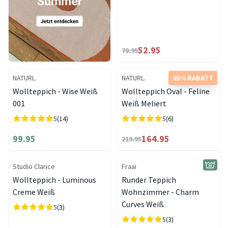
52.95
70.95
NATURL.
NATURL.
25% RABATT
Wollteppich - Wise Weiß
Wollteppich Oval - Feline
001
Weiß Meliert
5
(14)
5
(6)
99.95
164.95
219.95
Studio Clarice
Fraai
Wollteppich - Luminous
Runder Teppich
Creme Weiß
Wohnzimmer - Charm
Curves Weiß
5
(3)
5
(3)