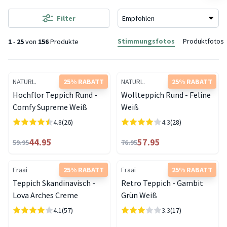
Filter
Stimmungsfotos
Produktfotos
1
-
25
von
156
Produkte
NATURL.
25% RABATT
NATURL.
25% RABATT
Hochflor Teppich Rund -
Wollteppich Rund - Feline
Comfy Supreme Weiß
Weiß
4.8
(26)
4.3
(28)
44.95
57.95
59.95
76.95
Fraai
25% RABATT
Fraai
25% RABATT
Teppich Skandinavisch -
Retro Teppich - Gambit
Lova Arches Creme
Grün Weiß
4.1
(57)
3.3
(17)