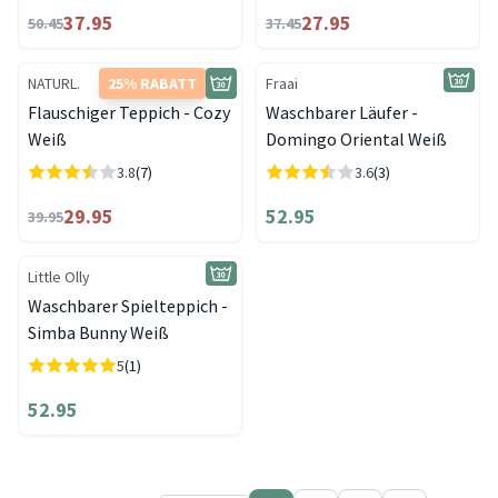
37.95
27.95
50.45
37.45
NATURL.
25% RABATT
Fraai
Flauschiger Teppich - Cozy
Waschbarer Läufer -
Weiß
Domingo Oriental Weiß
3.8
(7)
3.6
(3)
29.95
52.95
39.95
Little Olly
Waschbarer Spielteppich -
Simba Bunny Weiß
5
(1)
52.95