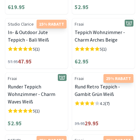
619.95
52.95
Studio Clarice
15% RABATT
Fraai
In- & Outdoor Jute
Teppich Wohnzimmer -
Teppich - Bali Weiß
Charm Arches Beige
5
(1)
5
(1)
47.95
62.95
57.95
Fraai
Fraai
25% RABATT
Runder Teppich
Rund Retro Teppich -
Wohnzimmer - Charm
Gambit Grün Weiß
Waves Weiß
4.2
(7)
5
(1)
52.95
29.95
39.95