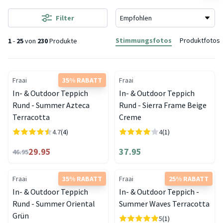
Filter
Stimmungsfotos
Produktfotos
1
-
25
von
230
Produkte
Fraai
35% RABATT
Fraai
In- & Outdoor Teppich
In- & Outdoor Teppich
Rund - Summer Azteca
Rund - Sierra Frame Beige
Terracotta
Creme
4.7
(4)
4
(1)
29.95
37.95
46.95
Fraai
35% RABATT
Fraai
25% RABATT
In- & Outdoor Teppich
In- & Outdoor Teppich -
Rund - Summer Oriental
Summer Waves Terracotta
Grün
5
(1)