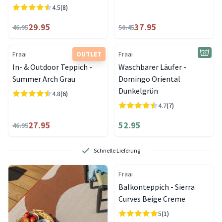
4.5
(8)
29.95
37.95
46.95
50.45
Fraai
OUTLET
Fraai
In- & Outdoor Teppich -
Waschbarer Läufer -
Summer Arch Grau
Domingo Oriental
Dunkelgrün
4.8
(6)
4.7
(7)
27.95
52.95
46.95
Schnelle Lieferung
Fraai
Balkonteppich - Sierra
Curves Beige Creme
5
(1)