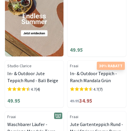
49.95
Studio Clarice
Fraai
30% RABATT
In- & Outdoor Jute
In- & Outdoor Teppich -
Teppich Rund - Bali Beige
Ranch Mandala Grün
4.7
(4)
4.7
(7)
49.95
34.95
49.95
Fraai
Fraai
Waschbarer Läufer -
Jute Gartenteppich Rund -