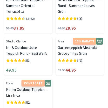
Summer Oriental
Rund - Summer Leaves
Terracotta
Grün
4.6
(22)
5
(5)
37.95
29.95
50.45
46.95
Studio Clarice
Fraai
15% RABATT
In- & Outdoor Jute
Gartenteppich Abstrakt -
Teppich Rund - Bali Weiß
Groovy Tiles Grün
5
(1)
5
(2)
49.95
44.95
52.95
Fraai
15% RABATT
Kelim Outdoor Teppich -
Lira Inca
5
(2)