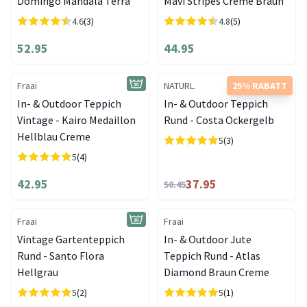
Domingo Mandala Terra
Mavi Stripes Creme Braun
4.6
(3)
4.8
(5)
52.95
44.95
Fraai
NATURL.
25% RABATT
In- & Outdoor Teppich
In- & Outdoor Teppich
Vintage - Kairo Medaillon
Rund - Costa Ockergelb
Hellblau Creme
5
(3)
5
(4)
42.95
37.95
50.45
Fraai
Fraai
Vintage Gartenteppich
In- & Outdoor Jute
Rund - Santo Flora
Teppich Rund - Atlas
Hellgrau
Diamond Braun Creme
5
(2)
5
(1)