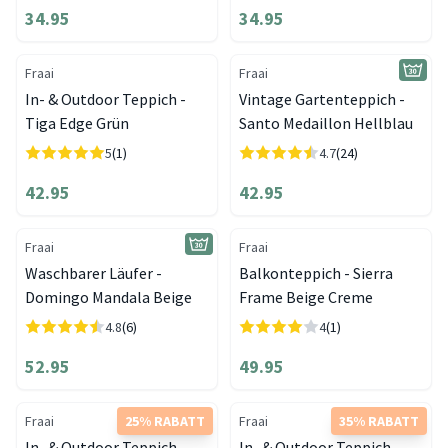
34.95
34.95
Fraai
Fraai
In- & Outdoor Teppich -
Vintage Gartenteppich -
Tiga Edge Grün
Santo Medaillon Hellblau
5
(1)
4.7
(24)
42.95
42.95
Fraai
Fraai
Waschbarer Läufer -
Balkonteppich - Sierra
Domingo Mandala Beige
Frame Beige Creme
4.8
(6)
4
(1)
52.95
49.95
Fraai
25% RABATT
Fraai
35% RABATT
In- & Outdoor Teppich -
In- & Outdoor Teppich