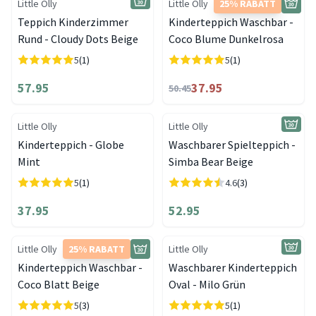
Little Olly
Little Olly
25% RABATT
Teppich Kinderzimmer
Kinderteppich Waschbar -
Rund - Cloudy Dots Beige
Coco Blume Dunkelrosa
5
(1)
5
(1)
57.95
37.95
50.45
Little Olly
Little Olly
Kinderteppich - Globe
Waschbarer Spielteppich -
Mint
Simba Bear Beige
5
(1)
4.6
(3)
37.95
52.95
Little Olly
25% RABATT
Little Olly
Kinderteppich Waschbar -
Waschbarer Kinderteppich
Coco Blatt Beige
Oval - Milo Grün
5
(3)
5
(1)