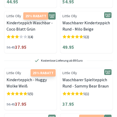
44.95
54.95
Little Olly
25% RABATT
Little Olly
Kinderteppich Waschbar -
Waschbarer Kinderteppich
Coco Blatt Grün
Rund - Milo Beige
3
(4)
5
(2)
37.95
49.95
50.45
Kostenlose Lieferung ab 89 Euro
Little Olly
25% RABATT
Little Olly
Kinderteppich - Huggy
Waschbarer Spielteppich
Wolke Weiß
Rund - Sammy Bear Braun
5
(5)
5
(1)
37.95
37.95
50.45