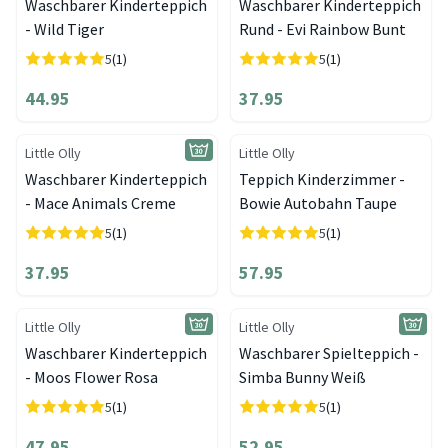
Waschbarer Kinderteppich
Waschbarer Kinderteppich
- Wild Tiger
Rund - Evi Rainbow Bunt
5
(1)
5
(1)
44.95
37.95
Little Olly
Little Olly
Waschbarer Kinderteppich
Teppich Kinderzimmer -
- Mace Animals Creme
Bowie Autobahn Taupe
5
(1)
5
(1)
37.95
57.95
Little Olly
Little Olly
Waschbarer Kinderteppich
Waschbarer Spielteppich -
- Moos Flower Rosa
Simba Bunny Weiß
5
(1)
5
(1)
47.95
52.95