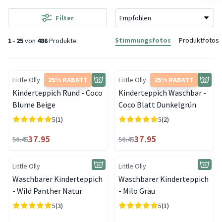
Filter
Stimmungsfotos
Produktfotos
1
-
25
von
486
Produkte
Little Olly
25% RABATT
Little Olly
25% RABATT
Kinderteppich Rund - Coco
Kinderteppich Waschbar -
Blume Beige
Coco Blatt Dunkelgrün
5
(1)
5
(2)
37.95
37.95
50.45
50.45
Little Olly
Little Olly
Waschbarer Kinderteppich
Waschbarer Kinderteppich
- Wild Panther Natur
- Milo Grau
5
(3)
5
(1)