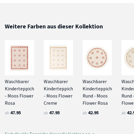
Weitere Farben aus dieser Kollektion
Waschbarer
Waschbarer
Waschbarer
Wasch
Kinderteppich
Kinderteppich
Kinderteppich
Kinde
- Moos Flower
- Moos Flower
Rund - Moos
Rund 
Rosa
Creme
Flower Rosa
Flowe
47.95
47.95
42.95
42.
ab
ab
ab
ab
Sieh dir alle Teppiche dieser Kollektion an