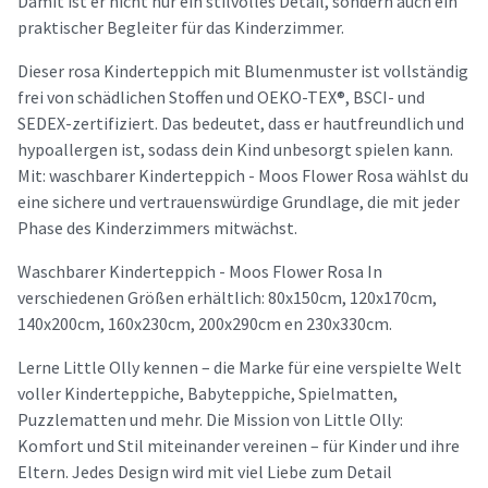
Damit ist er nicht nur ein stilvolles Detail, sondern auch ein
praktischer Begleiter für das Kinderzimmer.
Dieser rosa Kinderteppich mit Blumenmuster ist vollständig
frei von schädlichen Stoffen und OEKO-TEX®, BSCI- und
SEDEX-zertifiziert. Das bedeutet, dass er hautfreundlich und
hypoallergen ist, sodass dein Kind unbesorgt spielen kann.
Mit: waschbarer Kinderteppich - Moos Flower Rosa wählst du
eine sichere und vertrauenswürdige Grundlage, die mit jeder
Phase des Kinderzimmers mitwächst.
Waschbarer Kinderteppich - Moos Flower Rosa In
verschiedenen Größen erhältlich: 80x150cm, 120x170cm,
140x200cm, 160x230cm, 200x290cm en 230x330cm.
Lerne Little Olly kennen – die Marke für eine verspielte Welt
voller Kinderteppiche, Babyteppiche, Spielmatten,
Puzzlematten und mehr. Die Mission von Little Olly:
Komfort und Stil miteinander vereinen – für Kinder und ihre
Eltern. Jedes Design wird mit viel Liebe zum Detail