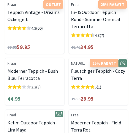
Fraai
OUTLET
Fraai
25% RABATT
Teppich Vintage - Dreams
In- & Outdoor Teppich
Ockergelb
Rund - Summer Oriental
Terracotta
4.3
(66)
4.8
(7)
59.95
34.95
99.95
46.45
Fraai
NATURL.
25% RABATT
Moderner Teppich - Bush
Flauschiger Teppich - Cozy
Blau Terracotta
Terra
3.3
(3)
5
(1)
44.95
29.95
39.95
Fraai
Fraai
Kelim Outdoor Teppich -
Moderner Teppich - Field
Lira Maya
Terra Rot