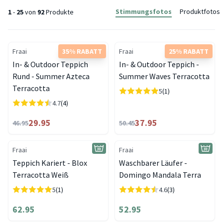
Stimmungsfotos
Produktfotos
1
-
25
von
92
Produkte
Fraai
35% RABATT
Fraai
25% RABATT
In- & Outdoor Teppich
In- & Outdoor Teppich -
Rund - Summer Azteca
Summer Waves Terracotta
Terracotta
5
(1)
4.7
(4)
29.95
37.95
46.95
50.45
Fraai
Fraai
Teppich Kariert - Blox
Waschbarer Läufer -
Terracotta Weiß
Domingo Mandala Terra
5
(1)
4.6
(3)
62.95
52.95