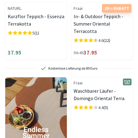
NATURL.
Fraai
25% RABATT
Kurzflor Teppich - Essenza
In- & Outdoor Teppich -
Terrakotta
Summer Oriental
Terracotta
5
(1)
4.6
(22)
37.95
37.95
50.45
Kostenlose Lieferung ab 89 Euro
Fraai
Waschbarer Läufer -
Domingo Oriental Terra
4.4
(5)