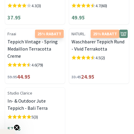
4.3
(3)
4.7
(60)
37.95
49.95
Fraai
25% RABATT
NATURL.
25% RABATT
Teppich Vintage - Spring
Waschbarer Teppich Rund
Medaillon Terracotta
- Vivid Terrakotta
Creme
4.5
(2)
4.6
(79)
44.95
24.95
59.95
33.45
Studio Clarice
In- & Outdoor Jute
Teppich - Bali Terra
5
(3)
57.95