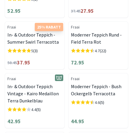
52.95
27.95
37.45
Fraai
25% RABATT
Fraai
In- & Outdoor Teppich -
Moderner Teppich Rund -
Summer Swirl Terracotta
Field Terra Rot
5
(3)
4.7
(22)
37.95
72.95
50.45
Fraai
Fraai
In- & Outdoor Teppich
Moderner Teppich - Bush
Vintage - Kairo Medaillon
Ockergelb Terracotta
Terra Dunkelblau
4.6
(5)
4.4
(5)
42.95
44.95