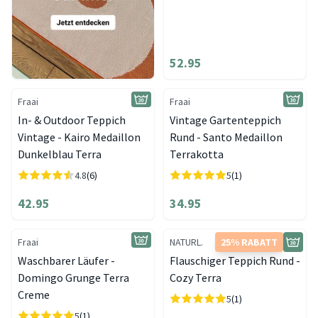
52.95
Fraai
Fraai
In- & Outdoor Teppich
Vintage Gartenteppich
Vintage - Kairo Medaillon
Rund - Santo Medaillon
Dunkelblau Terra
Terrakotta
4.8
(6)
5
(1)
42.95
34.95
Fraai
NATURL.
25% RABATT
Waschbarer Läufer -
Flauschiger Teppich Rund -
Domingo Grunge Terra
Cozy Terra
Creme
5
(1)
5
(1)