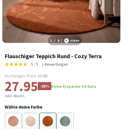
1
/
8
video
Flauschiger Teppich Rund - Cozy Terra
5 / 5
1 Bewertungen
Vorheriger Preis
37.45
27.95
-25%
Deine Ersparnis 9.5 Euro
Inkl. MwSt.
Wähle deine Farbe