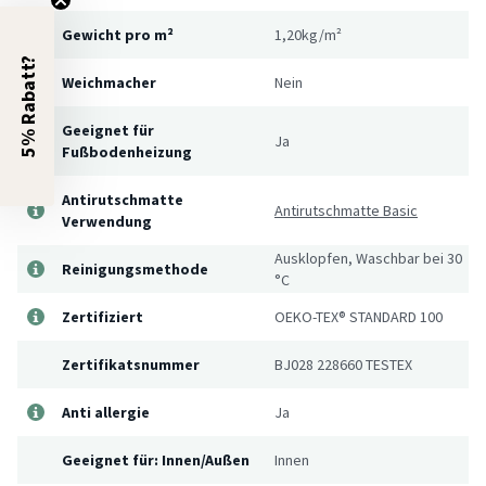
Gewicht pro m²
1,20kg/m²
5% Rabatt?
Weichmacher
Nein
Geeignet für
Ja
Fußbodenheizung
Antirutschmatte
Antirutschmatte Basic
Verwendung
Ausklopfen, Waschbar bei 30
Reinigungsmethode
°C
Zertifiziert
OEKO-TEX® STANDARD 100
Zertifikatsnummer
BJ028 228660 TESTEX
Anti allergie
Ja
Geeignet für: Innen/Außen
Innen