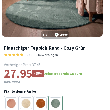
1
/
7
video
Flauschiger Teppich Rund - Cozy Grün
5 / 5
3 Bewertungen
Vorheriger Preis
37.45
27.95
-25%
Deine Ersparnis 9.5 Euro
Inkl. MwSt.
Wähle deine Farbe