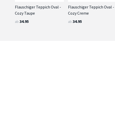
Flauschiger Teppich Oval -
Flauschiger Teppich Oval -
Cozy Taupe
Cozy Creme
34.95
34.95
ab
ab