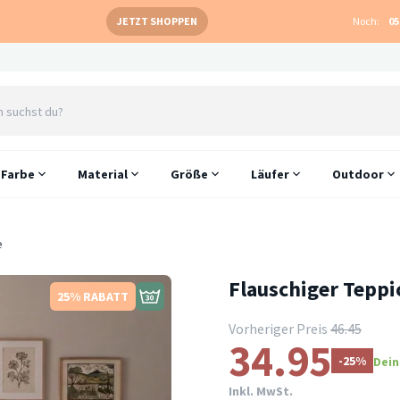
JETZT SHOPPEN
Noch:
05
Farbe
Material
Größe
Läufer
Outdoor
e
Flauschiger Teppi
25% RABATT
Vorheriger Preis
46.45
34.95
-25%
Dein
Inkl. MwSt.