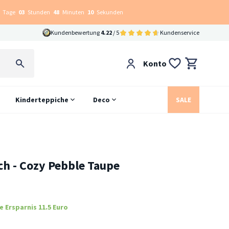
Tage
03
Stunden
48
Minuten
09
Sekunden
Kundenbewertung
4.22
/ 5
Kundenservice
Konto
Kinderteppiche
Deco
SALE
ch - Cozy Pebble Taupe
e Ersparnis 11.5 Euro