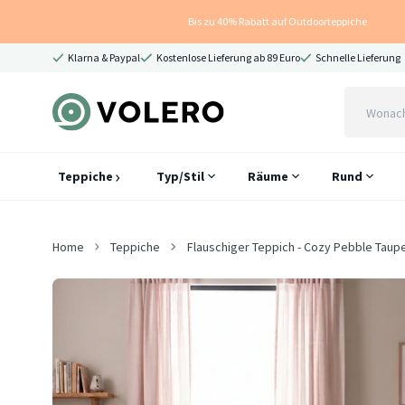
Bis zu 40% Rabatt auf Outdoorteppiche
Klarna & Paypal
Kostenlose Lieferung ab 89 Euro
Schnelle Lieferung
Teppiche
Typ/Stil
Räume
Rund
Home
Teppiche
Flauschiger Teppich - Cozy Pebble Taup