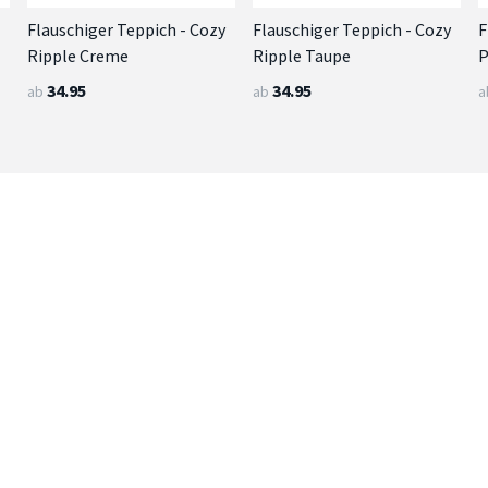
Flauschiger Teppich - Cozy
Flauschiger Teppich - Cozy
F
Ripple Creme
Ripple Taupe
P
34.95
34.95
ab
ab
a