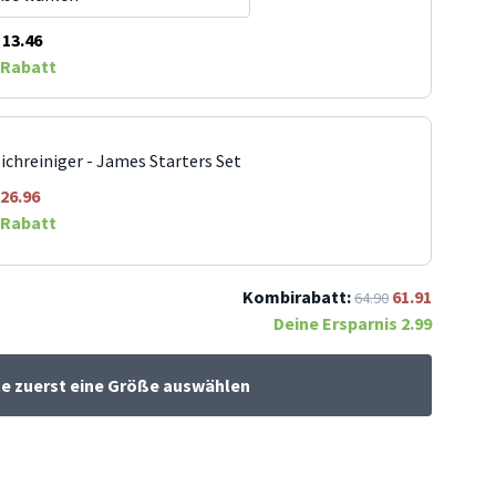
13.46
Rabatt
ichreiniger - James Starters Set
26.96
Rabatt
Kombirabatt:
61.91
64.90
Deine Ersparnis
2.99
te zuerst eine Größe auswählen