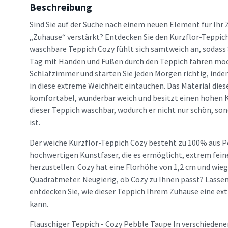
Beschreibung
Sind Sie auf der Suche nach einem neuen Element für Ihr 
„Zuhause“ verstärkt? Entdecken Sie den Kurzflor-Teppic
waschbare Teppich Cozy fühlt sich samtweich an, sodass
Tag mit Händen und Füßen durch den Teppich fahren möch
Schlafzimmer und starten Sie jeden Morgen richtig, inde
in diese extreme Weichheit eintauchen. Das Material dies
komfortabel, wunderbar weich und besitzt einen hohen 
dieser Teppich waschbar, wodurch er nicht nur schön, son
ist.
Der weiche Kurzflor-Teppich Cozy besteht zu 100% aus Po
hochwertigen Kunstfaser, die es ermöglicht, extrem fein
herzustellen. Cozy hat eine Florhöhe von 1,2 cm und wi
Quadratmeter. Neugierig, ob Cozy zu Ihnen passt? Lassen 
entdecken Sie, wie dieser Teppich Ihrem Zuhause eine ex
kann.
Flauschiger Teppich - Cozy Pebble Taupe In verschiedene