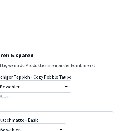
eren & sparen
atte, wenn du Produkte miteinander kombinierst.
schiger Teppich - Cozy Pebble Taupe
20cm
5
rutschmatte - Basic