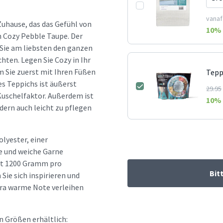
vanaf
Zuhause, das das Gefühl von
10
% 
h Cozy Pebble Taupe. Der
 Sie am liebsten den ganzen
ten. Legen Sie Cozy in Ihr
m Sie zuerst mit Ihren Füßen
Tepp
es Teppichs ist äußerst
29.95
Kuschelfaktor. Außerdem ist
10
% 
dern auch leicht zu pflegen
lyester, einer
e und weiche Garne
egt 1200 Gramm pro
Bit
Sie sich inspirieren und
tra warme Note verleihen
n Größen erhältlich: