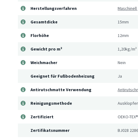
Herstellungsverfahren
Maschinell
Gesamtdicke
15mm
Florhöhe
12mm
Gewicht pro m²
1,20kg/m²
Weichmacher
Nein
Geeignet für Fußbodenheizung
Ja
Antirutschmatte Verwendung
Antirutsch
Reinigungsmethode
Ausklopfen
Zertifiziert
OEKO-TEX®
Zertifikatsnummer
BJ028 228