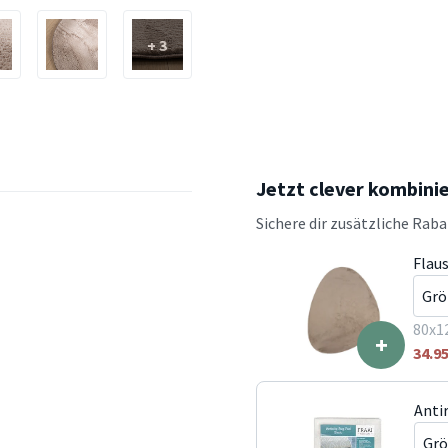
+ 3
Jetzt clever kombini
Sichere dir zusätzliche Rab
Flau
80x1
+
34.9
Anti