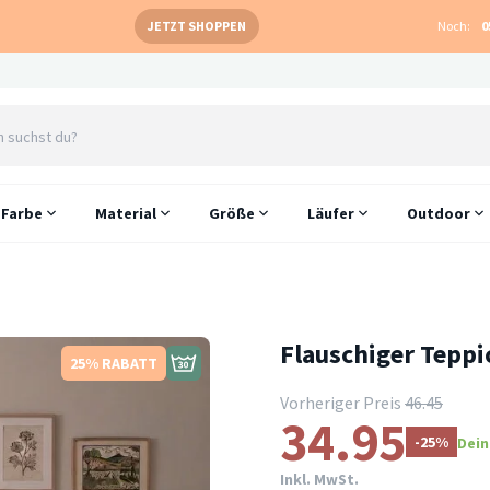
JETZT SHOPPEN
Noch:
0
Farbe
Material
Größe
Läufer
Outdoor
Flauschiger Teppi
25% RABATT
Vorheriger Preis
46.45
34.95
-25%
Dein
Inkl. MwSt.