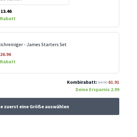
13.46
Rabatt
ichreiniger - James Starters Set
26.96
Rabatt
Kombirabatt:
61.91
64.90
Deine Ersparnis
2.99
te zuerst eine Größe auswählen