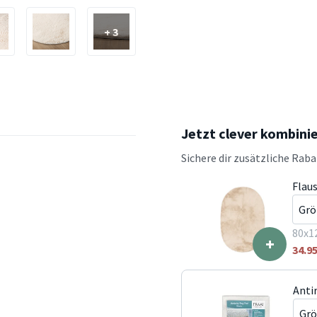
+ 3
Jetzt clever kombini
Sichere dir zusätzliche Rab
Flau
80x1
+
34.9
Anti