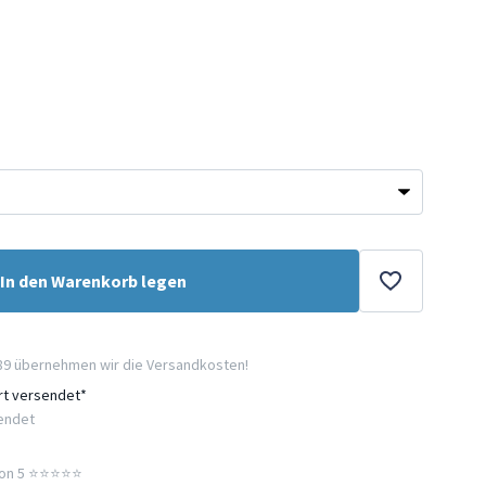
In den Warenkorb legen
89 übernehmen wir die Versandkosten!
ort versendet*
sendet
n 5 ⭐️⭐️⭐️⭐️⭐️