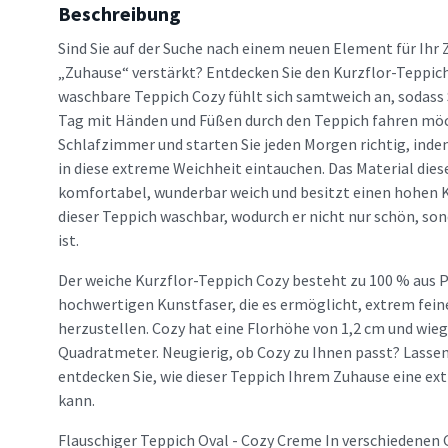
Beschreibung
Sind Sie auf der Suche nach einem neuen Element für Ihr 
„Zuhause“ verstärkt? Entdecken Sie den Kurzflor-Teppic
waschbare Teppich Cozy fühlt sich samtweich an, sodass
Tag mit Händen und Füßen durch den Teppich fahren möch
Schlafzimmer und starten Sie jeden Morgen richtig, inde
in diese extreme Weichheit eintauchen. Das Material dies
komfortabel, wunderbar weich und besitzt einen hohen 
dieser Teppich waschbar, wodurch er nicht nur schön, son
ist.
Der weiche Kurzflor-Teppich Cozy besteht zu 100 % aus P
hochwertigen Kunstfaser, die es ermöglicht, extrem fein
herzustellen. Cozy hat eine Florhöhe von 1,2 cm und wi
Quadratmeter. Neugierig, ob Cozy zu Ihnen passt? Lassen 
entdecken Sie, wie dieser Teppich Ihrem Zuhause eine ex
kann.
Flauschiger Teppich Oval - Cozy Creme In verschiedenen 