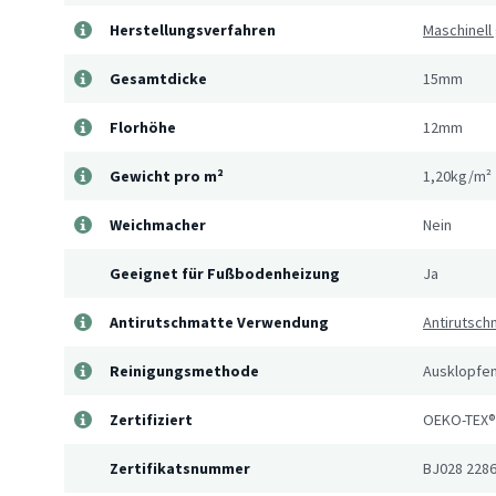
Herstellungsverfahren
Maschinell
Gesamtdicke
15mm
Florhöhe
12mm
Gewicht pro m²
1,20kg/m²
Weichmacher
Nein
Geeignet für Fußbodenheizung
Ja
Antirutschmatte Verwendung
Antirutsch
Reinigungsmethode
Ausklopfen
Zertifiziert
OEKO-TEX®
Zertifikatsnummer
BJ028 228