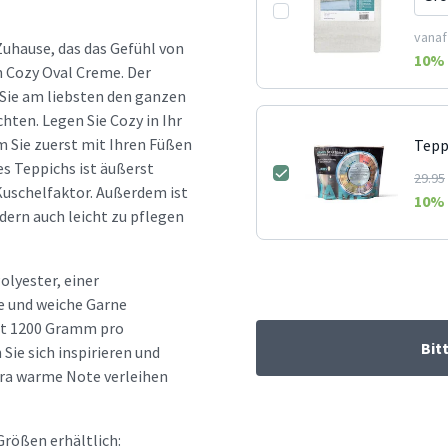
vanaf
Zuhause, das das Gefühl von
10
% 
h Cozy Oval Creme. Der
 Sie am liebsten den ganzen
ten. Legen Sie Cozy in Ihr
m Sie zuerst mit Ihren Füßen
Tepp
es Teppichs ist äußerst
29.95
Kuschelfaktor. Außerdem ist
10
% 
dern auch leicht zu pflegen
olyester, einer
e und weiche Garne
egt 1200 Gramm pro
Bit
Sie sich inspirieren und
tra warme Note verleihen
Größen erhältlich: