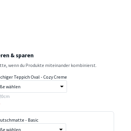
eren & sparen
atte, wenn du Produkte miteinander kombinierst.
schiger Teppich Oval - Cozy Creme
20cm
5
rutschmatte - Basic