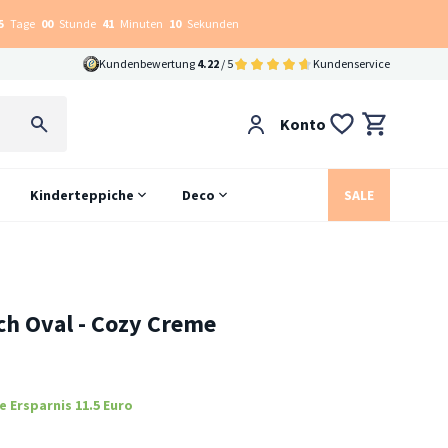
5
Tage
00
Stunde
41
Minuten
09
Sekunden
Kundenbewertung
4.22
/ 5
Kundenservice
Konto
Kinderteppiche
Deco
SALE
ch Oval - Cozy Creme
e Ersparnis 11.5 Euro