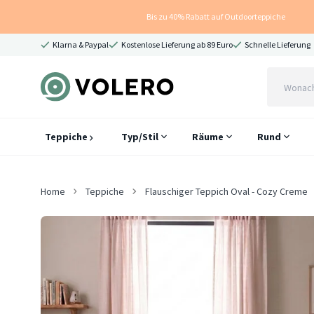
Bis zu 40% Rabatt auf Outdoorteppiche
Klarna & Paypal
Kostenlose Lieferung ab 89 Euro
Schnelle Lieferung
Teppiche
Typ/Stil
Räume
Rund
Home
Teppiche
Flauschiger Teppich Oval - Cozy Creme