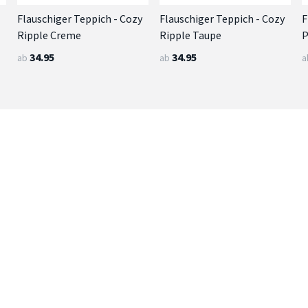
Flauschiger Teppich - Cozy
Flauschiger Teppich - Cozy
F
Ripple Creme
Ripple Taupe
P
34.95
34.95
ab
ab
a