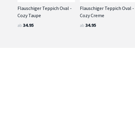
Flauschiger Teppich Oval -
Flauschiger Teppich Oval -
Cozy Taupe
Cozy Creme
34.95
34.95
ab
ab