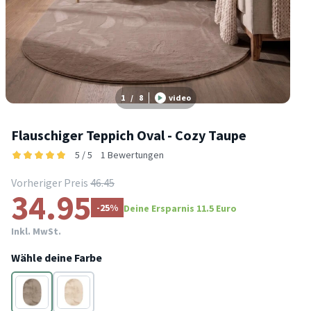
1
/
8
video
Flauschiger Teppich Oval - Cozy Taupe
5 / 5
1 Bewertungen
Vorheriger Preis
46.45
34.95
-25%
Deine Ersparnis 11.5 Euro
Inkl. MwSt.
Wähle deine Farbe