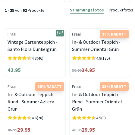
Stimmungsfotos
Produktfotos
1
-
25
von
62
Produkte
Fraai
Fraai
30% RABATT
Vintage Gartenteppich -
In- & Outdoor Teppich -
Santo Flora Dunkelgrün
Summer Oriental Grün
4.8
(46)
4.8
(135)
42.95
34.95
50.95
Fraai
35% RABATT
Fraai
35% RABATT
In- & Outdoor Teppich
In- & Outdoor Teppich
Rund - Summer Azteca
Rund - Summer Oriental
Grün
Grün
4.6
(28)
4.5
(8)
29.95
29.95
46.95
46.95