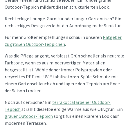
Gerade Fliesen und schlichte Möbel? Ein runder grüner
Outdoor-Teppich mildert diesen strukturierten Look.
Rechteckige Lounge-Garnitur oder langer Gartentisch? Ein
rechteckiges Design verleiht der Anordnung mehr Struktur.
Für mehr Größenempfehlungen schau in unseren
Ratgeber
zu großen Outdoor-Teppichen
.
Was die Pflege angeht, verblasst Grün schneller als neutrale
Farbtöne, wenn es aus minderwertigen Materialien
hergestellt ist. Wähle daher immer Polypropylen oder
recyceltes PET mit UV-Stabilisatoren. Spüle Schmutz mit
einem Gartenschlauch ab und lagere den Teppich am Ende
der Saison trocken.
Noch auf der Suche? Ein
terrakottafarbener Outdoor-
Teppich
strahlt dieselbe erdige Wärme aus wie Olivgrün. Ein
grauer Outdoor-Teppich
sorgt für einen klareren Look auf
modernen Terrassen.