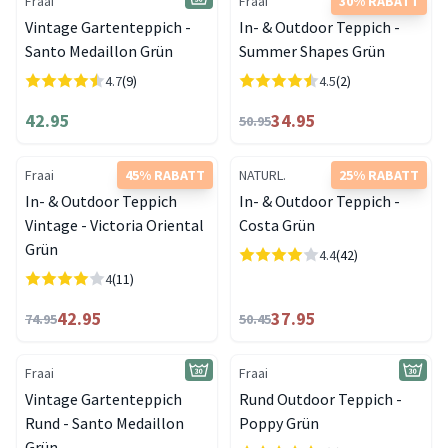
Fraai
Fraai
30% RABATT
Vintage Gartenteppich -
In- & Outdoor Teppich -
Santo Medaillon Grün
Summer Shapes Grün
4.7
(9)
4.5
(2)
42.95
34.95
50.95
Fraai
45% RABATT
NATURL.
25% RABATT
In- & Outdoor Teppich
In- & Outdoor Teppich -
Vintage - Victoria Oriental
Costa Grün
Grün
4.4
(42)
4
(11)
42.95
37.95
74.95
50.45
Fraai
Fraai
Vintage Gartenteppich
Rund Outdoor Teppich -
Rund - Santo Medaillon
Poppy Grün
Grün