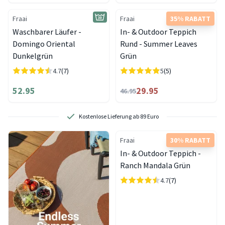
Fraai
Fraai
35% RABATT
Waschbarer Läufer -
In- & Outdoor Teppich
Domingo Oriental
Rund - Summer Leaves
Dunkelgrün
Grün
4.7
(7)
5
(5)
52.95
29.95
46.95
Kostenlose Lieferung ab 89 Euro
Fraai
30% RABATT
In- & Outdoor Teppich -
Ranch Mandala Grün
4.7
(7)