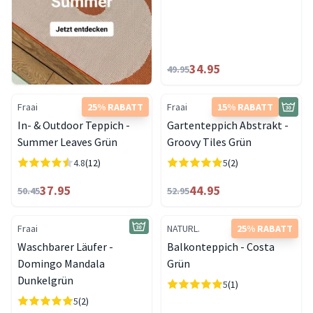
34.95
49.95
Fraai
25% RABATT
Fraai
15% RABATT
In- & Outdoor Teppich -
Gartenteppich Abstrakt -
Summer Leaves Grün
Groovy Tiles Grün
4.8
(12)
5
(2)
37.95
44.95
50.45
52.95
Fraai
NATURL.
25% RABATT
Waschbarer Läufer -
Balkonteppich - Costa
Domingo Mandala
Grün
Dunkelgrün
5
(1)
5
(2)