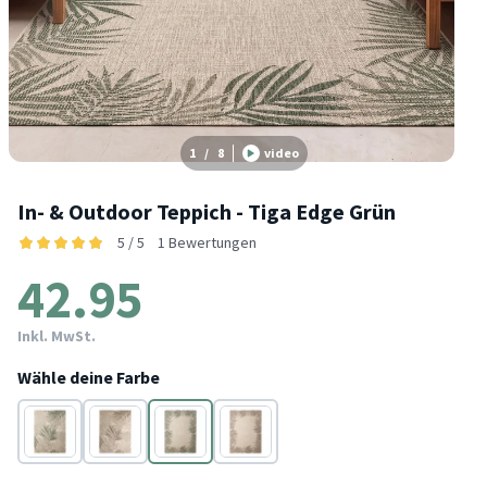
1
/
8
video
In- & Outdoor Teppich - Tiga Edge Grün
5 / 5
1 Bewertungen
42.95
Inkl. MwSt.
Wähle deine Farbe
Grün
Taupe
Grün
Taupe