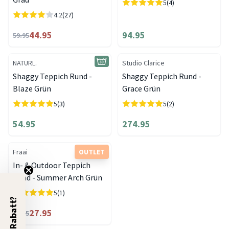
5
(4)
4.2
(27)
44.95
94.95
59.95
NATURL.
Studio Clarice
Shaggy Teppich Rund -
Shaggy Teppich Rund -
Blaze Grün
Grace Grün
5
(3)
5
(2)
54.95
274.95
Fraai
OUTLET
In- & Outdoor Teppich
Rund - Summer Arch Grün
5
(1)
5% Rabatt?
27.95
46.95