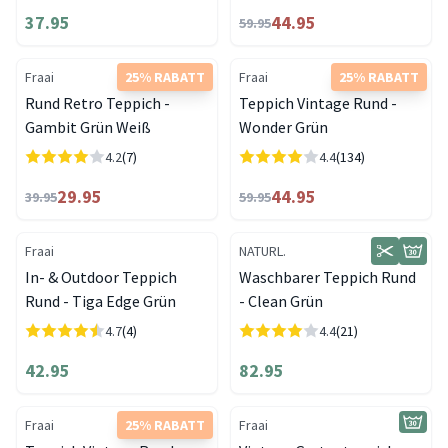
37.95
44.95
59.95
Fraai
25% RABATT
Fraai
25% RABATT
Rund Retro Teppich -
Teppich Vintage Rund -
Gambit Grün Weiß
Wonder Grün
4.2
(7)
4.4
(134)
29.95
44.95
39.95
59.95
Fraai
NATURL.
In- & Outdoor Teppich
Waschbarer Teppich Rund
Rund - Tiga Edge Grün
- Clean Grün
4.7
(4)
4.4
(21)
42.95
82.95
Fraai
25% RABATT
Fraai