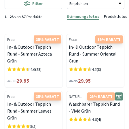
Filter
Stimmungsfotos
Produktfotos
1
-
25
von
57
Produkte
Fraai
35% RABATT
Fraai
35% RABATT
In- & Outdoor Teppich
In- & Outdoor Teppich
Rund - Summer Azteca
Rund - Summer Oriental
Grün
Grün
4.6
(28)
4.5
(8)
29.95
29.95
46.95
46.95
Fraai
35% RABATT
NATURL.
25% RABATT
In- & Outdoor Teppich
Waschbarer Teppich Rund
Rund - Summer Leaves
- Vivid Grün
Grün
4.6
(4)
5
(5)