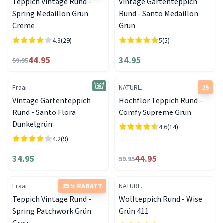
Teppich Vintage Rund -
Vintage Gartenteppich
Spring Medaillon Grün
Rund - Santo Medaillon
Creme
Grün
4.3
(29)
5
(5)
44.95
34.95
59.95
Fraai
NATURL.
25
Vintage Gartenteppich
Hochflor Teppich Rund -
Rund - Santo Flora
Comfy Supreme Grün
Dunkelgrün
4.6
(14)
4.2
(9)
34.95
44.95
59.95
Fraai
25% RABATT
NATURL.
Teppich Vintage Rund -
Wollteppich Rund - Wise
Spring Patchwork Grün
Grün 411
Grau