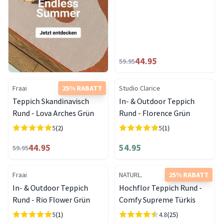
44.95
59.95
Fraai
25% RABATT
Studio Clarice
Teppich Skandinavisch
In- & Outdoor Teppich
Rund - Lova Arches Grün
Rund - Florence Grün
5
(2)
5
(1)
44.95
54.95
59.95
Fraai
NATURL.
25% RABATT
In- & Outdoor Teppich
Hochflor Teppich Rund -
Rund - Rio Flower Grün
Comfy Supreme Türkis
5
(1)
4.8
(25)