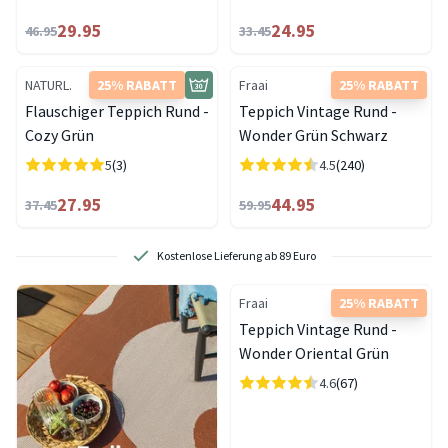
29.95
24.95
46.95
33.45
NATURL.
25% RABATT
Fraai
25% RABATT
Flauschiger Teppich Rund -
Teppich Vintage Rund -
Cozy Grün
Wonder Grün Schwarz
5
(3)
4.5
(240)
27.95
44.95
37.45
59.95
Kostenlose Lieferung ab 89 Euro
Fraai
25% RABATT
Teppich Vintage Rund -
Wonder Oriental Grün
4.6
(67)