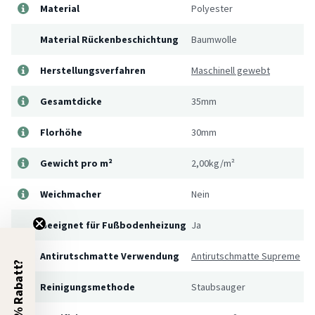
Material
Polyester
Material Rückenbeschichtung
Baumwolle
Herstellungsverfahren
Maschinell gewebt
Gesamtdicke
35mm
Florhöhe
30mm
Gewicht pro m²
2,00kg/m²
Weichmacher
Nein
Geeignet für Fußbodenheizung
Ja
Antirutschmatte Verwendung
Antirutschmatte Supreme
5% Rabatt?
Reinigungsmethode
Staubsauger