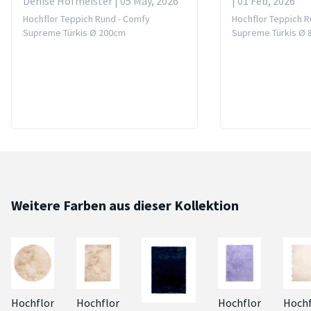
Denise Hofmeister | 05 May, 2026
| 01 Feb, 2026
Hochflor Teppich Rund - Comfy
Hochflor Teppich R
Supreme Türkis Ø 200cm
Supreme Türkis Ø
Weitere Farben aus dieser Kollektion
Hochflor
Hochflor
Hochflor
Hochf