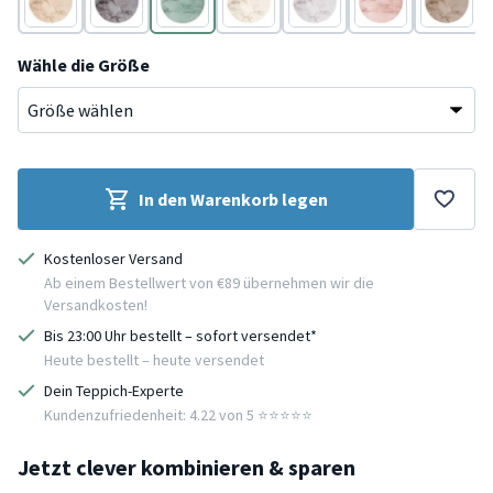
Beige
Anthrazit
Türkis
Creme
Grau
Rosa
Taupe
Wähle die Größe
In den Warenkorb legen
Kostenloser Versand
Ab einem Bestellwert von €89 übernehmen wir die
Versandkosten!
Bis 23:00 Uhr bestellt – sofort versendet*
Heute bestellt – heute versendet
Dein Teppich-Experte
Kundenzufriedenheit: 4.22 von 5 ⭐️⭐️⭐️⭐️⭐️
Jetzt clever kombinieren & sparen