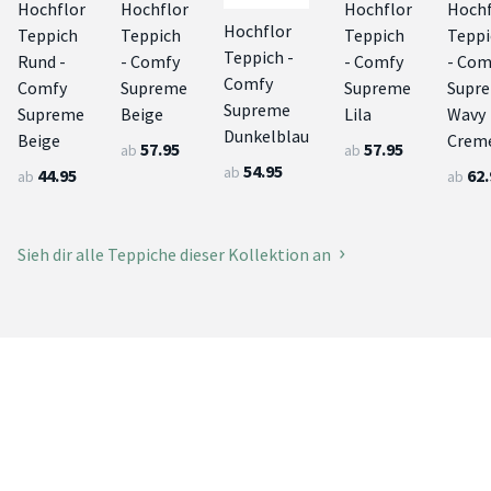
Hochflor
Hochflor
Hochflor
Hochf
Hochflor
Teppich
Teppich
Teppich
Teppi
Teppich -
Rund -
- Comfy
- Comfy
- Com
Comfy
Comfy
Supreme
Supreme
Supr
Supreme
Supreme
Beige
Lila
Wavy
Dunkelblau
Beige
Crem
57.95
57.95
ab
ab
54.95
ab
44.95
62.
ab
ab
Sieh dir alle Teppiche dieser Kollektion an