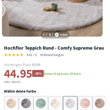
1
/
8
video
Hochflor Teppich Rund - Comfy Supreme Grau
4.81 / 5
26 Bewertungen
Vorheriger Preis
59.95
44.95
-25%
Deine Ersparnis 15 Euro
Inkl. MwSt.
Wähle deine Farbe