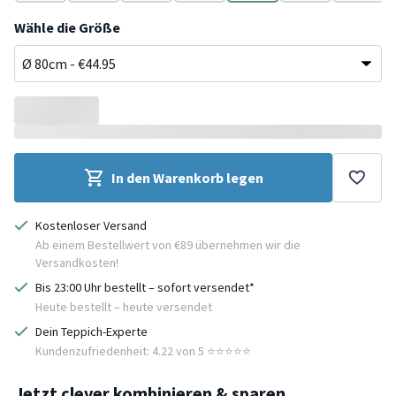
Beige
Anthrazit
Türkis
Creme
Grau
Rosa
Taupe
Wähle die Größe
In den Warenkorb legen
Kostenloser Versand
Ab einem Bestellwert von €89 übernehmen wir die
Versandkosten!
Bis 23:00 Uhr bestellt – sofort versendet*
Heute bestellt – heute versendet
Dein Teppich-Experte
Kundenzufriedenheit: 4.22 von 5 ⭐️⭐️⭐️⭐️⭐️
Jetzt clever kombinieren & sparen