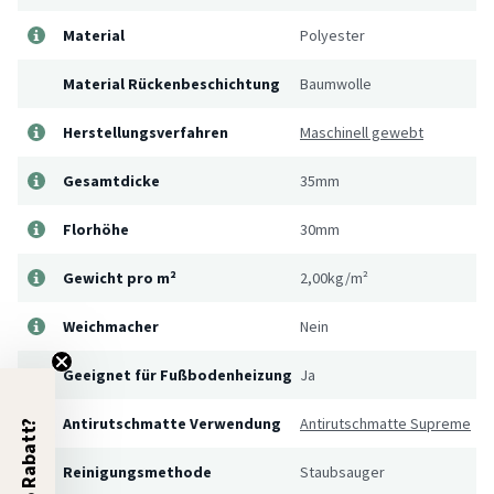
Material
Polyester
Material Rückenbeschichtung
Baumwolle
Herstellungsverfahren
Maschinell gewebt
Gesamtdicke
35mm
Florhöhe
30mm
Gewicht pro m²
2,00kg/m²
Weichmacher
Nein
Geeignet für Fußbodenheizung
Ja
Antirutschmatte Verwendung
Antirutschmatte Supreme
5% Rabatt?
Reinigungsmethode
Staubsauger