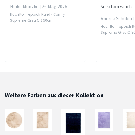
Heike Munzke | 26 May, 2026
So schön weich
Hochflor Teppich Rund - Comfy
Andrea Schubert 
Supreme Grau Ø 160cm
Hochflor Teppich R
Supreme Grau Ø 8
Weitere Farben aus dieser Kollektion