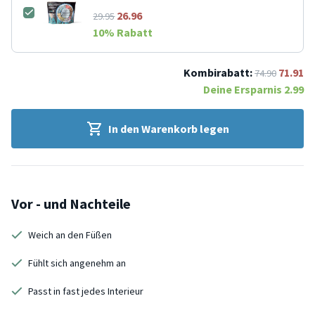
26.96
29.95
10
% Rabatt
Kombirabatt:
71.91
74.90
Deine Ersparnis
2.99
In den Warenkorb legen
Vor - und Nachteile
Weich an den Füßen
Fühlt sich angenehm an
Passt in fast jedes Interieur