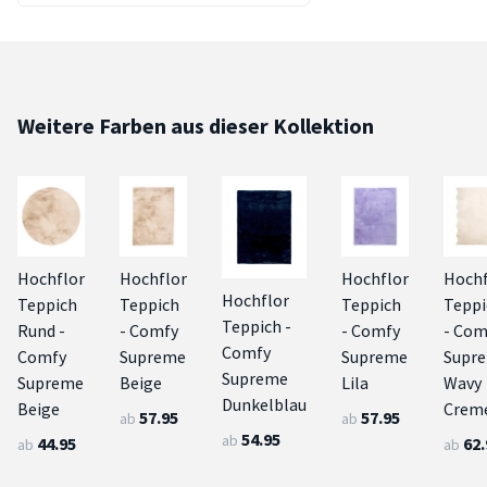
Weitere Farben aus dieser Kollektion
Hochflor
Hochflor
Hochflor
Hochf
Hochflor
Teppich
Teppich
Teppich
Teppi
Teppich -
Rund -
- Comfy
- Comfy
- Com
Comfy
Comfy
Supreme
Supreme
Supr
Supreme
Supreme
Beige
Lila
Wavy
Dunkelblau
Beige
Crem
57.95
57.95
ab
ab
54.95
ab
44.95
62.
ab
ab