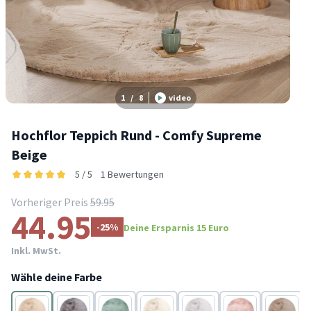
1
/
8
video
Hochflor Teppich Rund - Comfy Supreme
Beige
5 / 5
1 Bewertungen
Vorheriger Preis
59.95
44.95
-25%
Deine Ersparnis 15 Euro
Inkl. MwSt.
Wähle deine Farbe