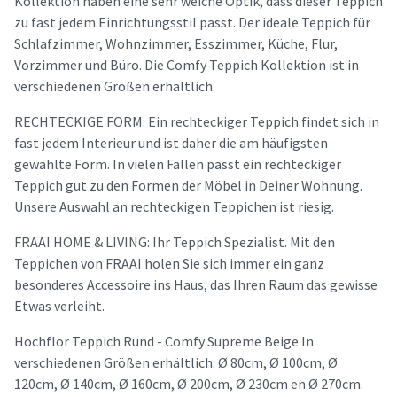
Kollektion haben eine sehr weiche Optik, dass dieser Teppich
zu fast jedem Einrichtungsstil passt. Der ideale Teppich für
Schlafzimmer, Wohnzimmer, Esszimmer, Küche, Flur,
Vorzimmer und Büro. Die Comfy Teppich Kollektion ist in
verschiedenen Größen erhältlich.
RECHTECKIGE FORM: Ein rechteckiger Teppich findet sich in
fast jedem Interieur und ist daher die am häufigsten
gewählte Form. In vielen Fällen passt ein rechteckiger
Teppich gut zu den Formen der Möbel in Deiner Wohnung.
Unsere Auswahl an rechteckigen Teppichen ist riesig.
FRAAI HOME & LIVING: Ihr Teppich Spezialist. Mit den
Teppichen von FRAAI holen Sie sich immer ein ganz
besonderes Accessoire ins Haus, das Ihren Raum das gewisse
Etwas verleiht.
Hochflor Teppich Rund - Comfy Supreme Beige In
verschiedenen Größen erhältlich: Ø 80cm, Ø 100cm, Ø
120cm, Ø 140cm, Ø 160cm, Ø 200cm, Ø 230cm en Ø 270cm.