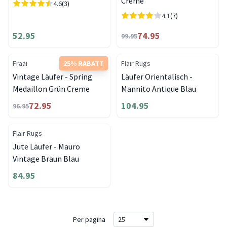
Creme
4.6
(3)
4.1
(7)
52.95
74.95
99.95
Fraai
25% RABATT
Flair Rugs
Vintage Läufer - Spring
Läufer Orientalisch -
Medaillon Grün Creme
Mannito Antique Blau
72.95
104.95
96.95
Flair Rugs
Jute Läufer - Mauro
Vintage Braun Blau
84.95
Per pagina