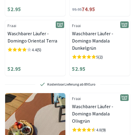
52.95
74.95
99.95
Fraai
Fraai
Waschbarer Läufer -
Waschbarer Läufer -
Domingo Oriental Terra
Domingo Mandala
Dunkelgrün
4.4
(5)
5
(2)
52.95
52.95
Kostenlose Lieferung ab 89 Euro
Fraai
Waschbarer Läufer -
Domingo Mandala
Olivgrün
4.8
(9)