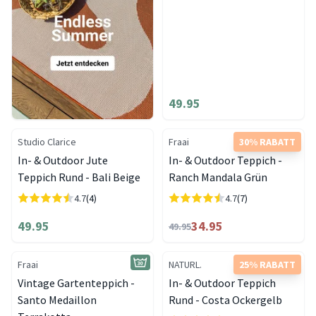
49.95
Studio Clarice
Fraai
30% RABATT
In- & Outdoor Jute
In- & Outdoor Teppich -
Teppich Rund - Bali Beige
Ranch Mandala Grün
4.7
(4)
4.7
(7)
49.95
34.95
49.95
Fraai
NATURL.
25% RABATT
Vintage Gartenteppich -
In- & Outdoor Teppich
Santo Medaillon
Rund - Costa Ockergelb