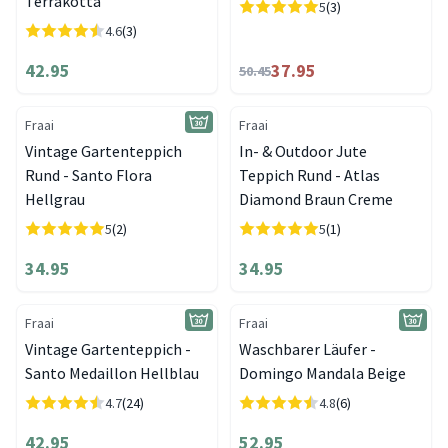
Terrakotta
5
(3)
4.6
(3)
42.95
37.95
50.45
Fraai
Fraai
Vintage Gartenteppich
In- & Outdoor Jute
Rund - Santo Flora
Teppich Rund - Atlas
Hellgrau
Diamond Braun Creme
5
(2)
5
(1)
34.95
34.95
Fraai
Fraai
Vintage Gartenteppich -
Waschbarer Läufer -
Santo Medaillon Hellblau
Domingo Mandala Beige
4.7
(24)
4.8
(6)
42.95
52.95