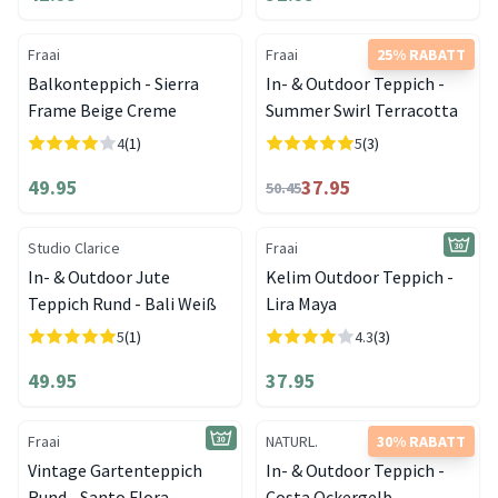
Fraai
Fraai
25% RABATT
Balkonteppich - Sierra
In- & Outdoor Teppich -
Frame Beige Creme
Summer Swirl Terracotta
4
(1)
5
(3)
49.95
37.95
50.45
Studio Clarice
Fraai
In- & Outdoor Jute
Kelim Outdoor Teppich -
Teppich Rund - Bali Weiß
Lira Maya
5
(1)
4.3
(3)
49.95
37.95
Fraai
NATURL.
30% RABATT
Vintage Gartenteppich
In- & Outdoor Teppich -
Rund - Santo Flora
Costa Ockergelb