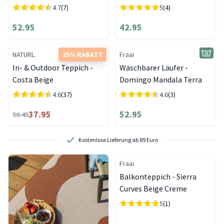
4.7
(7)
5
(4)
52.95
42.95
NATURL.
25% RABATT
Fraai
In- & Outdoor Teppich -
Waschbarer Läufer -
Costa Beige
Domingo Mandala Terra
4.6
(37)
4.6
(3)
37.95
52.95
50.45
Kostenlose Lieferung ab 89 Euro
Fraai
Balkonteppich - Sierra
Curves Beige Creme
5
(1)