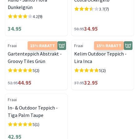
Dunkelgrün
3.7
(7)
4.2
(9)
34.95
34.95
50.95
Fraai
15% RABATT
Fraai
15% RABATT
Gartenteppich Abstrakt -
Kelim Outdoor Teppich -
Groovy Tiles Grün
Lira Inca
5
(2)
5
(2)
44.95
32.95
52.95
37.95
Fraai
In- & Outdoor Teppich -
Tiga Palm Taupe
5
(1)
42.95