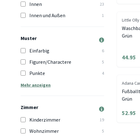
Innen
23
Innen und Außen
1
Little Olly
Waschba
Grün
Muster
Einfarbig
6
44.95
Figuren/Charactere
5
Punkte
4
Adana Ca
Mehr anzeigen
Fußballt
Grün
Zimmer
52.95
Kinderzimmer
19
Wohnzimmer
5