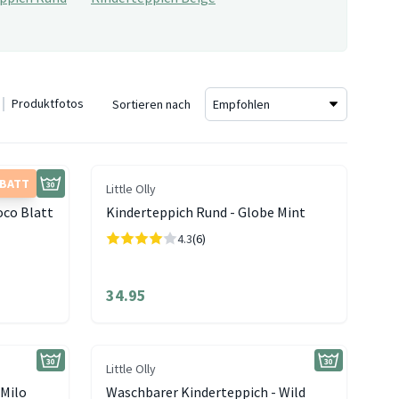
Produktfotos
Sortieren nach
ABATT
Little Olly
oco Blatt
Kinderteppich Rund - Globe Mint
4.3
(6)
34.95
Little Olly
 Milo
Waschbarer Kinderteppich - Wild