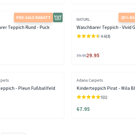
PRE-SALE RABATT
25% R
NATURL.
rer Teppich Rund - Puck
Waschbarer Teppich - Vivid G
4.6
(3)
29.95
39.95
rpets
Adana Carpets
eppich - Pleun Fußballfeld
Kinderteppich Pirat - Mila 
5
(1)
67.95