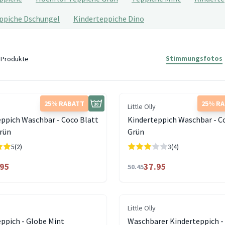
ppiche Dschungel
Kinderteppiche Dino
Stimmungsfotos
Produkte
25% RABATT
25% R
Little Olly
eppich Waschbar - Coco Blatt
Kinderteppich Waschbar - C
rün
Grün
5
(2)
3
(4)
.95
37.95
50.45
Little Olly
ppich - Globe Mint
Waschbarer Kinderteppich -