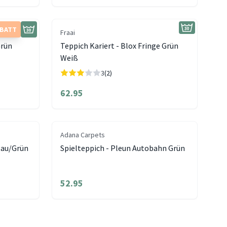
ABATT
Fraai
rün
Teppich Kariert - Blox Fringe Grün
Weiß
3
(2)
62.95
Adana Carpets
Blau/Grün
Spielteppich - Pleun Autobahn Grün
52.95