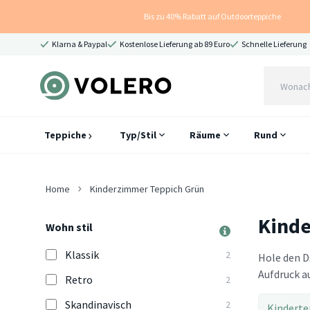
Bis zu 40% Rabatt auf Outdoorteppiche
Klarna & Paypal
Kostenlose Lieferung ab 89 Euro
Schnelle Lieferung
Teppiche
Typ/Stil
Räume
Rund
Home
Kinderzimmer Teppich Grün
Kinde
Wohn stil
Klassik
2
Hole den D
Aufdruck a
Retro
2
Skandinavisch
2
Kinderte