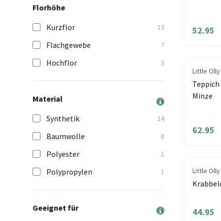
Florhöhe
Kurzflor
13
52.95
Flachgewebe
7
Hochflor
3
Little Olly
Teppich
Minze
Material
Synthetik
14
62.95
Baumwolle
8
Polyester
1
Little Olly
Polypropylen
1
Krabbeld
Geeignet für
44.95