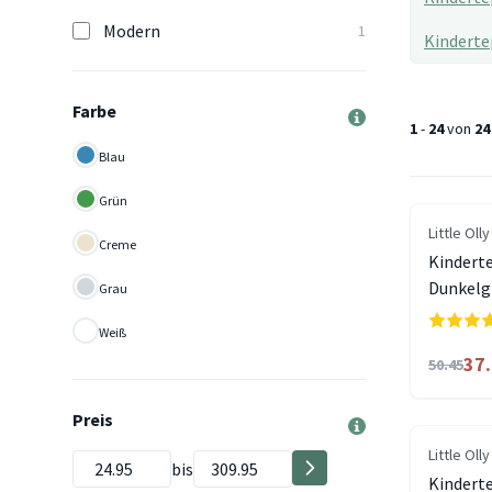
Modern
1
Kinderte
Farbe
1
-
24
von
24
Blau
Grün
Little Olly
Creme
Kindert
Dunkelg
Grau
Weiß
37
50.45
Preis
Little Olly
bis
Kinderte