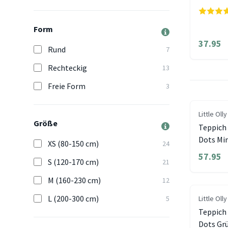
Form
37.95
Rund
7
Rechteckig
13
Freie Form
3
Little Olly
Größe
Teppich
Dots Mi
XS (80-150 cm)
24
57.95
S (120-170 cm)
21
M (160-230 cm)
12
L (200-300 cm)
5
Little Olly
Teppich
Dots Gr