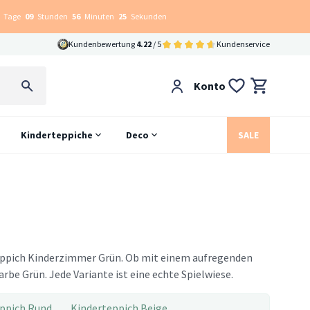
Tage
09
Stunden
56
Minuten
25
Sekunden
Kundenbewertung
4.22
/ 5
Kundenservice
Konto
Kinderteppiche
Deco
SALE
Teppich Kinderzimmer Grün. Ob mit einem aufregenden
be Grün. Jede Variante ist eine echte Spielwiese.
ppich Rund
Kinderteppich Beige