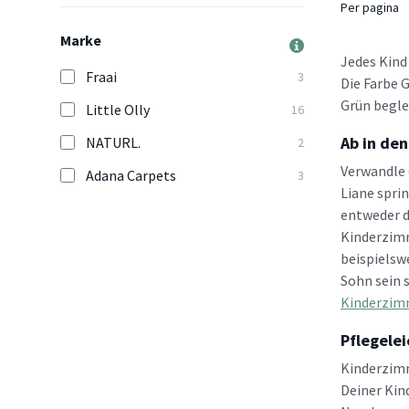
Per pagina
Marke
Jedes Kind
Fraai
3
Die Farbe 
Grün begle
Little Olly
16
Ab in de
NATURL.
2
Verwandle 
Adana Carpets
3
Liane spri
entweder d
Kinderzimm
beispielsw
Sohn sein s
Kinderzim
Pflegele
Kinderzimm
Deiner Kin