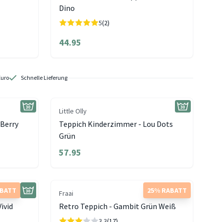
Dino
5
(2)
44.95
Euro
Schnelle Lieferung
Little Olly
 Berry
Teppich Kinderzimmer - Lou Dots
Grün
57.95
ABATT
25% RABATT
Fraai
ivid
Retro Teppich - Gambit Grün Weiß
3.3
(17)