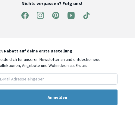
Nichts verpassen? Folg uns!
% Rabatt auf deine erste Bestellung
elde dich für unseren Newsletter an und entdecke neue
ollektionen, Angebote und Wohnideen als Erstes
att?
eiten mehr und
Anmelden
neuen Produkten
Angeboten.
ltst du außerdem
ste Bestellung.