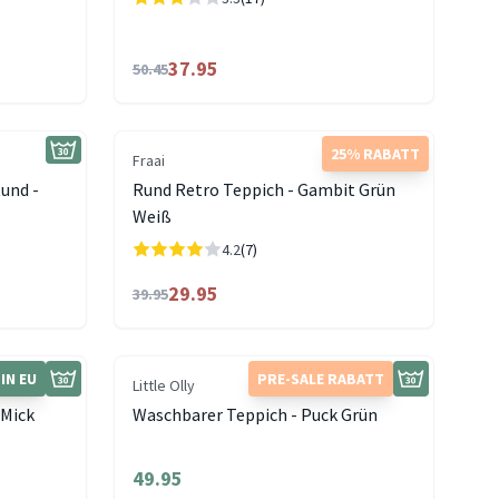
37.95
50.45
25% RABATT
Fraai
und -
Rund Retro Teppich - Gambit Grün
Weiß
4.2
(7)
29.95
39.95
IN EU
PRE-SALE RABATT
Little Olly
 Mick
Waschbarer Teppich - Puck Grün
49.95