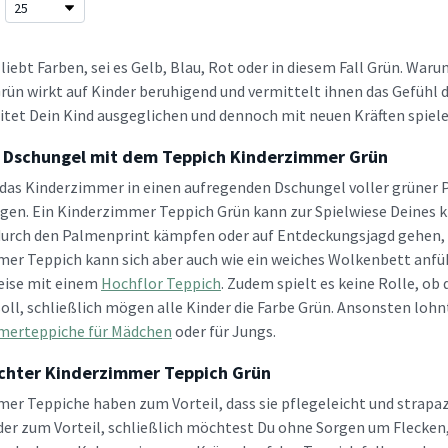
 liebt Farben, sei es Gelb, Blau, Rot oder in diesem Fall Grün. W
Grün wirkt auf Kinder beruhigend und vermittelt ihnen das Gefühl d
itet Dein Kind ausgeglichen und dennoch mit neuen Kräften spieler
n Dschungel mit dem Teppich Kinderzimmer Grün
das Kinderzimmer in einen aufregenden Dschungel voller grüner Pa
ngen. Ein Kinderzimmer Teppich Grün kann zur Spielwiese Deines k
urch den Palmenprint kämpfen oder auf Entdeckungsjagd gehen, um 
er Teppich kann sich aber auch wie ein weiches Wolkenbett anfüh
eise mit einem
Hochflor Teppich
. Zudem spielt es keine Rolle, o
oll, schließlich mögen alle Kinder die Farbe Grün. Ansonsten lohnt
merteppiche für Mädchen
oder für Jungs.
ichter Kinderzimmer Teppich Grün
er Teppiche haben zum Vorteil, dass sie pflegeleicht und strapaz
der zum Vorteil, schließlich möchtest Du ohne Sorgen um Flecken, 