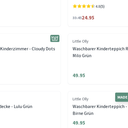
4.8
(5)
24.95
33.45
Little Olly
 Kinderzimmer - Cloudy Dots
Waschbarer Kinderteppich R
Milo Grün
49.95
MADE 
Little Olly
ecke - Lulu Grün
Waschbarer Kinderteppich -
Birne Grün
49.95