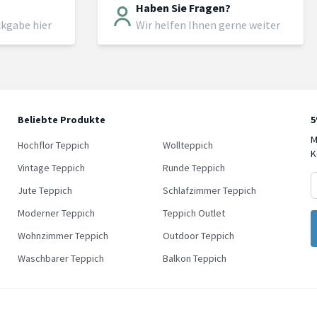
Haben Sie Fragen?
ckgabe hier
Wir helfen Ihnen gerne weiter
Beliebte Produkte
5
M
Hochflor Teppich
Wollteppich
K
Vintage Teppich
Runde Teppich
5% Rab
Jute Teppich
Schlafzimmer Teppich
Moderner Teppich
Teppich Outlet
Verpasse keine Neuh
erfahre als Erste von 
Wohnzimmer Teppich
Outdoor Teppich
und exklusiven 
Waschbarer Teppich
Balkon Teppich
Neu bei uns? Dann erhä
5% Rabatt auf deine er