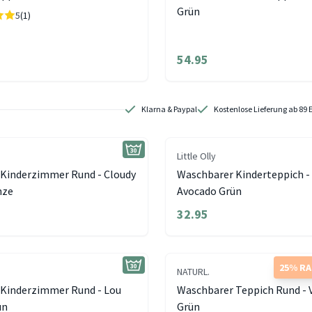
Grün
5
(1)
54.95
Klarna & Paypal
Kostenlose Lieferung ab 89 
Little Olly
 Kinderzimmer Rund - Cloudy
Waschbarer Kinderteppich -
nze
Avocado Grün
32.95
25% R
NATURL.
 Kinderzimmer Rund - Lou
Waschbarer Teppich Rund - V
ün
Grün