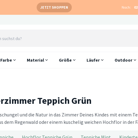
JETZT SHOPPEN
Noch:
02
Farbe
Material
Größe
Läufer
Outdoor
rzimmer Teppich Grün
schungel und die Natur in das Zimmer Deines Kindes mit einem 
us dem Regenwald oder einem kuschelig weichen Hochflor in der Far
ppiche
Hochflor Teppiche Grün
Teppiche Mint
Kinderte