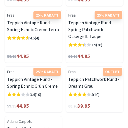
Fraai
25% RABATT
Fraai
25% RABATT
Teppich Vintage Rund -
Teppich Vintage Rund -
Spring Ethnic Creme Terra
Spring Patchwork
Ockergelb Taupe
4.5
(4)
3.9
(26)
44.95
44.95
59.95
59.95
Fraai
25% RABATT
Fraai
OUTLET
Teppich Vintage Rund -
Teppich Patchwork Rund -
Spring Ethnic Grün Creme
Dreams Grau
3.4
(10)
4
(10)
44.95
39.95
59.95
66.95
Adana Carpets