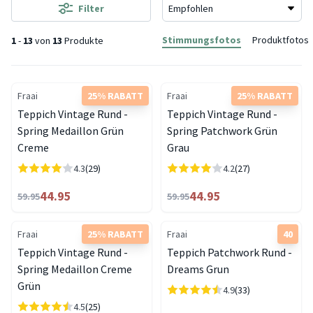
Filter
Stimmungsfotos
Produktfotos
1
-
13
von
13
Produkte
Fraai
25% RABATT
Fraai
25% RABATT
Teppich Vintage Rund -
Teppich Vintage Rund -
Spring Medaillon Grün
Spring Patchwork Grün
Creme
Grau
4.3
(29)
4.2
(27)
44.95
44.95
59.95
59.95
Fraai
25% RABATT
Fraai
40
Teppich Vintage Rund -
Teppich Patchwork Rund -
Spring Medaillon Creme
Dreams Grun
Grün
4.9
(33)
4.5
(25)