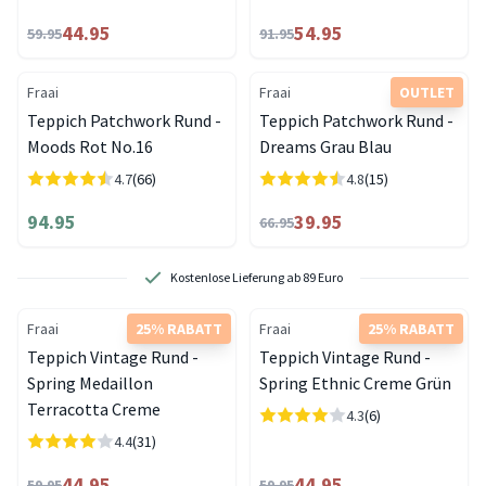
44.95
54.95
59.95
91.95
Fraai
Fraai
OUTLET
Teppich Patchwork Rund -
Teppich Patchwork Rund -
Moods Rot No.16
Dreams Grau Blau
4.7
(66)
4.8
(15)
94.95
39.95
66.95
Kostenlose Lieferung ab 89 Euro
Fraai
25% RABATT
Fraai
25% RABATT
Teppich Vintage Rund -
Teppich Vintage Rund -
Spring Medaillon
Spring Ethnic Creme Grün
Terracotta Creme
4.3
(6)
4.4
(31)
44.95
44.95
59.95
59.95