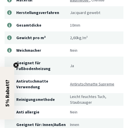
Herstellungsverfahren
Jacquard gewebt
Gesamtdicke
10mm
Gewicht pro m²
2,60kg/m²
Weichmacher
Nein
Geeignet für
Ja
Fußbodenheizung
Antirutschmatte
5% Rabatt?
Antirutschmatte Supreme
Verwendung
Leicht feuchtes Tuch,
Reinigungsmethode
Staubsauger
Anti allergie
Nein
Geeignet für: Innen/Außen
Innen