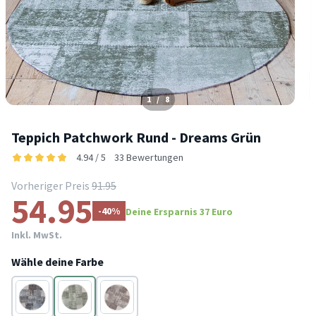
1
/
8
Teppich Patchwork Rund - Dreams Grün
4.94 / 5
33 Bewertungen
Vorheriger Preis
91.95
54.95
-40%
Deine Ersparnis 37 Euro
Inkl. MwSt.
Wähle deine Farbe