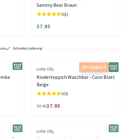
Sammy Bear Braun
5
(1)
37.95
Euro
Schnelle Lieferung
25% RABATT
Little Olly
Simba
Kinderteppich Waschbar - Coco Blatt
Beige
5
(3)
37.95
50.45
Little Olly