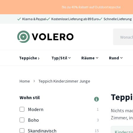
Bis zu 40% Rabatt auf Outdoorteppiche
Klarna & Paypal
Kostenlose Lieferung ab 89 Euro
Schnelle Lieferung
Teppiche
Typ/Stil
Räume
Rund
Home
Teppich Kinderzimmer Junge
Teppi
Wohn stil
Modern
1
Nichts mac
Zimmer, in 
Boho
3
Skandinavisch
15
Kinderz