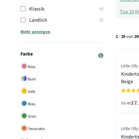
Klassik
30
Top 10 K
Ländlich
23
Mehr anzeigen
1
-
25
von
20
Farbe
Little Olly
Rosa
Kindert
Bunt
Beige
Gelb
37
50.45
Blau
Grün
Little Olly
Terracotta
Kindert