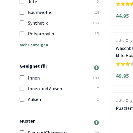
Jute
2
Baumwolle
24
44.95
Synthetik
150
Polypropylen
15
Little Olly
Mehr anzeigen
Waschba
Milo Ro
Geeignet für
49.95
Innen
190
Innen und Außen
7
Außen
1
Little Olly
Puzzlema
Muster
Figuren/Charactere
39