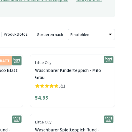
Produktfotos
Sortieren nach
ABATT
Little Olly
oco Blatt
Waschbarer Kinderteppich - Milo
Grau
5
(1)
54.95
Little Olly
und -
Waschbarer Spielteppich Rund -