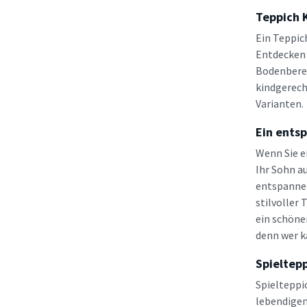
Teppich 
Ein Teppic
Entdecken 
Bodenberei
kindgerech
Varianten.
Ein ents
Wenn Sie e
Ihr Sohn a
entspannen
stilvoller
ein schöne
denn wer k
Spieltep
Spielteppi
lebendigen