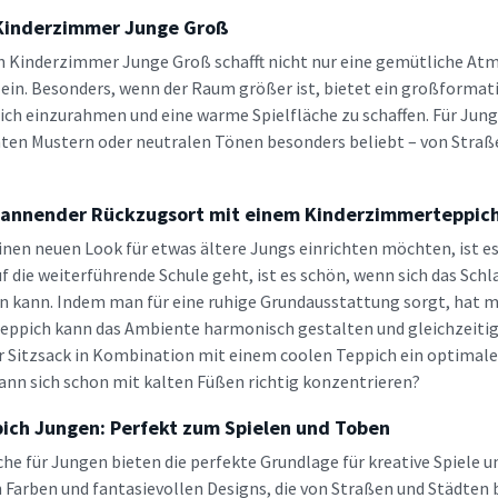
Kinderzimmer Junge Groß
h Kinderzimmer Junge Groß schafft nicht nur eine gemütliche At
ein. Besonders, wenn der Raum größer ist, bietet ein großformati
ch einzurahmen und eine warme Spielfläche zu schaffen. Für Junge
ten Mustern oder neutralen Tönen besonders beliebt – von Straße
pannender Rückzugsort mit einem Kinderzimmerteppich
inen neuen Look für etwas ältere Jungs einrichten möchten, ist es
uf die weiterführende Schule geht, ist es schön, wenn sich das Sch
 kann. Indem man für eine ruhige Grundausstattung sorgt, hat man
 Teppich kann das Ambiente harmonisch gestalten und gleichzeitig
r Sitzsack in Kombination mit einem coolen Teppich ein optimaler
ann sich schon mit kalten Füßen richtig konzentrieren?
pich Jungen: Perfekt zum Spielen und Toben
che für Jungen bieten die perfekte Grundlage für kreative Spiele u
 Farben und fantasievollen Designs, die von Straßen und Städten b