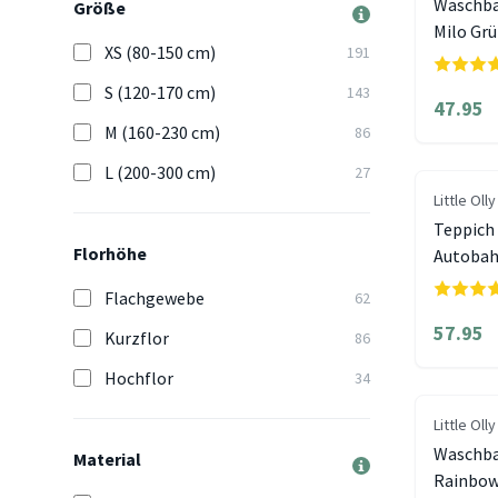
Waschba
Größe
Milo Gr
XS (80-150 cm)
191
S (120-170 cm)
143
47.95
M (160-230 cm)
86
L (200-300 cm)
27
Little Olly
Teppich
Florhöhe
Autobah
Flachgewebe
62
57.95
Kurzflor
86
Hochflor
34
Little Olly
Waschbar
Material
Rainbow