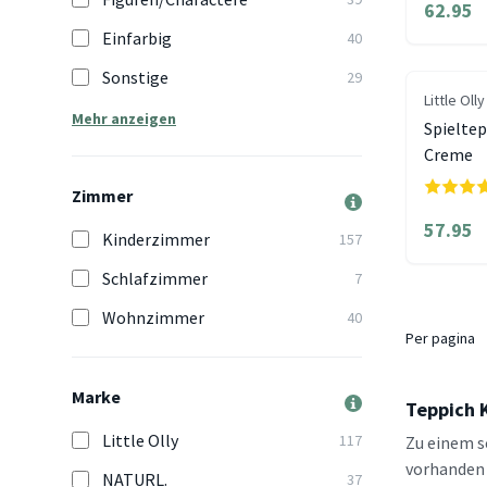
62.95
Einfarbig
40
Sonstige
29
Little Olly
Mehr anzeigen
Spieltep
Creme
Zimmer
57.95
Kinderzimmer
157
Schlafzimmer
7
Wohnzimmer
40
Per pagina
Marke
Teppich 
Little Olly
117
Zu einem 
vorhanden 
NATURL.
37