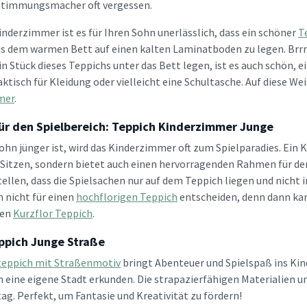
Stimmungsmacher oft vergessen.
inderzimmer ist es für Ihren Sohn unerlässlich, dass ein schöner
T
us dem warmen Bett auf einen kalten Laminatboden zu legen. Brrr!
n Stück dieses Teppichs unter das Bett legen, ist es auch schön, e
aktisch für Kleidung oder vielleicht eine Schultasche. Auf diese We
mer
.
für den Spielbereich: Teppich Kinderzimmer Junge
ohn jünger ist, wird das Kinderzimmer oft zum Spielparadies. Ein
Sitzen, sondern bietet auch einen hervorragenden Rahmen für den
stellen, dass die Spielsachen nur auf dem Teppich liegen und nic
h nicht für einen
hochflorigen Teppich
entscheiden, denn dann kan
nen
Kurzflor Teppich
.
ppich Junge Straße
teppich mit Straßenmotiv
bringt Abenteuer und Spielspaß ins Kin
n eine eigene Stadt erkunden. Die strapazierfähigen Materialien u
tag. Perfekt, um Fantasie und Kreativität zu fördern!