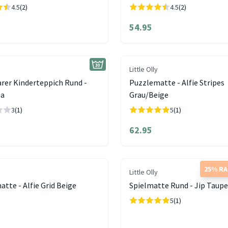
4.5
(2)
4.5
(2)
54.95
Little Olly
rer Kinderteppich Rund -
Puzzlematte - Alfie Stripes
sa
Grau/Beige
3
(1)
5
(1)
62.95
25% R
Little Olly
tte - Alfie Grid Beige
Spielmatte Rund - Jip Taup
5
(1)