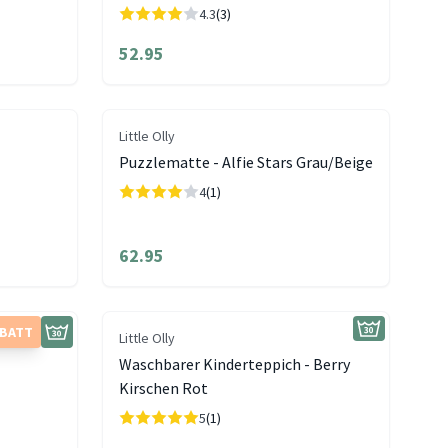
4.3
(3)
52.95
Little Olly
Puzzlematte - Alfie Stars Grau/Beige
4
(1)
62.95
ABATT
Little Olly
e
Waschbarer Kinderteppich - Berry
Kirschen Rot
5
(1)