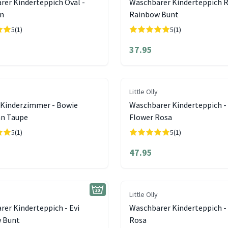
rer Kinderteppich Oval -
Waschbarer Kinderteppich R
ün
Rainbow Bunt
5
(1)
5
(1)
37.95
Little Olly
 Kinderzimmer - Bowie
Waschbarer Kinderteppich 
n Taupe
Flower Rosa
5
(1)
5
(1)
47.95
Little Olly
er Kinderteppich - Evi
Waschbarer Kinderteppich -
 Bunt
Rosa