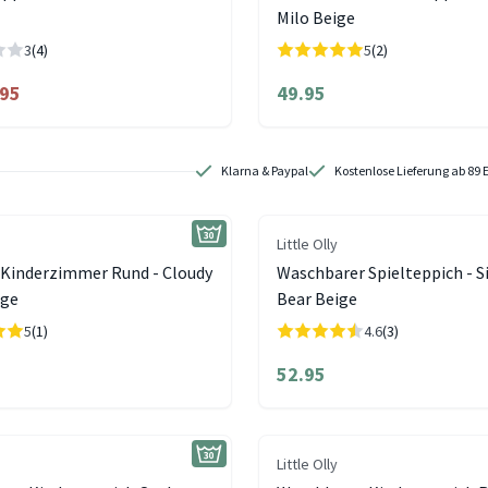
Milo Beige
3
(4)
5
(2)
.95
49.95
Klarna & Paypal
Kostenlose Lieferung ab 89 
Little Olly
 Kinderzimmer Rund - Cloudy
Waschbarer Spielteppich - 
ige
Bear Beige
5
(1)
4.6
(3)
52.95
Little Olly