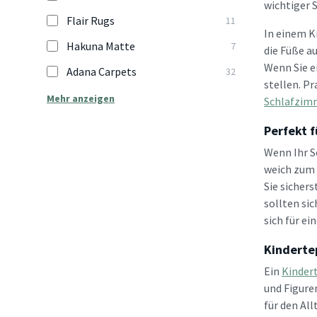
wichtiger 
Flair Rugs
11
In einem K
Hakuna Matte
7
die Füße a
Wenn Sie ei
Adana Carpets
32
stellen. Pr
Mehr anzeigen
Schlafzim
Perfekt 
Wenn Ihr S
weich zum 
Sie sicher
sollten sic
sich für ei
Kinderte
Ein
Kinder
und Figure
für den All