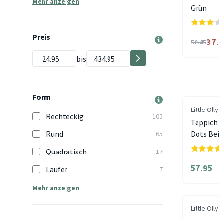
Mehr anzeigen
Grün
Preis
37
50.45
bis
Form
Little Olly
Rechteckig
105
Teppich
Rund
Dots Be
65
Quadratisch
17
57.95
Läufer
7
Mehr anzeigen
Little Olly