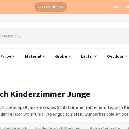
JETZT SHOPPEN
Noch:
04
Farbe
Material
Größe
Läufer
Outdoor
ch Kinderzimmer Junge
ht mehr Spaß, als ein cooles Schlafzimmer mit einem Teppich Ki
dem er sich wohlfühlt! Wo er gut schlafen, wunderbar spielen oder,
immer Teppich
Kinderteppich Mädchen
Kinderteppiche