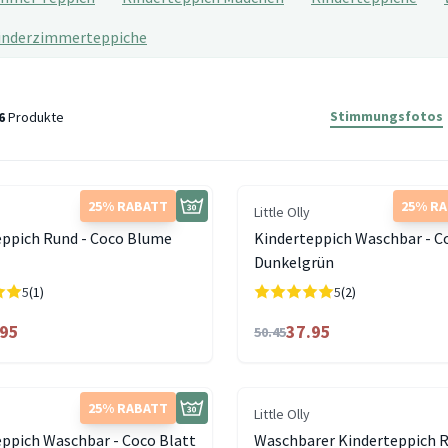
inderzimmerteppiche
Stimmungsfotos
6
Produkte
25% RABATT
25% R
Little Olly
eppich Rund - Coco Blume
Kinderteppich Waschbar - C
Dunkelgrün
5
(1)
5
(2)
.95
37.95
50.45
25% RABATT
Little Olly
eppich Waschbar - Coco Blatt
Waschbarer Kinderteppich R