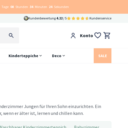
Tage
08
Stunden
34
Minuten
23
Sekunden
Kundenbewertung
4.22
/ 5
Kundenservice
Konto
Kinderteppiche
Deco
SALE
nderzimmer Jungen für Ihren Sohn einzurichten. Ein
 wenn er älter ist, lernen und chillen kann.
Waschbarer Kinderzimmerteppich
Babyzimmer