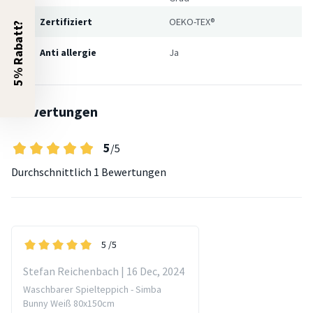
Zertifiziert
OEKO-TEX®
5% Rabatt?
Anti allergie
Ja
Bewertungen
5
/5
Durchschnittlich
1 Bewertungen
5
/5
Stefan Reichenbach | 16 Dec, 2024
Waschbarer Spielteppich - Simba
Bunny Weiß 80x150cm