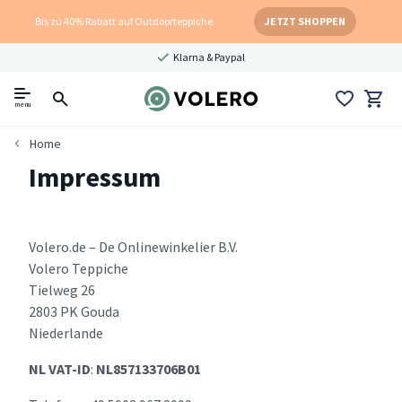
Bis zu 40% Rabatt auf Outdoorteppiche
JETZT SHOPPEN
Klarna & Paypal
menu
Home
Impressum
Volero.de – De Onlinewinkelier B.V.
Volero Teppiche
Tielweg 26
2803 PK Gouda
Niederlande
NL VAT-ID
:
NL857133706B01