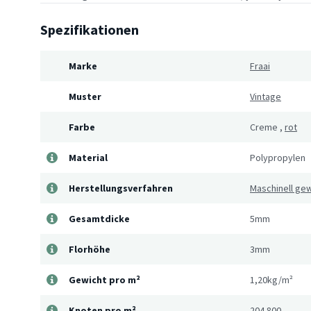
Spezifikationen
Marke
Fraai
Muster
Vintage
Farbe
Creme
,
rot
Material
Polypropylen
Herstellungsverfahren
Maschinell ge
Gesamtdicke
5mm
Florhöhe
3mm
Gewicht pro m²
1,20kg/m²
Knoten pro m²
204.800