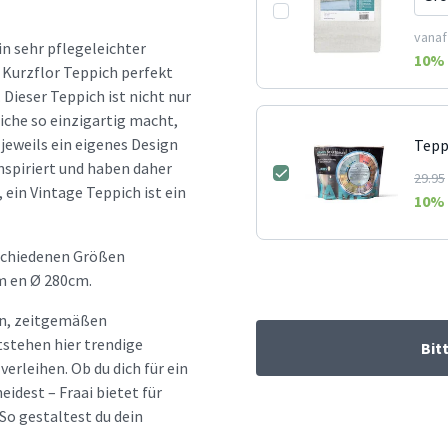
vanaf
in sehr pflegeleichter
10
% 
r Kurzflor Teppich perfekt
Dieser Teppich ist nicht nur
iche so einzigartig macht,
jeweils ein eigenes Design
Tepp
nspiriert und haben daher
29.95
 ein Vintage Teppich ist ein
10
% 
rschiedenen Größen
m en Ø 280cm.
hen, zeitgemäßen
tstehen hier trendige
Bit
erleihen. Ob du dich für ein
idest – Fraai bietet für
So gestaltest du dein