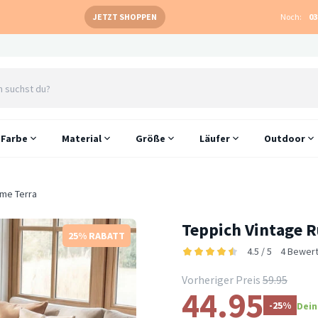
JETZT SHOPPEN
Noch:
03
Farbe
Material
Größe
Läufer
Outdoor
eme Terra
Teppich Vintage R
25% RABATT
4.5 / 5
4 Bewer
Vorheriger Preis
59.95
44.95
-25%
Dein