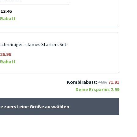
13.46
Rabatt
ichreiniger - James Starters Set
26.96
Rabatt
Kombirabatt:
71.91
74.90
Deine Ersparnis
2.99
te zuerst eine Größe auswählen