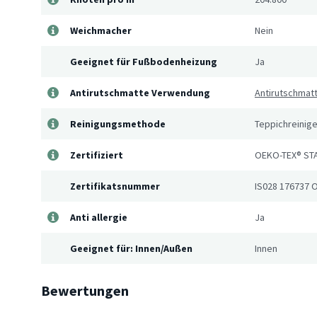
Weichmacher
Nein
Geeignet für Fußbodenheizung
Ja
Antirutschmatte Verwendung
Antirutschmatt
Reinigungsmethode
Teppichreinige
Zertifiziert
OEKO-TEX® ST
Zertifikatsnummer
IS028 176737 
Anti allergie
Ja
Geeignet für: Innen/Außen
Innen
Bewertungen