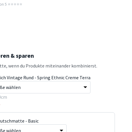
n 5 ⭐️⭐️⭐️⭐️⭐️
eren & sparen
atte, wenn du Produkte miteinander kombinierst.
ich Vintage Rund - Spring Ethnic Creme Terra
0cm
5
rutschmatte - Basic