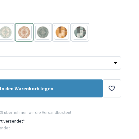
Creme
Creme
Grün
Gelb
Grau
In den Warenkorb legen
89 übernehmen wir die Versandkosten!
ort versendet*
sendet