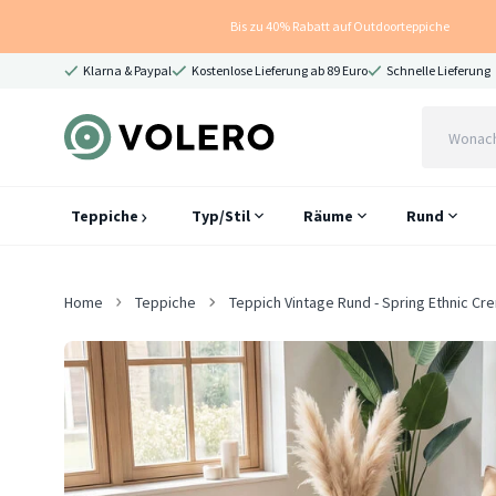
Bis zu 40% Rabatt auf Outdoorteppiche
Klarna & Paypal
Kostenlose Lieferung ab 89 Euro
Schnelle Lieferung
Teppiche
Typ/Stil
Räume
Rund
Home
Teppiche
Teppich Vintage Rund - Spring Ethnic Cr