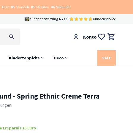
Tage
06
Stunden
05
Minuten
43
Sekunden
Kundenbewertung
4.22
/ 5
Kundenservice
Konto
Kinderteppiche
Deco
SALE
und - Spring Ethnic Creme Terra
tungen
e Ersparnis 15 Euro