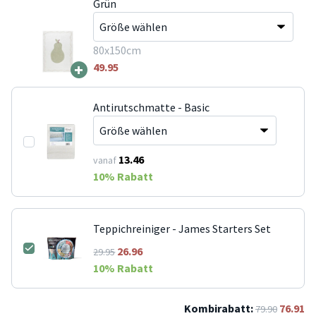
Grün
80x150cm
+
49.95
Antirutschmatte - Basic
13.46
vanaf
10
% Rabatt
Teppichreiniger - James Starters Set
26.96
29.95
10
% Rabatt
Kombirabatt:
76.91
79.90