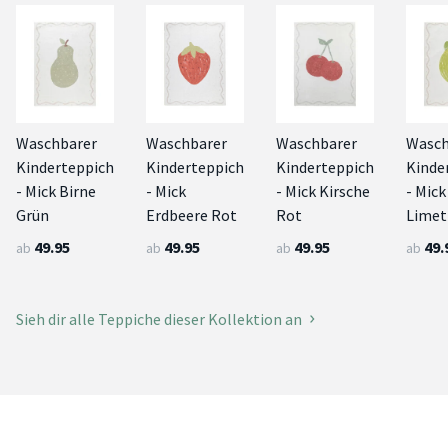
Waschbarer
Waschbarer
Waschbarer
Wasch
Kinderteppich
Kinderteppich
Kinderteppich
Kinde
- Mick Birne
- Mick
- Mick Kirsche
- Mick
Grün
Erdbeere Rot
Rot
Limet
49.95
49.95
49.95
49.
ab
ab
ab
ab
Sieh dir alle Teppiche dieser Kollektion an