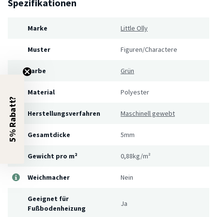
Spezifikationen
Marke
Little Olly
Muster
Figuren/Charactere
Farbe
Grün
Material
Polyester
5% Rabatt?
Herstellungsverfahren
Maschinell gewebt
Gesamtdicke
5mm
Gewicht pro m²
0,88kg/m²
Weichmacher
Nein
Geeignet für
Ja
Fußbodenheizung