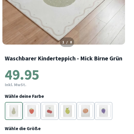
1
/
8
Waschbarer Kinderteppich - Mick Birne Grün
49.95
Inkl. MwSt.
Wähle deine Farbe
Grün
Rot
Rot
Gelb
Orange
Violett
Wähle die Größe