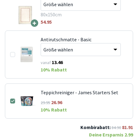
80x150cm
+
54.95
Antirutschmatte - Basic
13.46
vanaf
10
% Rabatt
Teppichreiniger - James Starters Set
26.96
29.95
10
% Rabatt
Kombirabatt:
81.91
84.90
Deine Ersparnis
2.99