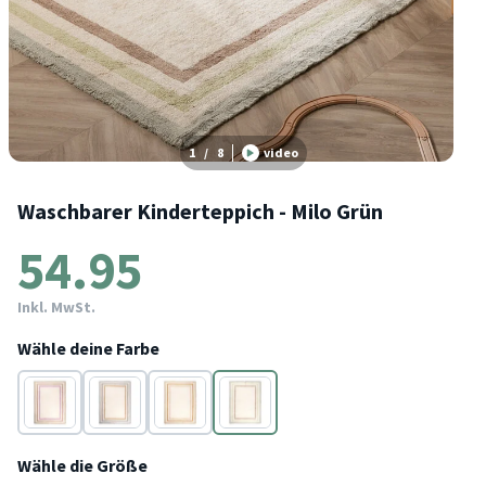
1
/
8
video
Waschbarer Kinderteppich - Milo Grün
54.95
Inkl. MwSt.
Wähle deine Farbe
Rosa
Grau
Beige
Grün
Wähle die Größe