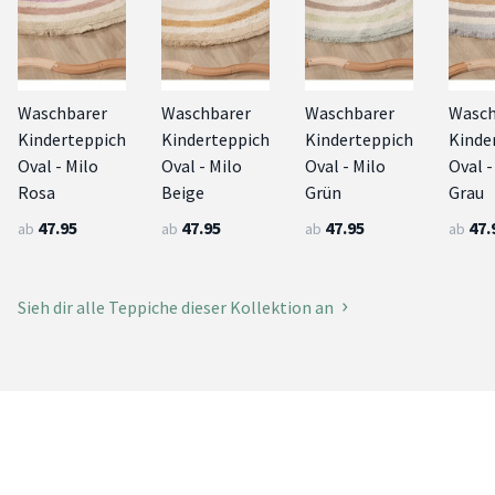
Waschbarer
Waschbarer
Waschbarer
Wasch
Kinderteppich
Kinderteppich
Kinderteppich
Kinde
Oval - Milo
Oval - Milo
Oval - Milo
Oval -
Rosa
Beige
Grün
Grau
47.95
47.95
47.95
47.
ab
ab
ab
ab
Sieh dir alle Teppiche dieser Kollektion an