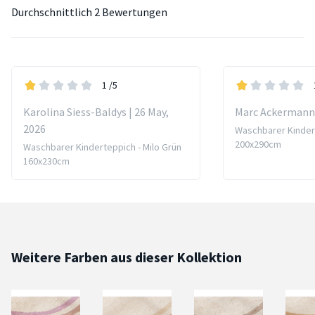
Durchschnittlich
2 Bewertungen
1
/5
Karolina Siess-Baldys | 26 May,
Marc Ackermann 
2026
Waschbarer Kindert
200x290cm
Waschbarer Kinderteppich - Milo Grün
160x230cm
Weitere Farben aus dieser Kollektion