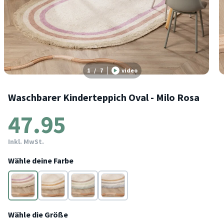
1
/
7
video
Waschbarer Kinderteppich Oval - Milo Rosa
47.95
Inkl. MwSt.
Wähle deine Farbe
Rosa
Beige
Grün
Grau
Wähle die Größe