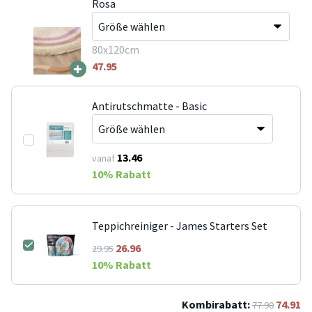
Rosa
80x120cm
+
47.95
Antirutschmatte - Basic
13.46
vanaf
10
% Rabatt
Teppichreiniger - James Starters Set
26.96
29.95
10
% Rabatt
Kombirabatt:
74.91
77.90