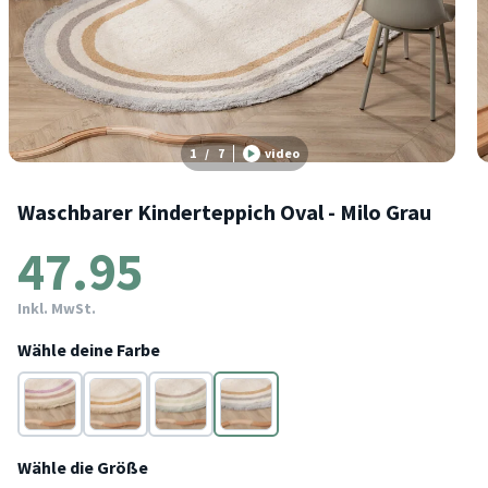
1
/
7
video
Waschbarer Kinderteppich Oval - Milo Grau
47.95
Inkl. MwSt.
Wähle deine Farbe
Rosa
Beige
Grün
Grau
Wähle die Größe