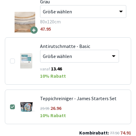
Grau
80x120cm
+
47.95
Antirutschmatte - Basic
13.46
vanaf
10
% Rabatt
Teppichreiniger - James Starters Set
26.96
29.95
10
% Rabatt
Kombirabatt:
74.91
77.90