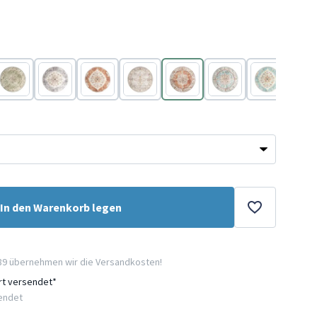
ta
Terracotta
Terracotta
Terracotta
Terracotta
Terracotta
Terracotta
Terracotta
Terr
In den Warenkorb legen
89 übernehmen wir die Versandkosten!
ort versendet*
sendet