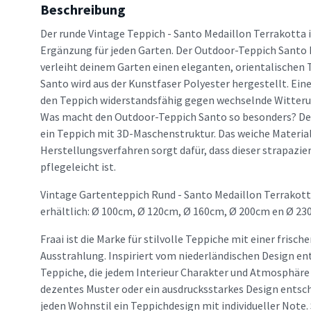
Beschreibung
Der runde Vintage Teppich - Santo Medaillon Terrakotta 
Ergänzung für jeden Garten. Der Outdoor-Teppich Santo 
verleiht deinem Garten einen eleganten, orientalischen
Santo wird aus der Kunstfaser Polyester hergestellt. Eine
den Teppich widerstandsfähig gegen wechselnde Witte
Was macht den Outdoor-Teppich Santo so besonders? De
ein Teppich mit 3D-Maschenstruktur. Das weiche Materi
Herstellungsverfahren sorgt dafür, dass dieser strapazier
pflegeleicht ist.
Vintage Gartenteppich Rund - Santo Medaillon Terrakot
erhältlich: Ø 100cm, Ø 120cm, Ø 160cm, Ø 200cm en Ø 23
Fraai ist die Marke für stilvolle Teppiche mit einer frisc
Ausstrahlung. Inspiriert vom niederländischen Design en
Teppiche, die jedem Interieur Charakter und Atmosphäre v
dezentes Muster oder ein ausdrucksstarkes Design entsche
jeden Wohnstil ein Teppichdesign mit individueller Note. 