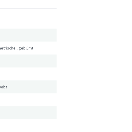
etrische
,
geblümt
webt