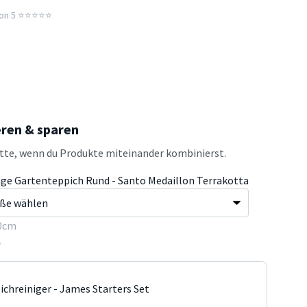
n 5 ⭐️⭐️⭐️⭐️⭐️
eren & sparen
atte, wenn du Produkte miteinander kombinierst.
age Gartenteppich Rund - Santo Medaillon Terrakotta
0cm
5
ichreiniger - James Starters Set