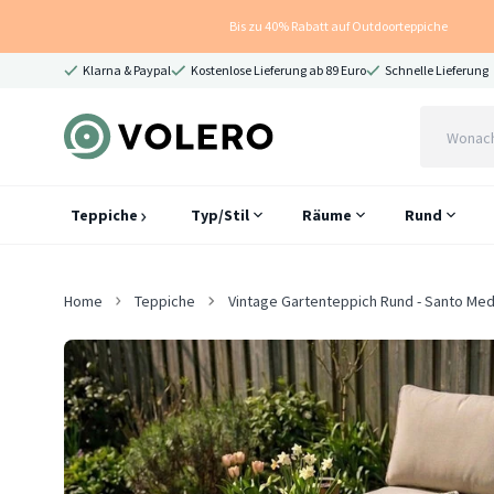
Bis zu 40% Rabatt auf Outdoorteppiche
Klarna & Paypal
Kostenlose Lieferung ab 89 Euro
Schnelle Lieferung
Teppiche
Typ/Stil
Räume
Rund
Home
Teppiche
Vintage Gartenteppich Rund - Santo Meda