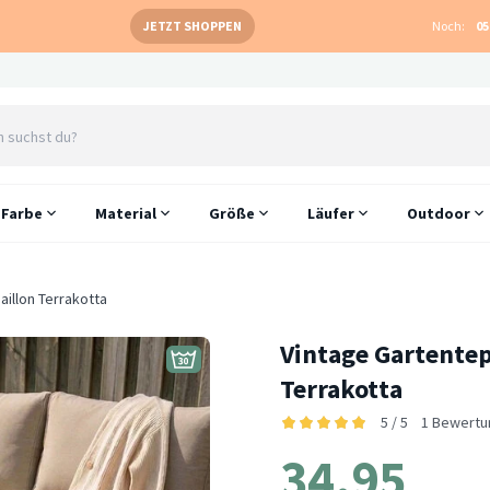
JETZT SHOPPEN
Noch:
05
Farbe
Material
Größe
Läufer
Outdoor
illon Terrakotta
Vintage Gartentep
Terrakotta
5 / 5
1 Bewertu
34.95