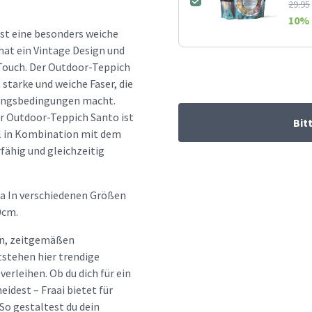
29.95
10
% 
ist eine besonders weiche
hat ein Vintage Design und
 Touch. Der Outdoor-Teppich
 starke und weiche Faser, die
rungsbedingungen macht.
r Outdoor-Teppich Santo ist
Bit
al in Kombination mit dem
fähig und gleichzeitig
ta In verschiedenen Größen
0cm.
hen, zeitgemäßen
tstehen hier trendige
erleihen. Ob du dich für ein
idest – Fraai bietet für
So gestaltest du dein