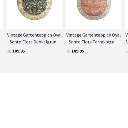
Vintage Gartenteppich Oval
Vintage Gartenteppich Oval
V
- Santo Flora Dunkelgrün
- Santo Flora Terrakotta
S
109.95
109.95
ab
ab
a