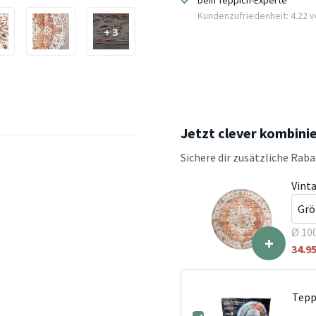
Dein Teppich-Experte
Kundenzufriedenheit: 4.22 vo
+ 3
Jetzt clever kombini
Sichere dir zusätzliche Rab
Vint
Ø 10
+
34.9
Tepp