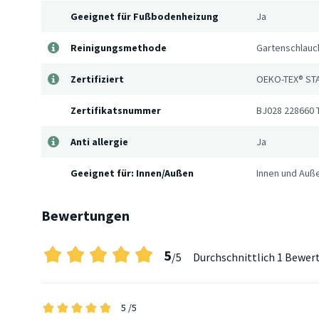
Geeignet für Fußbodenheizung
Ja
Reinigungsmethode
Gartenschlauch
Zertifiziert
OEKO-TEX® ST
Zertifikatsnummer
BJ028 228660 
Anti allergie
Ja
Geeignet für: Innen/Außen
Innen und Auß
Bewertungen
5
/5
Durchschnittlich
1 Bewer
5
/5