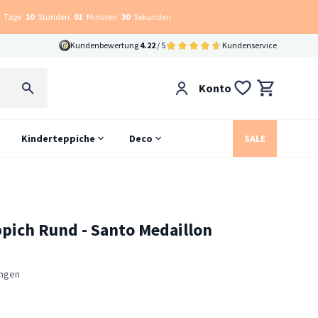
Tage
10
Stunden
01
Minuten
29
Sekunden
Kundenbewertung
4.22
/ 5
Kundenservice
Konto
Kinderteppiche
Deco
SALE
pich Rund - Santo Medaillon
ngen