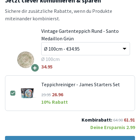
Jetzt clever kombinieren & sparen
Sichere dir zusätzliche Rabatte, wenn du Produkte
miteinander kombinierst.
Vintage Gartenteppich Rund - Santo
Medaillon Grün
Ø 100cm
+
34.95
Teppichreiniger - James Starters Set
26.96
29.95
10
% Rabatt
Kombirabatt:
61.91
64.90
Deine Ersparnis
2.99