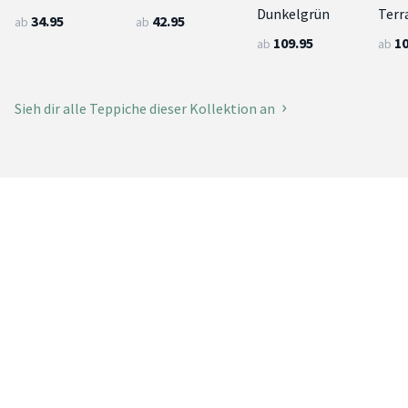
Dunkelgrün
Terr
34.95
42.95
ab
ab
109.95
10
ab
ab
Sieh dir alle Teppiche dieser Kollektion an