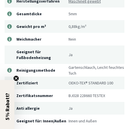
Herstellungsverfahren
Maschinell gewebt
Gesamtdicke
5mm
Gewicht pro m²
0,88kg/m²
Weichmacher
Nein
Geeignet für
Ja
Fußbodenheizung
Gartenschlauch, Leicht feuchtes
Reinigungsmethode
Tuch
Zertifiziert
OEKO-TEX® STANDARD 100
5% Rabatt?
Zertifikatsnummer
BJ028 228660 TESTEX
Anti allergie
Ja
Geeignet für: Innen/Außen
Innen und Außen